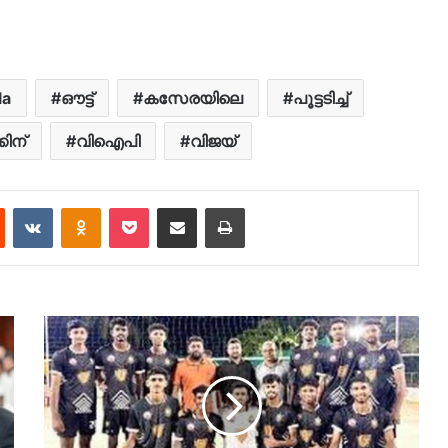
la
ഔട്ട്
കസേരയിലെ
പൂട്ടടിച്ച്
കിന്
വിഐപി
വിജയ്
est
Reddit
VKontakte
Odnoklassniki
Pocket
Share via Email
Print