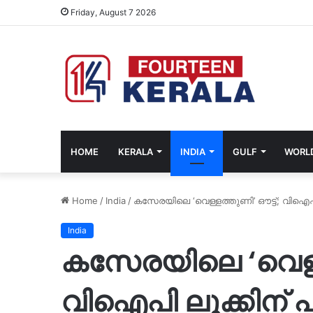
Friday, August 7 2026
HOME
KERALA
INDIA
GULF
WORL
Home
/
India
/
കസേരയിലെ ‘വെള്ളത്തുണി’ ഔട്ട്; വിഐപി ലുക
India
കസേരയിലെ ‘വെള്ള
വിഐപി ലുക്കിന് പൂട്