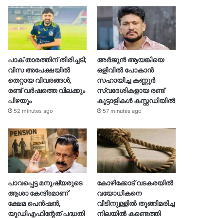
പാക് താരത്തിന് തിരിച്ചടി;
അർജുൻ ആയങ്കിയെ
വിസ അപേക്ഷയിൽ
ഒളിവില്‍ പോകാൻ
തെറ്റായ വിവരങ്ങൾ,
സഹായിച്ച കണ്ണൂർ
രണ്ട് വർഷത്തെ വിലക്കും
സ്വദേശികളായ രണ്ട്
പിഴയും
കൂട്ടാളികൾ കസ്റ്റഡിയിൽ
52 minutes ago
57 minutes ago
പാവപ്പെട്ട മനുഷ്യരുടെ
കോഴിക്കോട് വടകരയിൽ
ആശാ കേന്ദ്രമാണ്
വയോധികനെ
ക്ഷേമ പെൻഷൻ,
വീടിനുള്ളിൽ തൂങ്ങിമരിച്ച
യുഡിഎഫിന്റേത് പദ്ധതി
നിലയിൽ കണ്ടെത്തി