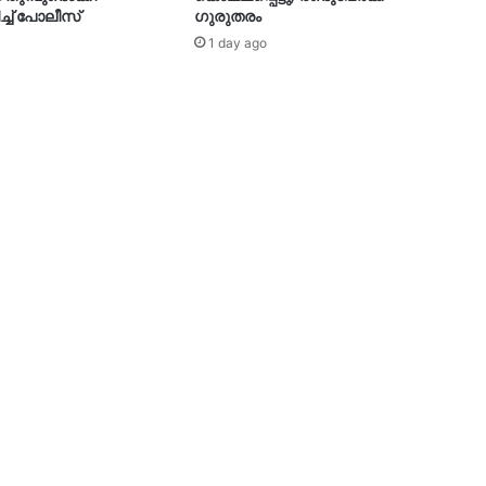
ച്ച് പോലീസ്
ഗുരുതരം
1 day ago