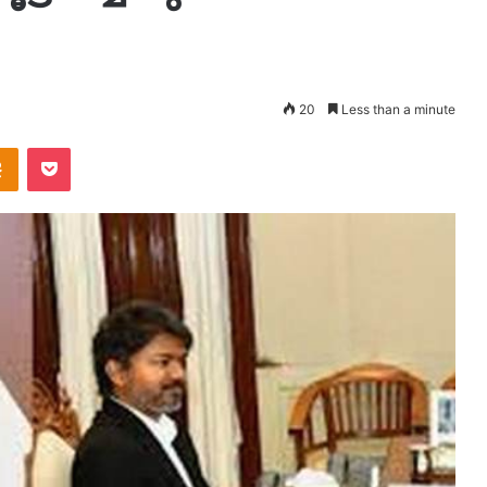
20
Less than a minute
takte
Odnoklassniki
Pocket