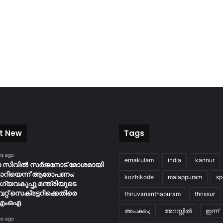
t New
Tags
es ago
ernakulam
india
kannur
ാ സിവിൽ സർജനോട് മോശമായി
ാറിയെന്ന് ആരോപണം;
kozhikode
malappuram
sp
യവകുപ്പു മന്ത്രിയുടെ
്റ് സെക്രട്ടറിക്കെതിരെ
thiruvananthapuram
thrissur
എംഒഎ
അപകടം;
അറസ്റ്റിൽ
ഇന്ന്
es ago