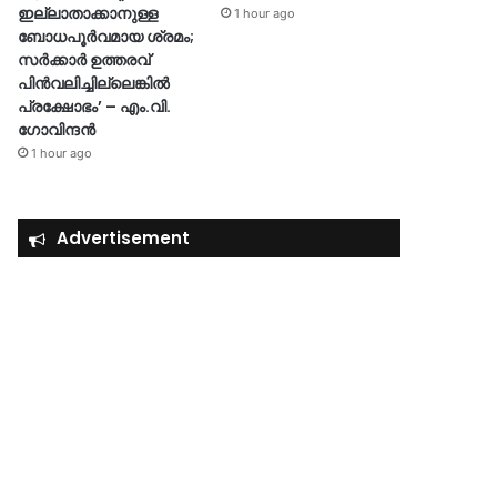
ഇല്ലാതാക്കാനുള്ള
1 hour ago
ബോധപൂർവമായ ശ്രമം;
സർക്കാർ ഉത്തരവ്
പിൻവലിച്ചില്ലെങ്കിൽ
പ്രക്ഷോഭം’ – എം.വി.
ഗോവിന്ദൻ
1 hour ago
Advertisement