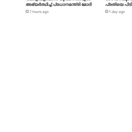
അഭ്യർത്ഥിച്ച് പ്രധാനമന്ത്രി മോദി
പ്രതിയെ പിടി
7 hours ago
1 day ago