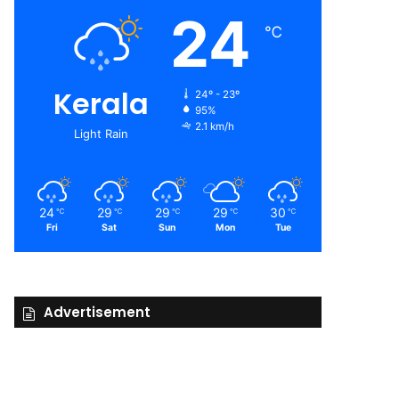
24
℃
Kerala
24º - 23º
95%
2.1 km/h
Light Rain
24
29
29
29
30
℃
℃
℃
℃
℃
Fri
Sat
Sun
Mon
Tue
Advertisement