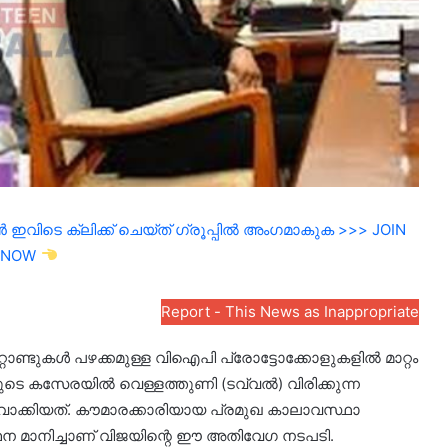
ഇവിടെ ക്ലിക്ക് ചെയ്ത് ഗ്രൂപ്പിൽ അംഗമാകുക >>> JOIN
NOW
Report - This News as Inappropriate
്റാണ്ടുകൾ പഴക്കമുള്ള വിഐപി പ്രോട്ടോക്കോളുകളിൽ മാറ്റം
ിയുടെ കസേരയിൽ വെള്ളത്തുണി (ടവ്വൽ) വിരിക്കുന്ന
വാക്കിയത്. കൗമാരക്കാരിയായ പ്രമുഖ കാലാവസ്ഥാ
ഥന മാനിച്ചാണ് വിജയിന്റെ ഈ അതിവേഗ നടപടി.