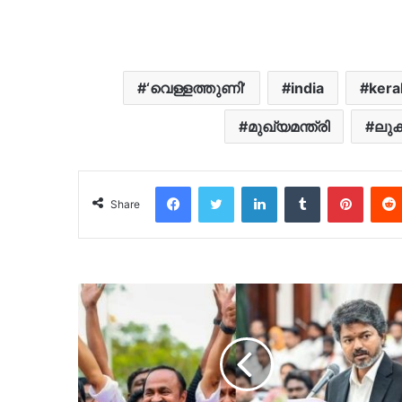
‘വെള്ളത്തുണി’
india
kera
മുഖ്യമന്ത്രി
ലുക്
Facebook
Twitter
LinkedIn
Tumblr
Pinter
Share