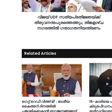
വിജയ് UDF സത്യപ്രതിജ്ഞയ്ക്ക്
തിരുവനന്തപുരത്തെത്തും; തിങ്കളാഴ്ച
നഗരത്തിൽ ഗതാഗതനിയന്ത്രണം
Related Articles
ഗെറ്റ് റെഡി വിത്ത് മി’ ; ദേശീയ
16-കാരിയെ ഫ്ലാ
കൈത്തറി ദിനത്തിൽ
ക്രൂരപീഡനം
പങ്കാളികളാകാൻ യുവജനങ്ങളോട്
ഓർഡറിലൂടെ തു