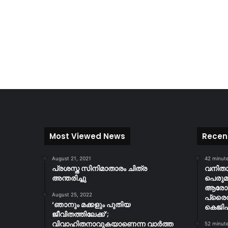
Most Viewed News
Recen
August 21, 2021
42 minut
പ്രശസ്ത സിനിമാതാരം ചിത്ര
വനിത
അന്തരിച്ചു
പെരുമ
ആരോഗ്
August 25, 2022
പ്രൈവറ
‘ഞാനും മക്കളും പുതിയ
കെജി
ജീവിതത്തിലേക്ക്’;
വിവാഹിതനാവുകയാണെന്ന വാർത്ത
52 minut