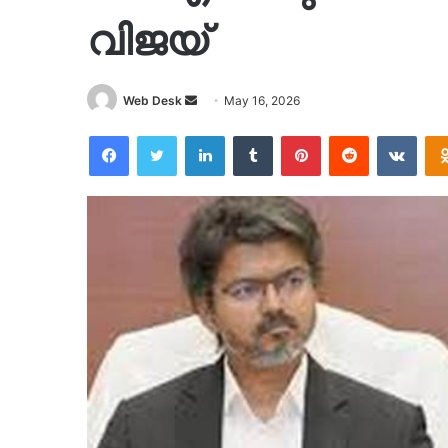
വിജയ്
Send
Web Desk
May 16, 2026
an
Facebook
Twitter
LinkedIn
Tumblr
Pinterest
Reddit
VKon
email