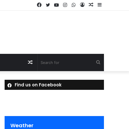
Facebook
Twitter
YouTube
Instagram
WhatsApp
Log
Random
Sidebar
In
Article
Random
Search
Article
for
Find us on Facebook
Weather