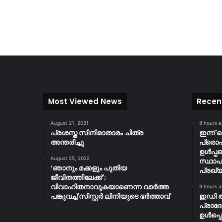
Most Viewed News
Recen
August 21, 2021
8 hours 
പ്രശസ്ത സിനിമാതാരം ചിത്ര
ഇന്ന് 
അന്തരിച്ചു
പ്ര
ഉൾപ്പ
August 25, 2022
സ്ഥാപ
‘ഞാനും മക്കളും പുതിയ
പ്രഖ്യ
ജീവിതത്തിലേക്ക്’;
വിവാഹിതനാവുകയാണെന്ന വാർത്ത
9 hours 
പങ്കുവച്ച് സിസ്റ്റർ ലിനിയുടെ ഭർത്താവ്
ഇഡി 
പ്രാദ
ഉൾപ്പെ