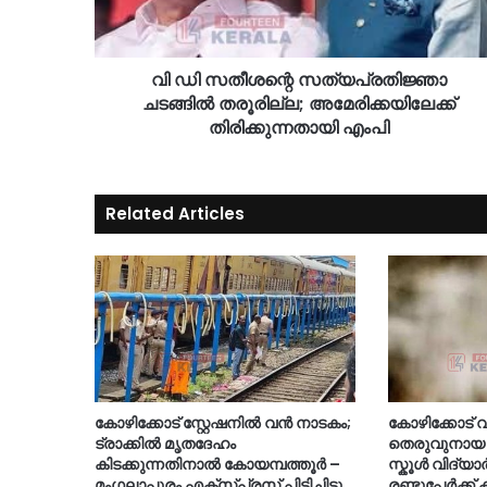
വി ഡി സതീശന്റെ സത്യപ്രതിജ്ഞാ
ചടങ്ങിൽ തരൂരില്ല; അമേരിക്കയിലേക്ക്
തിരിക്കുന്നതായി എംപി
Related Articles
കോഴിക്കോട് സ്റ്റേഷനിൽ വൻ നാടകം;
കോഴിക്കോട്
ട്രാക്കിൽ മൃതദേഹം
തെരുവുനായ
കിടക്കുന്നതിനാൽ കോയമ്പത്തൂർ –
സ്കൂൾ വിദ്യാ
മംഗലാപുരം എക്സ്പ്രസ് പിടിച്ചിട്ടു
രണ്ടുപേർക്ക് ക