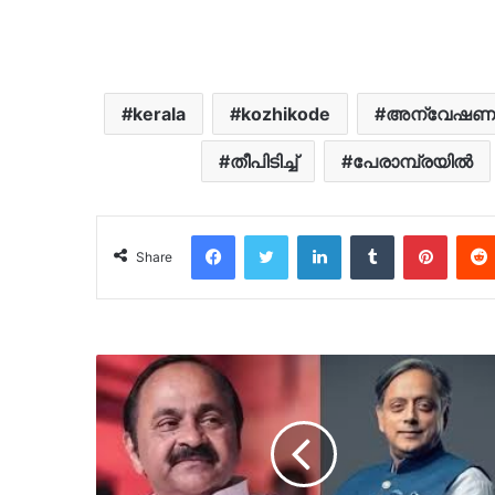
kerala
kozhikode
അന്വേഷണവ
തീപിടിച്ച്
പേരാമ്പ്രയിൽ
Facebook
Twitter
LinkedIn
Tumblr
Pinter
Share