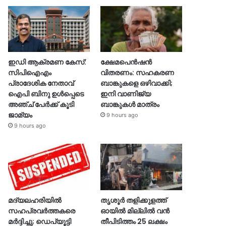
ഇഡി ആക്രമണ കേസ്:
ക്ഷേമപെൻഷൻ
സിപിഐഎം
വിതരണം: സഹകരണ
പ്രാദേശിക നേതാവ്
ബാങ്കുകളെ ഒഴിവാക്കി;
ഐപി ബിനു ഉൾപ്പെടെ
ഇനി വാണിജ്യ
അഞ്ച് പേർക്ക് കൂടി
ബാങ്കുകൾ മാത്രം
ജാമ്യം
9 hours ago
9 hours ago
മദ്യലഹരിയിൽ
തൃശൂര്‍ തളിക്കുളത്ത്
സഹപ്രവർത്തകരെ
ഓയില്‍ മില്ലില്‍ വൻ
മർദ്ദിച്ചു; ഡെപ്യൂട്ടി
തീപിടിത്തം 25 ലക്ഷം