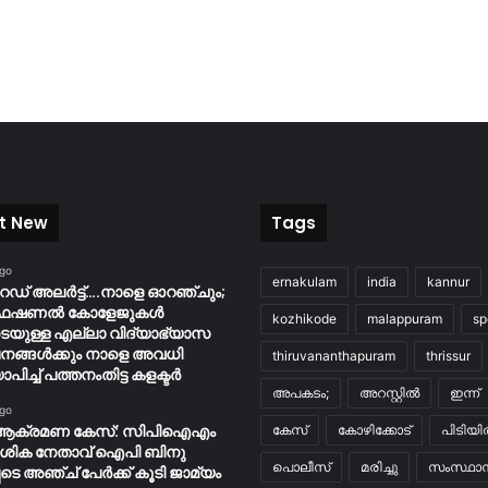
t New
Tags
ago
ernakulam
india
kannur
റെഡ് അലർട്ട്….നാളെ ഓറഞ്ചും;
ൊഫഷണൽ കോളേജുകൾ
kozhikode
malappuram
sp
ടെയുള്ള എല്ലാ വിദ്യാഭ്യാസ
നങ്ങൾക്കും നാളെ അവധി
thiruvananthapuram
thrissur
ാപിച്ച് പത്തനംതിട്ട കളക്ടർ
അപകടം;
അറസ്റ്റിൽ
ഇന്ന്
ago
ആക്രമണ കേസ്: സിപിഐഎം
കേസ്
കോഴിക്കോട്
പിടിയ
േശിക നേതാവ് ഐപി ബിനു
പൊലീസ്
മരിച്ചു
സംസ്ഥാന
ടെ അഞ്ച് പേർക്ക് കൂടി ജാമ്യം