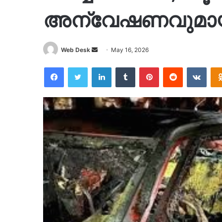
അന്വേഷണവുമായ
Send
Web Desk
May 16, 2026
an
Facebook
Twitter
LinkedIn
Tumblr
Pinterest
Reddit
VKon
email