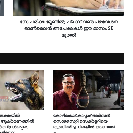
സേ പരീക്ഷ ജൂണിൽ; പ്ലസ് വൺ പ്രവേശന
ഓൺലൈൻ അപേക്ഷകൾ ഈ മാസം 25
മുതൽ
 വടകരയിൽ
കോഴിക്കോട് കാപ്പാട് അര്‍ബന്‍
 ആക്രമണത്തിൽ
സൊസൈറ്റി സെക്രട്ടറിയെ
ർത്ഥി ഉൾപ്പെടെ
തൂങ്ങിമരിച്ച നിലയിൽ കണ്ടെത്തി
ടിയേറ്റു