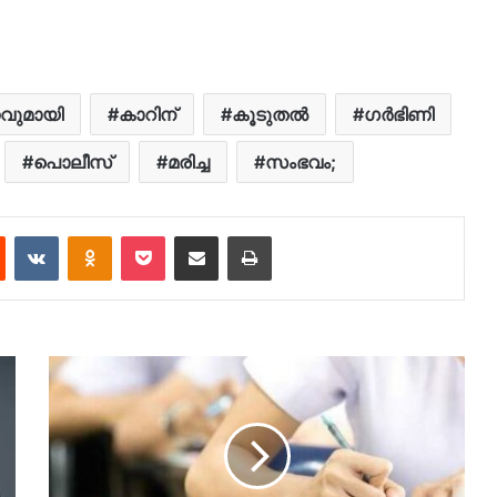
ുമായി
കാറിന്
കൂടുതൽ
ഗർഭിണി
പൊലീസ്
മരിച്ച
സംഭവം;
est
Reddit
VKontakte
Odnoklassniki
Pocket
Share via Email
Print