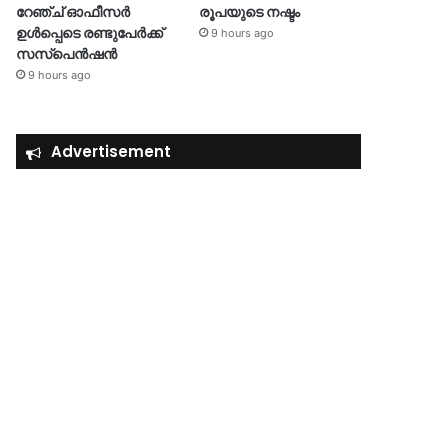
റേഞ്ച് ഓഫീസർ
രൂപയുടെ നഷ്ടം
ഉൾപ്പെടെ രണ്ടുപേർക്ക്
9 hours ago
സസ്‌പെൻഷൻ
9 hours ago
Advertisement