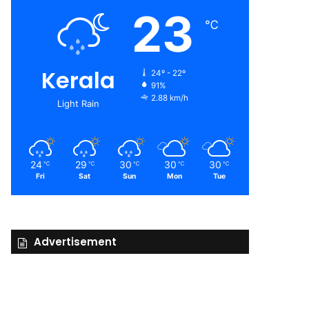
23
℃
Kerala
24º - 22º
91%
2.88 km/h
Light Rain
24
29
30
30
30
℃
℃
℃
℃
℃
Fri
Sat
Sun
Mon
Tue
Advertisement