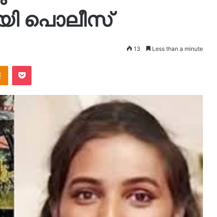
ി പൊലീസ്
13
Less than a minute
takte
Odnoklassniki
Pocket