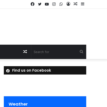
Facebook
Twitter
YouTube
Instagram
WhatsApp
Log
Random
Sidebar
In
Article
Random
Search
Article
for
Find us on Facebook
Weather