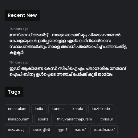
Recent New
16 hours ago
ഇന്ന് റെഡ് അലർട്ട്….നാളെ ഓറഞ്ചും; പ്രൊഫഷണൽ
കോളേജുകൾ ഉൾപ്പടെയുള്ള എല്ലാ വിദ്യാഭ്യാസ
സ്ഥാപനങ്ങൾക്കും നാളെ അവധി പ്രഖ്യാപിച്ച് പത്തനംതിട്ട
കളക്ടർ
16 hours ago
ഇഡി ആക്രമണ കേസ്: സിപിഐഎം പ്രാദേശിക നേതാവ്
ഐപി ബിനു ഉൾപ്പെടെ അഞ്ച് പേർക്ക് കൂടി ജാമ്യം
Tags
ernakulam
india
kannur
kerala
kozhikode
malappuram
sports
thiruvananthapuram
thrissur
അപകടം;
അറസ്റ്റിൽ
ഇന്ന്
കേസ്
കോഴിക്കോട്