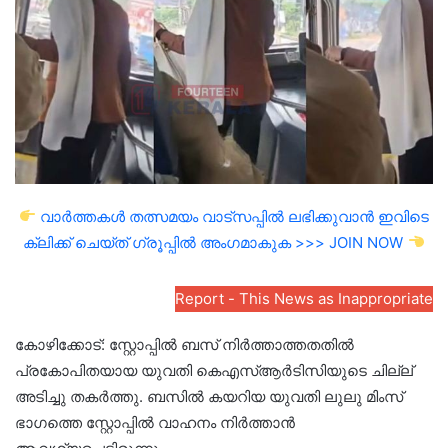
വാർത്തകൾ തത്സമയം വാട്സപ്പിൽ ലഭിക്കുവാൻ ഇവിടെ
ക്ലിക്ക് ചെയ്ത് ഗ്രൂപ്പിൽ അംഗമാകുക >>> JOIN NOW
Report - This News as Inappropriate
കോഴിക്കോട്: സ്റ്റോപ്പിൽ ബസ് നിർത്താത്തതതിൽ
പ്രകോപിതയായ യുവതി കെഎസ്ആർടിസിയുടെ ചില്ല്
അടിച്ചു തകർത്തു. ബസിൽ കയറിയ യുവതി ലുലു മിംസ്
ഭാഗത്തെ സ്റ്റോപ്പിൽ വാഹനം നിർത്താൻ