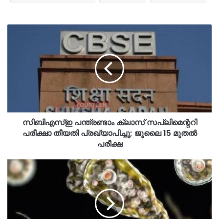
സിബിഎസ്ഇ പന്ത്രണ്ടാം ക്ലാസ് സപ്ലിമെന്ററി
പരീക്ഷാ തീയതി പ്രഖ്യാപിച്ചു; ജൂലൈ 15 മുതൽ
പരീക്ഷ