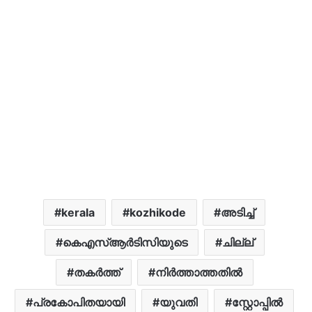
kerala
kozhikode
അടിച്ച്
കെഎസ്ആർടിസിയുടെ
ചില്ല്
തകർത്ത്
നിർത്താത്തതിൽ
പ്രകോപിതയായി
യുവതി
സ്റ്റോപ്പിൽ