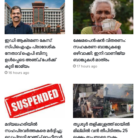
ഇഡി ആക്രമണ കേസ്:
ക്ഷേമപെൻഷൻ വിതരണം:
സിപിഐഎം പ്രാദേശിക
സഹകരണ ബാങ്കുകളെ
നേതാവ് ഐപി ബിനു
ഒഴിവാക്കി; ഇനി വാണിജ്യ
ഉൾപ്പെടെ അഞ്ച് പേർക്ക്
ബാങ്കുകൾ മാത്രം
കൂടി ജാമ്യം
17 hours ago
16 hours ago
മദ്യലഹരിയിൽ
തൃശൂര്‍ തളിക്കുളത്ത് ഓയില്‍
സഹപ്രവർത്തകരെ മർദ്ദിച്ചു;
മില്ലില്‍ വൻ തീപിടിത്തം 25
ഡെപ്യൂട്ടി റേഞ്ച് ഓഫീസർ
ലക്ഷം രൂപയുടെ നഷ്ടം