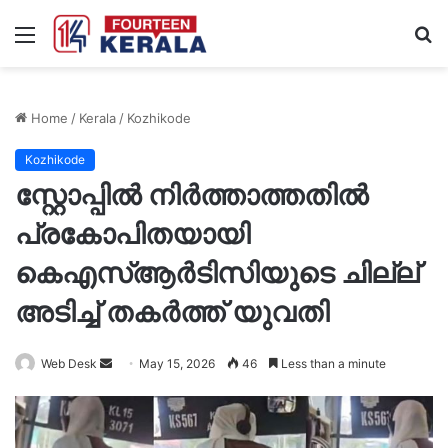
Menu
S
fo
Home
/
Kerala
/
Kozhikode
Kozhikode
സ്റ്റോപ്പിൽ നിർത്താത്തതിൽ
പ്രകോപിതയായി
കെഎസ്ആർടിസിയുടെ ചില്ല്
അടിച്ച് തകർത്ത് യുവതി
Send
Web Desk
May 15, 2026
46
Less than a minute
an
email