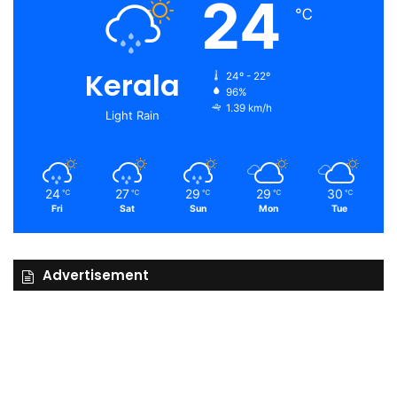
24
℃
Kerala
24º - 22º
96%
1.39 km/h
Light Rain
24
27
29
29
30
℃
℃
℃
℃
℃
Fri
Sat
Sun
Mon
Tue
Advertisement