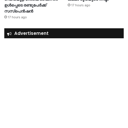
ഉൾപ്പെടെ രണ്ടുപേർക്ക്
17 hours ago
സസ്‌പെൻഷൻ
17 hours ago
Advertisement