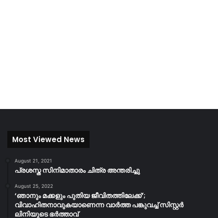
Most Viewed News
August 21, 2021
പ്രശസ്ത സിനിമാതാരം ചിത്ര അന്തരിച്ചു
August 25, 2022
‘ഞാനും മക്കളും പുതിയ ജീവിതത്തിലേക്ക്’;
വിവാഹിതനാവുകയാണെന്ന വാർത്ത പങ്കുവച്ച് സിസ്റ്റർ
ലിനിയുടെ ഭർത്താവ്