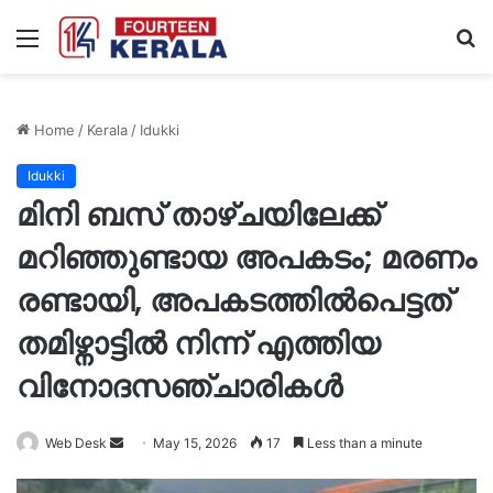
Menu
S
fo
Home
/
Kerala
/
Idukki
Idukki
മിനി ബസ് താഴ്ചയിലേക്ക്
മറിഞ്ഞുണ്ടായ അപകടം; മരണം
രണ്ടായി, അപകടത്തിൽപെട്ടത്
തമിഴ്നാട്ടില്‍ നിന്ന് എത്തിയ
വിനോദസഞ്ചാരികൾ
Send
Web Desk
May 15, 2026
17
Less than a minute
an