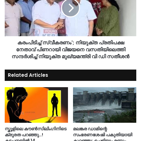
കരംപിടിച്ച് സ്വീകരണം'; നിയുക്ത പ്രതിപക്ഷ
നേതാവ് പിണറായി വിജയനെ വസതിയിലെത്തി
സന്ദര്‍ശിച്ച് നിയുക്ത മുഖ്യമന്ത്രി വി ഡി സതീശന്‍
Related Articles
സ്കൂളിലെ കൗൺസിലിംഗിനിടെ
മലങ്കര ഡാമിന്റെ
ക്രൂരത പറഞ്ഞു…!
സംഭരണശേഷി പകുതിയായി
കട്ടപ്പനയിൽ 14
കുറഞ്ഞു; ചെളിയും മണ്ണും