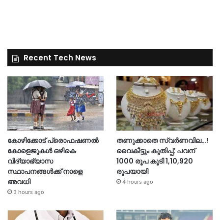
Recent Tech News
കോഴിക്കോട് പ്രൊഫഷണൽ
തണുക്കാതെ സ്വർണവില…!
കോളെജുകൾ ഒഴികെ
വൈകീട്ടും കുതിപ്പ്; പവന്
വിദ്യാഭ്യാസ
1000 രൂപ കൂടി 1,10,920
സ്ഥാപനങ്ങൾക്ക് നാളെ
രൂപയായി
അവധി
4 hours ago
3 hours ago