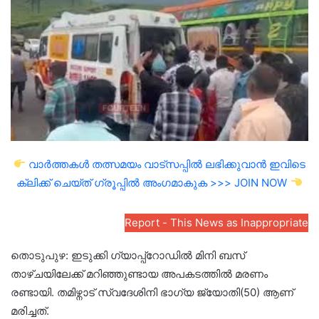
email
വാർത്തകൾ തത്സമയം വാട്സപ്പിൽ ലഭിക്കുവാൻ ഇവിടെ
ക്ലിക്ക് ചെയ്ത് ഗ്രൂപ്പിൽ അംഗമാകുക >>> JOIN NOW
Report - This News as Inappropriate
തൊടുപുഴ: ഇടുക്കി ഗ്യാപ്പ്റോഡില്‍ മിനി ബസ്
താഴ്ചയിലേക്ക് മറിഞ്ഞുണ്ടായ അപകടത്തില്‍ മരണം
രണ്ടായി. തമിഴ്നാട് സ്വദേശിനി ഭാഗ്യ ജ്യോതി(50) ആണ്
മരിച്ചത്.