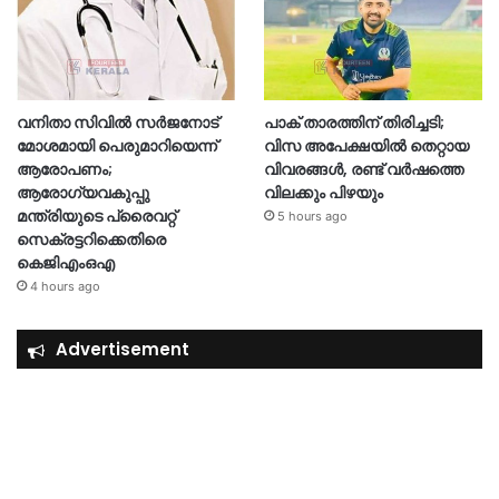
വനിതാ സിവിൽ സർജനോട്
പാക് താരത്തിന് തിരിച്ചടി;
മോശമായി പെരുമാറിയെന്ന്
വിസ അപേക്ഷയിൽ തെറ്റായ
ആരോപണം;
വിവരങ്ങൾ, രണ്ട് വർഷത്തെ
ആരോഗ്യവകുപ്പു
വിലക്കും പിഴയും
മന്ത്രിയുടെ പ്രൈവറ്റ്
5 hours ago
സെക്രട്ടറിക്കെതിരെ
കെജിഎംഒഎ
4 hours ago
Advertisement