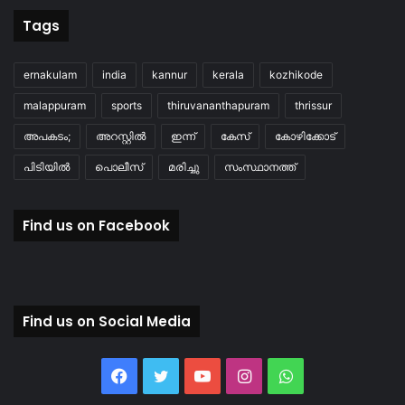
Tags
ernakulam
india
kannur
kerala
kozhikode
malappuram
sports
thiruvananthapuram
thrissur
അപകടം;
അറസ്റ്റിൽ
ഇന്ന്
കേസ്
കോഴിക്കോട്
പിടിയിൽ
പൊലീസ്
മരിച്ചു
സംസ്ഥാനത്ത്
Find us on Facebook
Find us on Social Media
Facebook
Twitter
YouTube
Instagram
WhatsApp