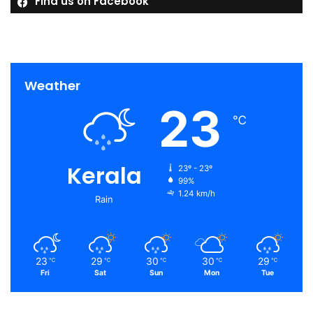
Find us on Facebook
Weather
23
℃
Kerala
23º - 23º
99%
1.24 km/h
Rain
23
29
30
30
29
℃
℃
℃
℃
℃
Fri
Sat
Sun
Mon
Tue