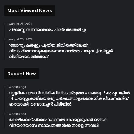
Most Viewed News
August 21, 2021
പ്രശസ്ത സിനിമാതാരം ചിത്ര അന്തരിച്ചു
August 25, 2022
‘ഞാനും മക്കളും പുതിയ ജീവിതത്തിലേക്ക്’;
വിവാഹിതനാവുകയാണെന്ന വാർത്ത പങ്കുവച്ച് സിസ്റ്റർ
ലിനിയുടെ ഭർത്താവ്
Recent New
3 hours ago
സ്കൂളിലെ കൗൺസിലിംഗിനിടെ ക്രൂരത പറഞ്ഞു…! കട്ടപ്പനയിൽ
14 വയസ്സുകാരിയെ ഒരു വർഷത്തോളംലൈംഗിക പീഡനത്തിന്
ഇരയാക്കി; രണ്ടാനച്ഛൻ പിടിയിൽ
3 hours ago
കോഴിക്കോട് പ്രൊഫഷണൽ കോളെജുകൾ ഒഴികെ
വിദ്യാഭ്യാസ സ്ഥാപനങ്ങൾക്ക് നാളെ അവധി