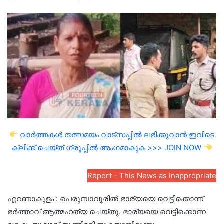
an
email
വാർത്തകൾ തത്സമയം വാട്സപ്പിൽ ലഭിക്കുവാൻ ഇവിടെ
ക്ലിക്ക് ചെയ്ത് ഗ്രൂപ്പിൽ അംഗമാകുക >>> JOIN NOW
Report - This News as Inappropriate
എറണാകുളം : പെരുമ്പാവൂരിൽ ഭാര്യയെ വെട്ടിക്കൊന്ന്
ഭർത്താവ് ആത്മഹത്യ ചെയ്തു. ഭാര്യയെ വെട്ടിക്കൊന്ന