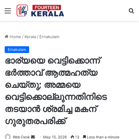
Menu
S
fo
Home
/
Kerala
/
Ernakulam
Ernakulam
ഭാര്യയെ വെട്ടിക്കൊന്ന്
ഭർത്താവ് ആത്മഹത്യ
ചെയ്തു; അമ്മയെ
വെട്ടിക്കൊല്ലുന്നതിനിടെ
തടയാൻ ശ്രമിച്ച മകന്
ഗുരുതരപരിക്ക്
Send
Web Desk
May 15, 2026
13
Less than a minute