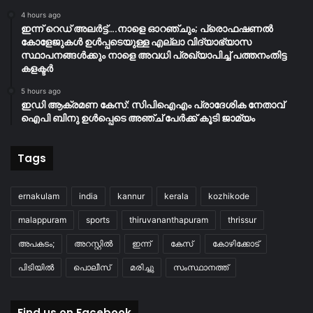
4 hours ago
ഇന്ന് റെഡ് അലർട്ട്….നാളെ ഓറഞ്ചും; പ്രൊഫഷണൽ
കോളേജുകൾ ഉൾപ്പടെയുള്ള എല്ലാ വിദ്യാഭ്യാസ
സ്ഥാപനങ്ങൾക്കും നാളെ അവധി പ്രഖ്യാപിച്ച് പത്തനംതിട്ട
കളക്ടർ
5 hours ago
ഇഡി ആക്രമണ കേസ്: സിപിഐഎം പ്രാദേശിക നേതാവ്
ഐപി ബിനു ഉൾപ്പെടെ അഞ്ച് പേർക്ക് കൂടി ജാമ്യം
Tags
ernakulam
india
kannur
kerala
kozhikode
malappuram
sports
thiruvananthapuram
thrissur
അപകടം;
അറസ്റ്റിൽ
ഇന്ന്
കേസ്
കോഴിക്കോട്
പിടിയിൽ
പൊലീസ്
മരിച്ചു
സംസ്ഥാനത്ത്
Find us on Facebook