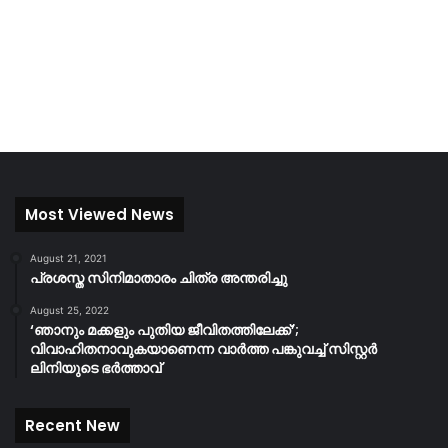
Most Viewed News
August 21, 2021
പ്രശസ്ത സിനിമാതാരം ചിത്ര അന്തരിച്ചു
August 25, 2022
‘ഞാനും മക്കളും പുതിയ ജീവിതത്തിലേക്ക്’;
വിവാഹിതനാവുകയാണെന്ന വാർത്ത പങ്കുവച്ച് സിസ്റ്റർ
ലിനിയുടെ ഭർത്താവ്
Recent New