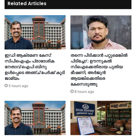
Related Articles
ഇഡി ആക്രമണ കേസ്:
തന്നെ പിടിക്കാൻ പറ്റുമെങ്കിൽ
സിപിഐഎം പ്രാദേശിക
പിടിച്ചോ’; ഊന്നുകൽ
നേതാവ് ഐപി ബിനു
സിഐക്കെതിരായ പുതിയ
ഉൾപ്പെടെ അഞ്ച് പേർക്ക് കൂടി
ഭീഷണി, അർജുൻ
ജാമ്യം
ആയങ്കിക്കെതിരെ
കേസെടുത്തു
5 hours ago
8 hours ago