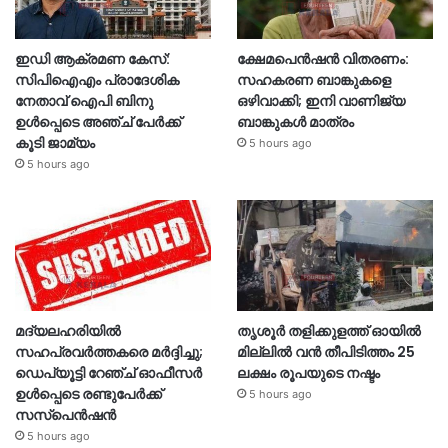
ഇഡി ആക്രമണ കേസ്:
ക്ഷേമപെൻഷൻ വിതരണം:
സിപിഐഎം പ്രാദേശിക
സഹകരണ ബാങ്കുകളെ
നേതാവ് ഐപി ബിനു
ഒഴിവാക്കി; ഇനി വാണിജ്യ
ഉൾപ്പെടെ അഞ്ച് പേർക്ക്
ബാങ്കുകൾ മാത്രം
കൂടി ജാമ്യം
5 hours ago
5 hours ago
മദ്യലഹരിയിൽ
തൃശൂര്‍ തളിക്കുളത്ത് ഓയില്‍
സഹപ്രവർത്തകരെ മർദ്ദിച്ചു;
മില്ലില്‍ വൻ തീപിടിത്തം 25
ഡെപ്യൂട്ടി റേഞ്ച് ഓഫീസർ
ലക്ഷം രൂപയുടെ നഷ്ടം
ഉൾപ്പെടെ രണ്ടുപേർക്ക്
5 hours ago
സസ്‌പെൻഷൻ
5 hours ago