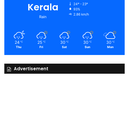
Kerala
24º - 23º
93%
2.86 km/h
Rain
24
25
30
30
30
℃
℃
℃
℃
℃
Thu
Fri
Sat
Sun
Mon
Advertisement