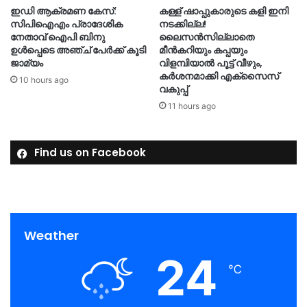
ഇഡി ആക്രമണ കേസ്:
കള്ള് ഷാപ്പുകാരുടെ കളി ഇനി
സിപിഐഎം പ്രാദേശിക
നടക്കില്ല!
നേതാവ് ഐപി ബിനു
ലൈസൻസില്ലാതെ
ഉൾപ്പെടെ അഞ്ച് പേർക്ക് കൂടി
മീൻകറിയും കപ്പയും
ജാമ്യം
വിളമ്പിയാൽ പൂട്ട് വീഴും,
കര്‍ശനമാക്കി എക്‌സൈസ്
10 hours ago
വകുപ്പ്
11 hours ago
Find us on Facebook
Weather
24
℃