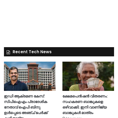
Recent Tech News
ഇഡി ആക്രമണ കേസ്:
ക്ഷേമപെൻഷൻ വിതരണം:
സിപിഐഎം പ്രാദേശിക
സഹകരണ ബാങ്കുകളെ
നേതാവ് ഐപി ബിനു
ഒഴിവാക്കി; ഇനി വാണിജ്യ
ഉൾപ്പെടെ അഞ്ച് പേർക്ക്
ബാങ്കുകൾ മാത്രം