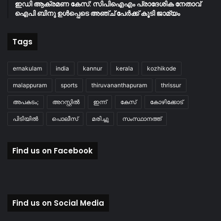
ഇഡി ആക്രമണ കേസ്: സിപിഐഎം പ്രാദേശിക നേതാവ്
ഐപി ബിനു ഉൾപ്പെടെ അഞ്ച് പേർക്ക് കൂടി ജാമ്യം
Tags
ernakulam
india
kannur
kerala
kozhikode
malappuram
sports
thiruvananthapuram
thrissur
അപകടം;
അറസ്റ്റിൽ
ഇന്ന്
കേസ്
കോഴിക്കോട്
പിടിയിൽ
പൊലീസ്
മരിച്ചു
സംസ്ഥാനത്ത്
Find us on Facebook
Find us on Social Media