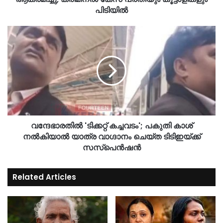
പിടിയിൽ
വന്ദേഭാരതിൽ 'ടിക്കറ്റ് കച്ചവടം'; പകുതി കാശ്
നൽകിയാൽ യാത്ര വാഗ്ദാനം ചെയ്ത ടിടിഇയ്ക്ക്
സസ്പെൻഷൻ
Related Articles