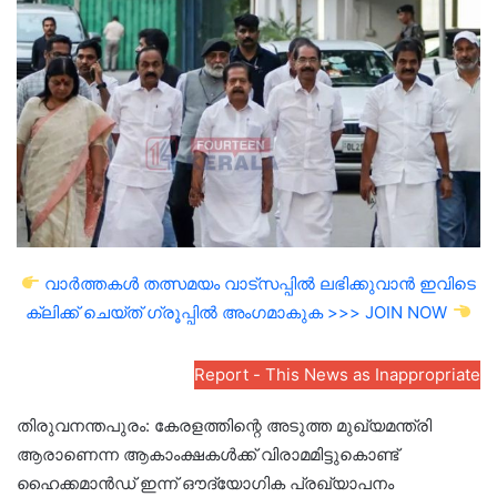
email
വാർത്തകൾ തത്സമയം വാട്സപ്പിൽ ലഭിക്കുവാൻ ഇവിടെ
ക്ലിക്ക് ചെയ്ത് ഗ്രൂപ്പിൽ അംഗമാകുക >>> JOIN NOW
Report - This News as Inappropriate
തിരുവനന്തപുരം: കേരളത്തിന്റെ അടുത്ത മുഖ്യമന്ത്രി
ആരാണെന്ന ആകാംക്ഷകൾക്ക് വിരാമമിട്ടുകൊണ്ട്
ഹൈക്കമാൻഡ് ഇന്ന് ഔദ്യോഗിക പ്രഖ്യാപനം