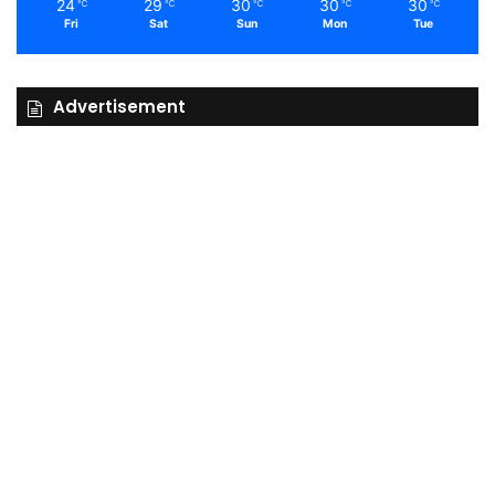
24
29
30
30
30
℃
℃
℃
℃
℃
Fri
Sat
Sun
Mon
Tue
Advertisement