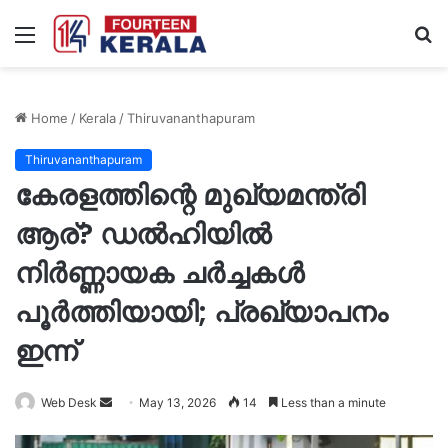
Menu
S
fo
Home
/
Kerala
/
Thiruvananthapuram
Thiruvananthapuram
കേരളത്തിന്റെ മുഖ്യമന്ത്രി
ആര്? ഡൽഹിയിൽ
നിർണ്ണായക ചർച്ചകൾ
പൂർത്തിയായി; പ്രഖ്യാപനം
ഇന്ന്
Send
Web Desk
May 13, 2026
14
Less than a minute
an