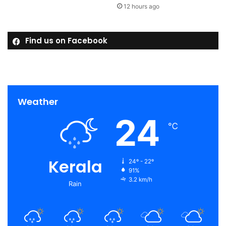
12 hours ago
Find us on Facebook
Weather
24
℃
Kerala
24º - 22º
91%
3.2 km/h
Rain