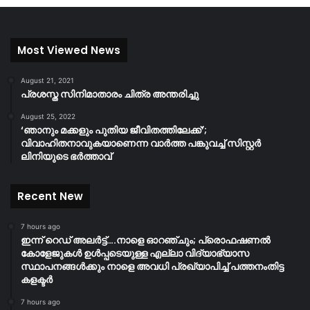
Most Viewed News
August 21, 2021
പ്രശസ്ത സിനിമാതാരം ചിത്ര അന്തരിച്ചു
August 25, 2022
‘ഞാനും മക്കളും പുതിയ ജീവിതത്തിലേക്ക്’;
വിവാഹിതനാവുകയാണെന്ന വാർത്ത പങ്കുവച്ച് സിസ്റ്റർ
ലിനിയുടെ ഭർത്താവ്
Recent New
7 hours ago
ഇന്ന് റെഡ് അലർട്ട്….നാളെ ഓറഞ്ചും; പ്രൊഫഷണൽ
കോളേജുകൾ ഉൾപ്പടെയുള്ള എല്ലാ വിദ്യാഭ്യാസ
സ്ഥാപനങ്ങൾക്കും നാളെ അവധി പ്രഖ്യാപിച്ച് പത്തനംതിട്ട
കളക്ടർ
7 hours ago