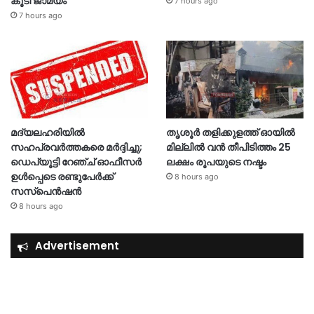
കൂടി ജാമ്യം
7 hours ago
7 hours ago
മദ്യലഹരിയിൽ
തൃശൂര്‍ തളിക്കുളത്ത് ഓയില്‍
സഹപ്രവർത്തകരെ മർദ്ദിച്ചു;
മില്ലില്‍ വൻ തീപിടിത്തം 25
ഡെപ്യൂട്ടി റേഞ്ച് ഓഫീസർ
ലക്ഷം രൂപയുടെ നഷ്ടം
ഉൾപ്പെടെ രണ്ടുപേർക്ക്
8 hours ago
സസ്‌പെൻഷൻ
8 hours ago
Advertisement