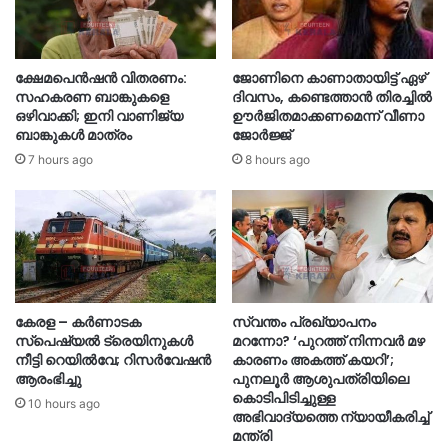
ക്ഷേമപെൻഷൻ വിതരണം:
ജോണിനെ കാണാതായിട്ട് ഏഴ്
സഹകരണ ബാങ്കുകളെ
ദിവസം‌, കണ്ടെത്താൻ തിരച്ചിൽ
ഒഴിവാക്കി; ഇനി വാണിജ്യ
ഊർജിതമാക്കണമെന്ന് വീണാ
ബാങ്കുകൾ മാത്രം
ജോർജ്ജ്
7 hours ago
8 hours ago
കേരള – കർണാടക
സ്വന്തം പ്രഖ്യാപനം
സ്പെഷ്യൽ ട്രെയിനുകൾ
മറന്നോ? ‘പുറത്ത് നിന്നവർ മഴ
നീട്ടി റെയിൽവേ; റിസർവേഷൻ
കാരണം അകത്ത് കയറി’;
ആരംഭിച്ചു
പുനലൂർ ആശുപത്രിയിലെ
കൊടിപിടിച്ചുള്ള
10 hours ago
അഭിവാദ്യത്തെ ന്യായീകരിച്ച്
മന്ത്രി