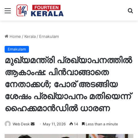
Menu
S
fo
Home
/
Kerala
/
Ernakulam
Ernakulam
മുഖ്യമന്ത്രി പ്രഖ്യാപനത്തിൽ
ആകാംഷ: പിൻവാങ്ങാതെ
നേതാക്കൾ; പോര് അടങ്ങിയ
ശേഷം പ്രഖ്യാപനം മതിയെന്ന്
ഹൈക്കമാന്‍ഡിൽ ധാരണ
Send
Web Desk
May 11, 2026
14
Less than a minute
an