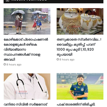
കോഴിക്കോട് പ്രൊഫഷണൽ
തണുക്കാതെ സ്വർണവില…!
കോളെജുകൾ ഒഴികെ
വൈകീട്ടും കുതിപ്പ്; പവന്
വിദ്യാഭ്യാസ
1000 രൂപ കൂടി 1,10,920
സ്ഥാപനങ്ങൾക്ക് നാളെ
രൂപയായി
അവധി
8 hours ago
8 hours ago
വനിതാ സിവിൽ സർജനോട്
പാക് താരത്തിന് തിരിച്ചടി;