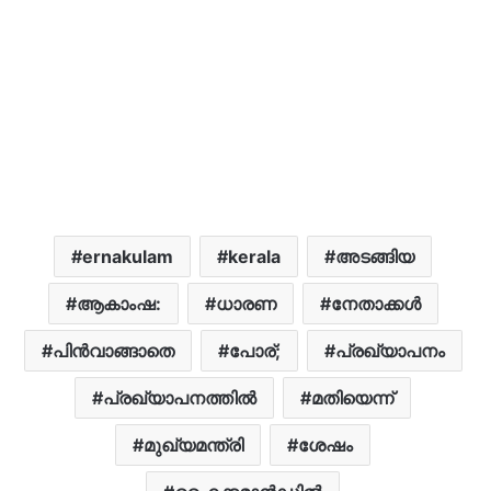
ernakulam
kerala
അടങ്ങിയ
ആകാംഷ:
ധാരണ
നേതാക്കൾ
പിൻവാങ്ങാതെ
പോര്;
പ്രഖ്യാപനം
പ്രഖ്യാപനത്തിൽ
മതിയെന്ന്
മുഖ്യമന്ത്രി
ശേഷം