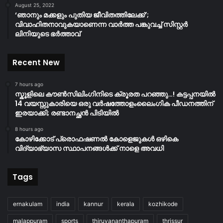
August 25, 2022
‘ഞാനും മക്കളും പുതിയ ജീവിതത്തിലേക്ക്’;
വിവാഹിതനാവുകയാണെന്ന വാർത്ത പങ്കുവച്ച് സിസ്റ്റർ
ലിനിയുടെ ഭർത്താവ്
Recent New
7 hours ago
സ്കൂളിലെ കൗൺസിലിംഗിനിടെ ക്രൂരത പറഞ്ഞു…! കട്ടപ്പനയിൽ
14 വയസ്സുകാരിയെ ഒരു വർഷത്തോളംലൈംഗിക പീഡനത്തിന്
ഇരയാക്കി; രണ്ടാനച്ഛൻ പിടിയിൽ
8 hours ago
കോഴിക്കോട് പ്രൊഫഷണൽ കോളെജുകൾ ഒഴികെ
വിദ്യാഭ്യാസ സ്ഥാപനങ്ങൾക്ക് നാളെ അവധി
Tags
ernakulam
india
kannur
kerala
kozhikode
malappuram
sports
thiruvananthapuram
thrissur