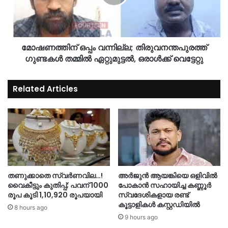
മോഷണത്തിന് ഒപ്പം വന്നില്ല; തിരുവനന്തപുരത്ത്
ഗുണ്ടകള്‍ തമ്മില്‍ ഏറ്റുമുട്ടല്‍, ഒരാള്‍ക്ക് വെട്ടേറ്റു
Related Articles
തണുക്കാതെ സ്വർണവില…!
അർജുൻ ആയങ്കിയെ ഒളിവില്‍
വൈകീട്ടും കുതിപ്പ്; പവന് 1000
പോകാൻ സഹായിച്ച കണ്ണൂർ
രൂപ കൂടി 1,10,920 രൂപയായി
സ്വദേശികളായ രണ്ട്
കൂട്ടാളികൾ കസ്റ്റഡിയിൽ
8 hours ago
9 hours ago