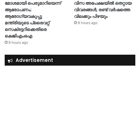
മോശമായി പെരുമാറിയെന്ന്
വിസ അപേക്ഷയിൽ തെറ്റായ
ആരോപണം;
വിവരങ്ങൾ, രണ്ട് വർഷത്തെ
ആരോഗ്യവകുപ്പു
വിലക്കും പിഴയും
മന്ത്രിയുടെ പ്രൈവറ്റ്
9 hours ago
സെക്രട്ടറിക്കെതിരെ
കെജിഎംഒഎ
9 hours ago
Advertisement