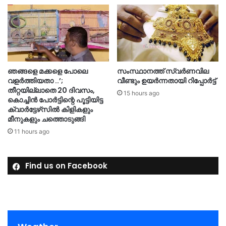
ഞങ്ങളെ മക്കളെ പോലെ
സംസ്ഥാനത്ത് സ്വർണവില
വളർത്തിയതാ ..’;
വീണ്ടും ഉയർന്നതായി റിപ്പോർട്ട്
തീറ്റയില്ലാതെ 20 ദിവസം,
15 hours ago
കൊച്ചിൻ പോർട്ടിന്റെ പൂട്ടിയിട്ട
ക്വാർട്ടേഴ്‌സിൽ കിളികളും
മീനുകളും ചത്തൊടുങ്ങി
11 hours ago
Find us on Facebook