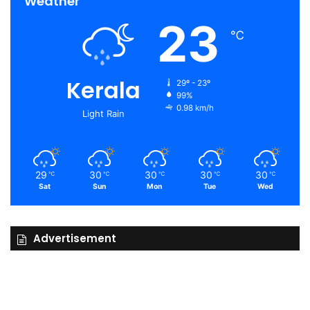
Weather
23
℃
Kerala
29º - 23º
99%
0.98 km/h
Light Rain
29
30
30
30
30
℃
℃
℃
℃
℃
Sat
Sun
Mon
Tue
Wed
Advertisement