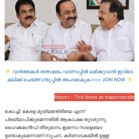
email
വാർത്തകൾ തത്സമയം വാട്സപ്പിൽ ലഭിക്കുവാൻ ഇവിടെ
ക്ലിക്ക് ചെയ്ത് ഗ്രൂപ്പിൽ അംഗമാകുക >>> JOIN NOW
Report - This News as Inappropriate
കൊച്ചി: കേരള മുഖ്യമന്ത്രിയെ എന്ന്
പ്രഖ്യാപിക്കുമെന്നതിൽ ആകാംക്ഷ തുടരുന്നു.
ഹൈക്കമാന്‍ഡ് തീരുമാനം ഇന്നോ നാളെയോ
ഉണ്ടാകുമെന്നാണ് സൂചന. കര്‍ണാടകയില്‍ ഉള്ള