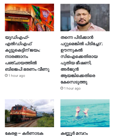
യുഡിഎഫ്-
തന്നെ പിടിക്കാൻ
എൽഡിഎഫ്
പറ്റുമെങ്കിൽ പിടിച്ചോ’;
കൂട്ടുകെട്ടിന് ജയം;
ഊന്നുകൽ
നാരങ്ങാനം
സിഐക്കെതിരായ
പഞ്ചായത്തില്‍
പുതിയ ഭീഷണി,
ബിജെപി ഭരണം വീണു
അർജുൻ
ആയങ്കിക്കെതിരെ
1 hour ago
കേസെടുത്തു
1 hour ago
കേരള – കർണാടക
കണ്ണൂർ മമ്പറം