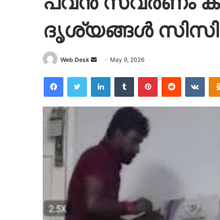
പവൻ സ്വർണം കവർ
ദൃശ്യങ്ങൾ സിസി
Send
Web Desk
May 9, 2026
an
Facebook
Twitter
LinkedIn
Tumblr
Pinterest
Reddit
VKon
email