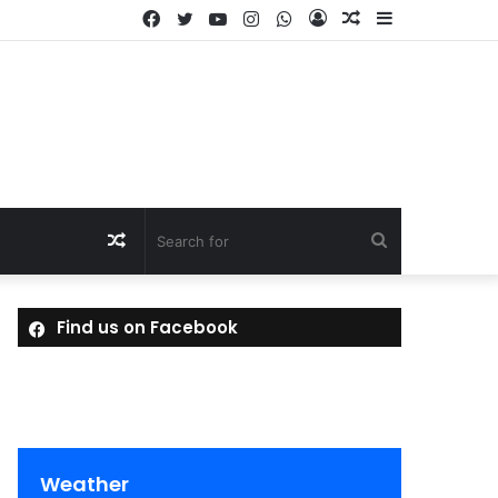
Facebook
Twitter
YouTube
Instagram
WhatsApp
Log
Random
Sidebar
In
Article
Random
Search
Article
for
Find us on Facebook
Weather