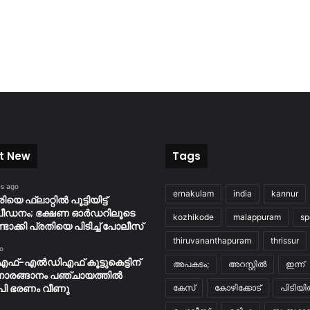
t New
Tags
es ago
ernakulam
india
kannur
യെ ഫ്ലാറ്റിൽ പൂട്ടിയിട്ട്
പീഡനം; ഭക്ഷണ ഓർഡറിലൂടെ
kozhikode
malappuram
sp
ണ്ടാക്കി പ്രതിയെ പിടിച്ച് പോലീസ്
thiruvananthapuram
thrissur
o
ഫ്-എൽഡിഎഫ് കൂട്ടുകെട്ടിന്
അപകടം;
അറസ്റ്റിൽ
ഇന്ന്
നാരങ്ങാനം പഞ്ചായത്തില്‍
ി ഭരണം വീണു
കേസ്
കോഴിക്കോട്
പിടിയ