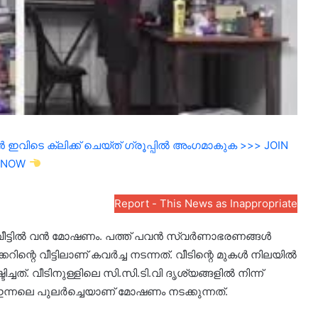
ഇവിടെ ക്ലിക്ക് ചെയ്ത് ഗ്രൂപ്പിൽ അംഗമാകുക >>> JOIN
NOW
Report - This News as Inappropriate
െ വീട്ടിൽ വൻ മോഷണം. പത്ത് പവൻ സ്വർണാഭരണങ്ങൾ
റിന്റെ വീട്ടിലാണ് കവർച്ച നടന്നത്. വീടിന്റെ മുകൾ നിലയിൽ
്. വീടിനുള്ളിലെ സി.സി.ടി.വി ദൃശ്യങ്ങളിൽ നിന്ന്
്. ഇന്നലെ പുലർച്ചെയാണ് മോഷണം നടക്കുന്നത്.