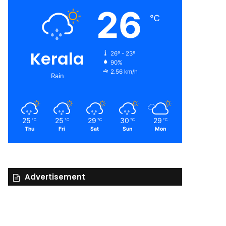
26
℃
Kerala
26º - 23º
90%
2.56 km/h
Rain
25
25
29
30
29
℃
℃
℃
℃
℃
Thu
Fri
Sat
Sun
Mon
Advertisement