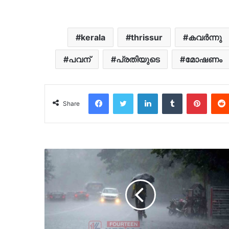
kerala
thrissur
കവർന്നു
പവന്
പ്രതിയുടെ
മോഷണം
Facebook
Twitter
LinkedIn
Tumblr
Pinter
Share