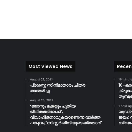
Most Viewed News
Recen
August 21, 2021
16 minut
പ്രശസ്ത സിനിമാതാരം ചിത്ര
16-കാരി
അന്തരിച്ചു
ക്രൂര
തുമ്പു
August 25, 2022
‘ഞാനും മക്കളും പുതിയ
1 hour ag
ജീവിതത്തിലേക്ക്’;
യുഡിഎ
വിവാഹിതനാവുകയാണെന്ന വാർത്ത
ജയം; 
പങ്കുവച്ച് സിസ്റ്റർ ലിനിയുടെ ഭർത്താവ്
ബിജെപ