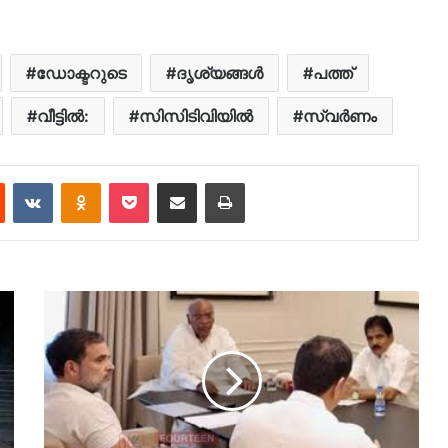
ഡോക്ടറുടെ
ദൃശ്യങ്ങൾ
പത്ത്
വീട്ടിൽ:
സിസിടിവിയിൽ
സ്വർണം
est
Reddit
VKontakte
Odnoklassniki
Pocket
Share via Email
Print