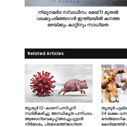
ന്യൂനമർദ സ്വാധീനം: മെയ് 11 മുതൽ
വടക്കുപടിഞ്ഞാറൻ ഇന്ത്യയിൽ കനത്ത
മഴയ്ക്കും കാറ്റിനും സാധ്യത
Related Articles
തൃശൂർ 12-കാരന് പന്നിപ്പനി
തൃശൂർ പുലിക്കള
സ്ഥിരീകരിച്ചു; അനധികൃത പന്നിഫാം
24 ലക്ഷം 
ആരോഗ്യവകുപ്പ് അടച്ചുപൂട്ടാൻ
ഔദ്യോഗിക ഉ
നിർദേശം, പ്രദേശത്ത് ജാഗ്രത
കേന്ദ്രമന്ത്