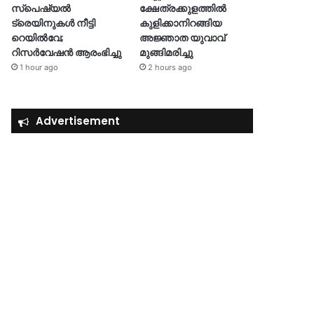
സ്പെഷ്യൽ
ക്ഷേത്രക്കുളത്തിൽ
ട്രെയിനുകൾ നീട്ടി
കുളിക്കാനിറങ്ങിയ
റെയിൽവേ;
അജ്ഞാത യുവാവ്
റിസർവേഷൻ ആരംഭിച്ചു
മുങ്ങിമരിച്ചു
1 hour ago
2 hours ago
Advertisement