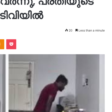
ന്നു, പ്രതിയുടെ
ടിവിയിൽ
20
Less than a minute
takte
Odnoklassniki
Pocket