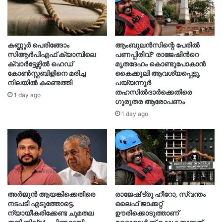
കണ്ണൂർ പെരിങ്ങോം
ആംബുലൻസിന്റെ പേരിൽ
സിആർപിഎഫ് ക്യാമ്പിലെ
പണപ്പിരിവ്? രാജേഷിന്‍റെ
ക്വാർട്ടേഴ്സിൽ ഹെഡ്
മൃതദേഹം കൊണ്ടുപോകാൻ
കോൺസ്റ്റബിളിനെ മരിച്ച
കൈക്കൂലി ആവശ്യപ്പെട്ടു,
നിലയിൽ കണ്ടെത്തി
പയ്യന്നൂർ
തഹസിൽദാർക്കെതിരെ
1 day ago
ഗുരുതര ആരോപണം
1 day ago
അർജുൻ ആയങ്കിക്കെതിരെ
രാജേഷ് ട്രൂ ഹീറോ, സ്വന്തം
നടപടി എടുത്തോട്ടെ,
ലൈഫ് ജാക്കറ്റ്
ന്യായീകരിക്കേണ്ട ചുമതല
ഊരിക്കൊടുത്താണ്