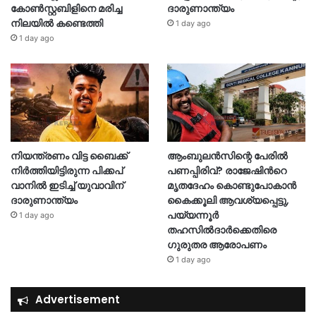
കോൺസ്റ്റബിളിനെ മരിച്ച
ദാരുണാന്ത്യം
നിലയിൽ കണ്ടെത്തി
1 day ago
1 day ago
നിയന്ത്രണം വിട്ട ബൈക്ക്
ആംബുലൻസിന്റെ പേരിൽ
നിർത്തിയിട്ടിരുന്ന പിക്കപ്
പണപ്പിരിവ്? രാജേഷിന്‍റെ
വാനിൽ ഇടിച്ച് യുവാവിന്
മൃതദേഹം കൊണ്ടുപോകാൻ
ദാരുണാന്ത്യം
കൈക്കൂലി ആവശ്യപ്പെട്ടു,
പയ്യന്നൂർ
1 day ago
തഹസിൽദാർക്കെതിരെ
ഗുരുതര ആരോപണം
1 day ago
Advertisement