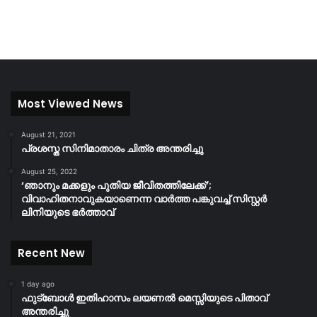
Most Viewed News
August 21, 2021
പ്രശസ്ത സിനിമാതാരം ചിത്ര അന്തരിച്ചു
August 25, 2022
‘ഞാനും മക്കളും പുതിയ ജീവിതത്തിലേക്ക്’;
വിവാഹിതനാവുകയാണെന്ന വാർത്ത പങ്കുവച്ച് സിസ്റ്റർ
ലിനിയുടെ ഭർത്താവ്
Recent New
1 day ago
ഫുട്ബോൾ ഇതിഹാസം ലയണൽ മെസ്സിയുടെ പിതാവ്
അന്തരിച്ചു