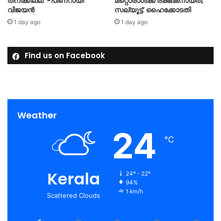
തനിക്കില്ല’ -പിണറായി
മറ്റൊരാള്‍ക്ക് രക്ഷകനായത്,
വിജയൻ
സല്യൂട്ട്: ഹൈക്കോടതി
1 day ago
1 day ago
Find us on Facebook
Weather
24
℃
Kerala
24º - 22º
94%
1 km/h
Scattered Clouds