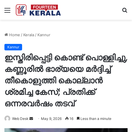
Menu
S
fo
Home
/
Kerala
/
Kannur
Kannur
ഇസ്തിരിപ്പെട്ടി കൊണ്ട് പൊള്ളിച്ചു,
കണ്ണൂരിൽ ഭാര്യയെ മര്‍ദ്ദിച്ച്
തീകൊളുത്തി കൊല്ലാന്‍
ശ്രമിച്ച കേസ്‌; പ്രതിക്ക്
ഒന്നരവര്‍ഷം തടവ്
Send
Web Desk
May 9, 2026
16
Less than a minute
an