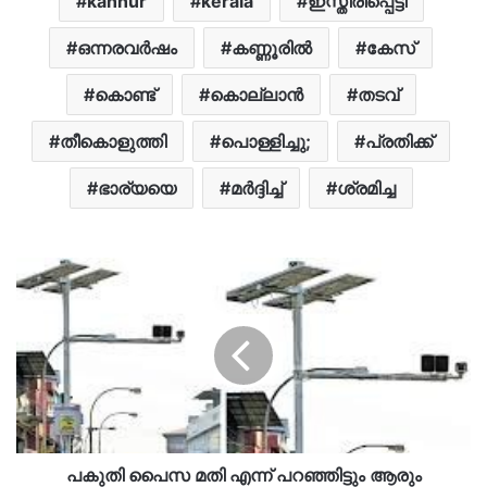
kannur
kerala
ഇസ്തിരിപ്പെട്ടി
ഒന്നരവര്‍ഷം
കണ്ണൂരില്‍
കേസ്
കൊണ്ട്
കൊല്ലാൻ
തടവ്
തീകൊളുത്തി
പൊള്ളിച്ചു;
പ്രതിക്ക്
ഭാര്യയെ
മർദ്ദിച്ച്
ശ്രമിച്ച
പകുതി പൈസ മതി എന്ന് പറഞ്ഞിട്ടും ആരും