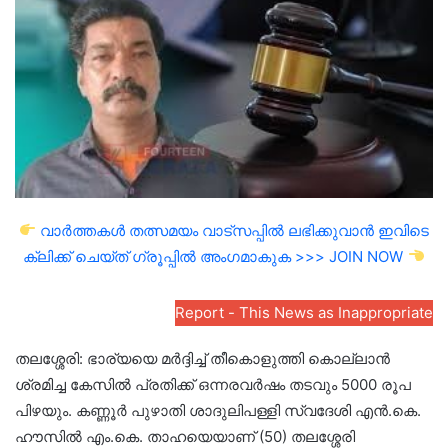
email
വാർത്തകൾ തത്സമയം വാട്സപ്പിൽ ലഭിക്കുവാൻ ഇവിടെ
ക്ലിക്ക് ചെയ്ത് ഗ്രൂപ്പിൽ അംഗമാകുക >>> JOIN NOW
Report - This News as Inappropriate
തലശ്ശേരി: ഭാര്യയെ മര്‍ദ്ദിച്ച് തീകൊളുത്തി കൊല്ലാന്‍
ശ്രമിച്ച കേസില്‍ പ്രതിക്ക് ഒന്നരവര്‍ഷം തടവും 5000 രൂപ
പിഴയും. കണ്ണൂർ പുഴാതി ശാദുലിപള്ളി സ്വദേശി എന്‍.കെ.
ഹൗസില്‍ എം.കെ. താഹയെയാണ് (50) തലശ്ശേരി