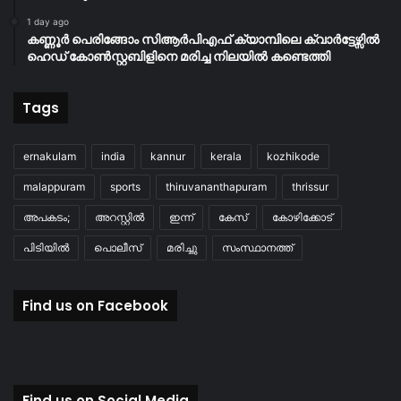
1 day ago
കണ്ണൂർ പെരിങ്ങോം സിആർപിഎഫ് ക്യാമ്പിലെ ക്വാർട്ടേഴ്സിൽ
ഹെഡ് കോൺസ്റ്റബിളിനെ മരിച്ച നിലയിൽ കണ്ടെത്തി
Tags
ernakulam
india
kannur
kerala
kozhikode
malappuram
sports
thiruvananthapuram
thrissur
അപകടം;
അറസ്റ്റിൽ
ഇന്ന്
കേസ്
കോഴിക്കോട്
പിടിയിൽ
പൊലീസ്
മരിച്ചു
സംസ്ഥാനത്ത്
Find us on Facebook
Find us on Social Media