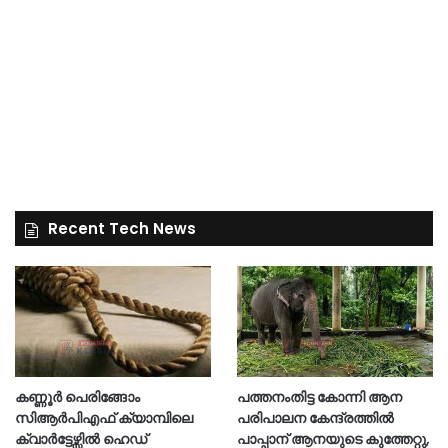
Recent Tech News
കണ്ണൂർ പെരിങ്ങോം
പത്തനംതിട്ട കോന്നി ആന
സിആർപിഎഫ് ക്യാമ്പിലെ
പരിപാലന കേന്ദ്രത്തിൽ
ക്വാർട്ടേഴ്സിൽ ഹെഡ്
പാപ്പാന് ആനയുടെ കുത്തേറ്റു,