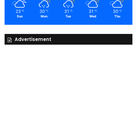
23
30
31
31
30
℃
℃
℃
℃
℃
Sun
Mon
Tue
Wed
Thu
Advertisement