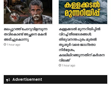
മലപ്പുറത്ത് ചോറുവിളമ്പുന്ന
കള്ളക്കടൽ മുന്നറിയിപ്പിൽ
തവികൊണ്ട് അച്ഛനെ മകൻ
വിറച്ച് തീരദേശങ്ങൾ;
അടിച്ചുകൊന്നു
തിരുവനന്തപുരം മുതൽ
തൃശൂർ വരെ ജാഗ്രതാ
1 hour ago
നിർദ്ദേശം,
കടലിലിറങ്ങുന്നതിന് കര്‍ശന
വിലക്ക്
1 hour ago
Advertisement