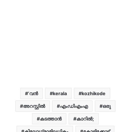
‘വന്‍
kerala
kozhikode
അറസ്റ്റിൽ
എംഡിഎംഎ
ഒരു
കടത്താൻ
കാറിൽ;
കിലോഗ്രാമിലധികം
കോഴിക്കോട്