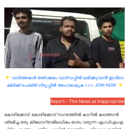
an
email
വാർത്തകൾ തത്സമയം വാട്സപ്പിൽ ലഭിക്കുവാൻ ഇവിടെ
ക്ലിക്ക് ചെയ്ത് ഗ്രൂപ്പിൽ അംഗമാകുക >>> JOIN NOW
Report - This News as Inappropriate
കോഴിക്കോട്: കോഴിക്കോട് നഗരത്തിൽ കാറിൽ കടത്താൻ
ശ്രമിച്ച ഒരു കിലോഗ്രാമിലധികം ഭാരം വരുന്ന എംഡിഎംഎ