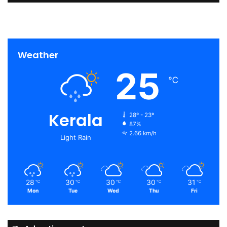
Weather
25
℃
Kerala
28º - 23º
87%
2.66 km/h
Light Rain
28
30
30
30
31
℃
℃
℃
℃
℃
Mon
Tue
Wed
Thu
Fri