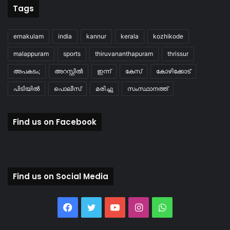
Tags
ernakulam
india
kannur
kerala
kozhikode
malappuram
sports
thiruvananthapuram
thrissur
അപകടം;
അറസ്റ്റിൽ
ഇന്ന്
കേസ്
കോഴിക്കോട്
പിടിയിൽ
പൊലീസ്
മരിച്ചു
സംസ്ഥാനത്ത്
Find us on Facebook
Find us on Social Media
Facebook
Twitter
YouTube
Instagram
WhatsApp