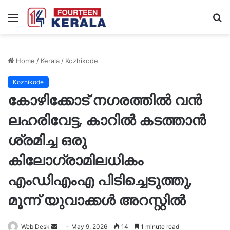
Menu
S
fo
Home
/
Kerala
/
Kozhikode
Kozhikode
കോഴിക്കോട് നഗരത്തിൽ വൻ
ലഹരിവേട്ട, കാറിൽ കടത്താൻ
ശ്രമിച്ച ഒരു
കിലോഗ്രാമിലധികം
എംഡിഎംഎ പിടിച്ചെടുത്തു,
മൂന്ന് യുവാക്കൾ അറസ്റ്റിൽ
Send
Web Desk
May 9, 2026
14
1 minute read