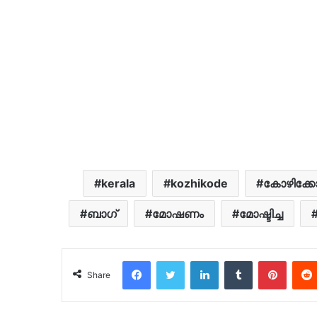
kerala
kozhikode
കോഴിക്കോ
ബാഗ്
മോഷണം
മോഷ്ടിച്ച
Facebook
Twitter
LinkedIn
Tumblr
Pinter
Share