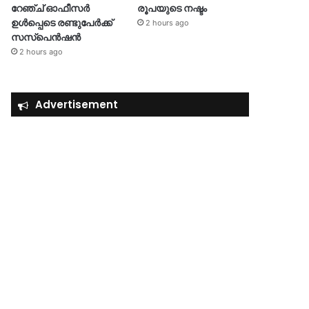
റേഞ്ച് ഓഫീസർ
രൂപയുടെ നഷ്ടം
ഉൾപ്പെടെ രണ്ടുപേർക്ക്
2 hours ago
സസ്‌പെൻഷൻ
2 hours ago
Advertisement