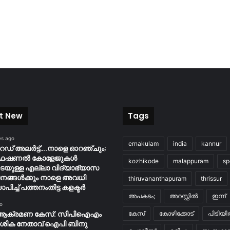
t New
Tags
es ago
ernakulam
india
kannur
റെഡ് അലർട്ട്….നാളെ ഓറഞ്ചും;
ൊഫഷണൽ കോളേജുകൾ
kozhikode
malappuram
sp
ടെയുള്ള എല്ലാ വിദ്യാഭ്യാസ
നങ്ങൾക്കും നാളെ അവധി
thiruvananthapuram
thrissur
ാപിച്ച് പത്തനംതിട്ട കളക്ടർ
അപകടം;
അറസ്റ്റിൽ
ഇന്ന്
o
ആക്രമണ കേസ്: സിപിഐഎം
കേസ്
കോഴിക്കോട്
പിടിയ
േശിക നേതാവ് ഐപി ബിനു