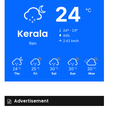
24
℃
Kerala
24º - 23º
93%
2.42 km/h
Rain
24
25
30
30
30
℃
℃
℃
℃
℃
Thu
Fri
Sat
Sun
Mon
Advertisement