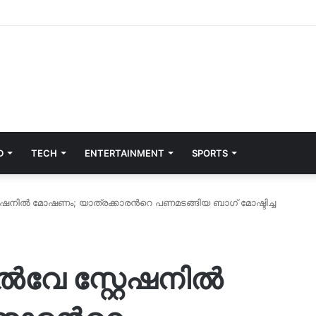
D
TECH
ENTERTAINMENT
SPORTS
േഷനിൽ മോഷണം; യാത്രക്കാരന്‍റെ പണമടങ്ങിയ ബാഗ്‌ മോഷ്ടിച്ച
ൽവേ സ്റ്റേഷനിൽ