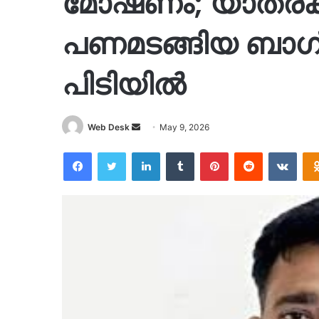
മോഷണം; യാത്രക്
പണമടങ്ങിയ ബാഗ്‌ മ
പിടിയിൽ
Send
Web Desk
May 9, 2026
an
Facebook
Twitter
LinkedIn
Tumblr
Pinterest
Reddit
VKon
email