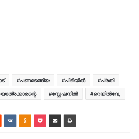
ട്
പണമടങ്ങിയ
പിടിയിൽ
പ്രതി
യാത്രക്കാരന്റെ
സ്റ്റേഷനിൽ
റെയിൽവേ,
est
Reddit
VKontakte
Odnoklassniki
Pocket
Share via Email
Print