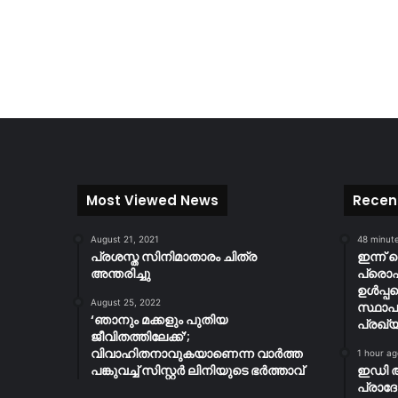
Most Viewed News
Recen
August 21, 2021
48 minut
പ്രശസ്ത സിനിമാതാരം ചിത്ര
ഇന്ന് 
അന്തരിച്ചു
പ്ര
ഉൾപ്പ
August 25, 2022
സ്ഥാപ
‘ഞാനും മക്കളും പുതിയ
പ്രഖ്യ
ജീവിതത്തിലേക്ക്’;
വിവാഹിതനാവുകയാണെന്ന വാർത്ത
1 hour ag
പങ്കുവച്ച് സിസ്റ്റർ ലിനിയുടെ ഭർത്താവ്
ഇഡി 
പ്രാദ