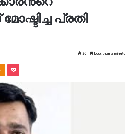
കാരന്‍റെ
ോഷ്ടിച്ച പ്രതി
20
Less than a minute
takte
Odnoklassniki
Pocket