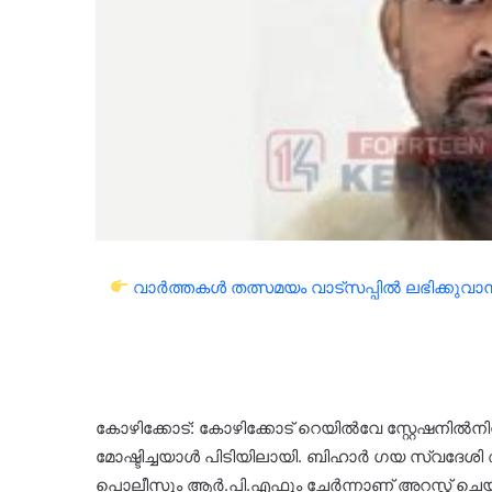
വാർത്തകൾ തത്സമയം വാട്സപ്പിൽ ലഭിക്കുവാൻ 
കോഴിക്കോട്: കോഴിക്കോട് റെയിൽവേ സ്റ്റേഷനിൽനിന
മോഷ്ടിച്ചയാൾ പിടിയിലായി. ബിഹാർ ഗയ സ്വദേ
പൊലീസും ആർ.പി.എഫും ചേർന്നാണ് അറസ്റ്റ് ചെയ