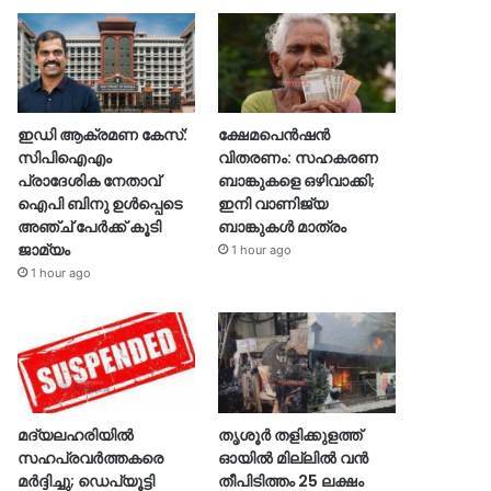
ഇഡി ആക്രമണ കേസ്:
ക്ഷേമപെൻഷൻ
സിപിഐഎം
വിതരണം: സഹകരണ
പ്രാദേശിക നേതാവ്
ബാങ്കുകളെ ഒഴിവാക്കി;
ഐപി ബിനു ഉൾപ്പെടെ
ഇനി വാണിജ്യ
അഞ്ച് പേർക്ക് കൂടി
ബാങ്കുകൾ മാത്രം
ജാമ്യം
1 hour ago
1 hour ago
മദ്യലഹരിയിൽ
തൃശൂര്‍ തളിക്കുളത്ത്
സഹപ്രവർത്തകരെ
ഓയില്‍ മില്ലില്‍ വൻ
മർദ്ദിച്ചു; ഡെപ്യൂട്ടി
തീപിടിത്തം 25 ലക്ഷം