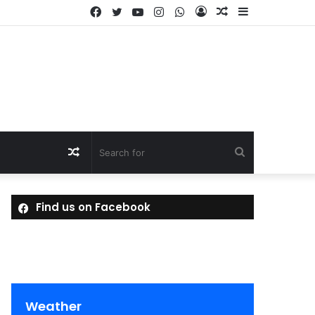
Facebook
Twitter
YouTube
Instagram
WhatsApp
Log
Random
Sidebar
In
Article
Random
Search
Article
for
Find us on Facebook
Weather