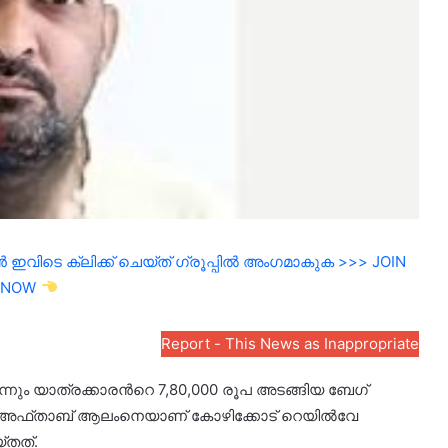
ഇവിടെ ക്ലിക്ക് ചെയ്ത് ഗ്രൂപ്പിൽ അംഗമാകുക >>> JOIN
NOW
Report - This News as Inappropriate
്നും യാത്രക്കാരന്‍റെ 7,80,000 രൂപ അടങ്ങിയ ബേഗ്
ശി അഫ്താബ് ആലംനെയാണ് കോഴിക്കോട് റെയിൽവേ
്തത്.