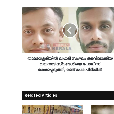
താമരശ്ശേരിയിൽ ലഹരി സംഘം തടവിലാക്കിയ
വയനാട് സ്വദേശിയെ പോലീസ്
രക്ഷപ്പെടുത്തി, രണ്ട് പേർ പിടിയിൽ
Related Articles