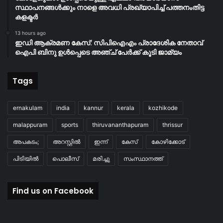
സ്ഥാപനങ്ങൾക്കും നാളെ അവധി പ്രഖ്യാപിച്ച് പത്തനംതിട്ട
കളക്ടർ
13 hours ago
ഇഡി ആക്രമണ കേസ്: സിപിഐഎം പ്രാദേശിക നേതാവ്
ഐപി ബിനു ഉൾപ്പെടെ അഞ്ച് പേർക്ക് കൂടി ജാമ്യം
Tags
ernakulam
india
kannur
kerala
kozhikode
malappuram
sports
thiruvananthapuram
thrissur
അപകടം;
അറസ്റ്റിൽ
ഇന്ന്
കേസ്
കോഴിക്കോട്
പിടിയിൽ
പൊലീസ്
മരിച്ചു
സംസ്ഥാനത്ത്
Find us on Facebook