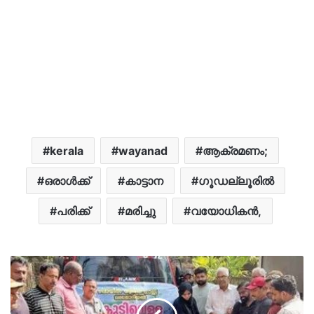
kerala
wayanad
ആക്രമണം;
ഒരാൾക്ക്
കാട്ടാന
ഗൂഡല്ലൂരിൽ
പരിക്ക്
മരിച്ചു
വയോധികൻ,