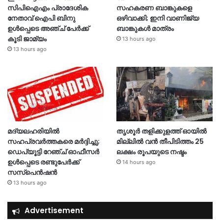
സിപിഐഎം പ്രാദേശിക
സഹകരണ ബാങ്കുകളെ
നേതാവ് ഐപി ബിനു
ഒഴിവാക്കി; ഇനി വാണിജ്യ
ഉൾപ്പെടെ അഞ്ച് പേർക്ക്
ബാങ്കുകൾ മാത്രം
കൂടി ജാമ്യം
13 hours ago
13 hours ago
മദ്യലഹരിയിൽ
തൃശൂര്‍ തളിക്കുളത്ത് ഓയില്‍
സഹപ്രവർത്തകരെ മർദ്ദിച്ചു;
മില്ലില്‍ വൻ തീപിടിത്തം 25
ഡെപ്യൂട്ടി റേഞ്ച് ഓഫീസർ
ലക്ഷം രൂപയുടെ നഷ്ടം
ഉൾപ്പെടെ രണ്ടുപേർക്ക്
14 hours ago
സസ്‌പെൻഷൻ
13 hours ago
Advertisement