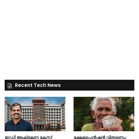
Recent Tech News
ഇഡി ആക്രമണ കേസ്:
ക്ഷേമപെൻഷൻ വിതരണം: