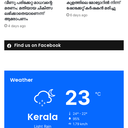
വീണു പരിക്കേറ്റ മാധവന്റെ
കുളത്തിലെ മോട്ടോറിൽ നിന്ന്
മരണം; മതിയായ ചികിത്സ
ഷോക്കേറ്റ് കർഷകൻ മരിച്ചു
ലഭിക്കാതെയാണെന്ന്
6 days ago
ആരോപണം
4 days ago
Find us on Facebook
Weather
23
℃
Kerala
24º - 22º
95%
1.79 km/h
Light Rain