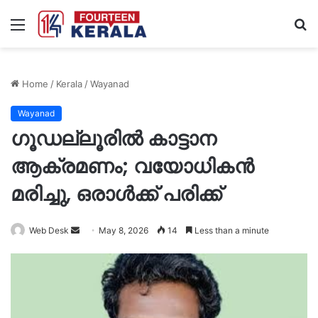
Menu
S
fo
Home
/
Kerala
/
Wayanad
Wayanad
ഗൂഡല്ലൂരിൽ കാട്ടാന
ആക്രമണം; വയോധികൻ
മരിച്ചു, ഒരാൾക്ക് പരിക്ക്
Send
Web Desk
May 8, 2026
14
Less than a minute
an
email