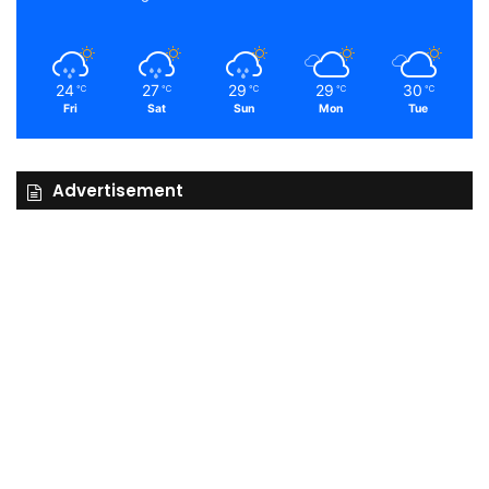
24
27
29
29
30
℃
℃
℃
℃
℃
Fri
Sat
Sun
Mon
Tue
Advertisement