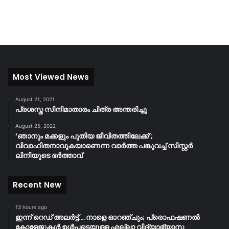
Most Viewed News
August 21, 2021
പ്രശസ്ത സിനിമാതാരം ചിത്ര അന്തരിച്ചു
August 25, 2022
‘ഞാനും മക്കളും പുതിയ ജീവിതത്തിലേക്ക്’;
വിവാഹിതനാവുകയാണെന്ന വാർത്ത പങ്കുവച്ച് സിസ്റ്റർ
ലിനിയുടെ ഭർത്താവ്
Recent New
13 hours ago
ഇന്ന് റെഡ് അലർട്ട്….നാളെ ഓറഞ്ചും; പ്രൊഫഷണൽ
കോളേജുകൾ ഉൾപ്പടെയുള്ള എല്ലാ വിദ്യാഭ്യാസ