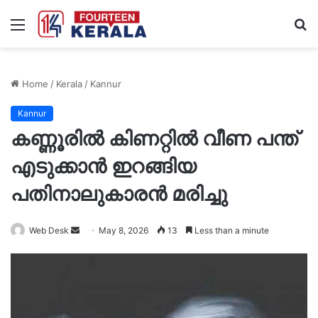
Menu
S
fo
Home
/
Kerala
/
Kannur
Kannur
കണ്ണൂരിൽ കിണറ്റിൽ വീണ പന്ത്
എടുക്കാൻ ഇറങ്ങിയ
പതിനാലുകാരൻ മരിച്ചു
Send
Web Desk
May 8, 2026
13
Less than a minute
an
email