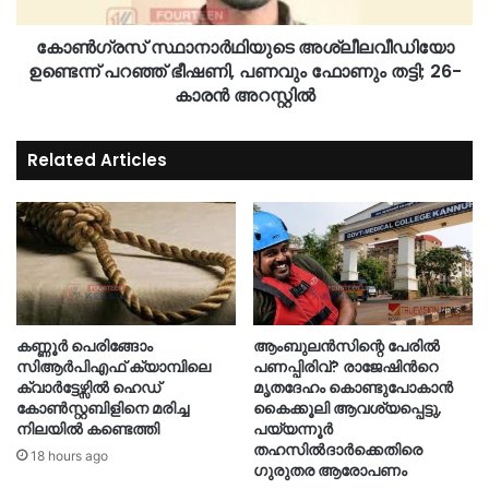
കോൺഗ്രസ് സ്ഥാനാർഥിയുടെ അശ്ലീലവീഡിയോ
ഉണ്ടെന്ന് പറഞ്ഞ് ഭീഷണി, പണവും ഫോണും തട്ടി; 26-
കാരൻ അറസ്റ്റിൽ
Related Articles
കണ്ണൂർ പെരിങ്ങോം
ആംബുലൻസിന്റെ പേരിൽ
സിആർപിഎഫ് ക്യാമ്പിലെ
പണപ്പിരിവ്? രാജേഷിന്‍റെ
ക്വാർട്ടേഴ്സിൽ ഹെഡ്
മൃതദേഹം കൊണ്ടുപോകാൻ
കോൺസ്റ്റബിളിനെ മരിച്ച
കൈക്കൂലി ആവശ്യപ്പെട്ടു,
നിലയിൽ കണ്ടെത്തി
പയ്യന്നൂർ
തഹസിൽദാർക്കെതിരെ
18 hours ago
ഗുരുതര ആരോപണം