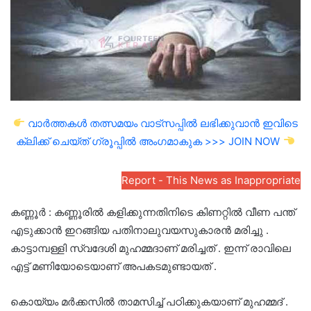
വാർത്തകൾ തത്സമയം വാട്സപ്പിൽ ലഭിക്കുവാൻ ഇവിടെ
ക്ലിക്ക് ചെയ്ത് ഗ്രൂപ്പിൽ അംഗമാകുക >>> JOIN NOW
Report - This News as Inappropriate
കണ്ണൂർ : കണ്ണൂരിൽ കളിക്കുന്നതിനിടെ കിണറ്റിൽ വീണ പന്ത്
എടുക്കാൻ ഇറങ്ങിയ പതിനാലുവയസുകാരൻ മരിച്ചു .
കാട്ടാമ്പള്ളി സ്വദേശി മുഹമ്മദാണ് മരിച്ചത് . ഇന്ന് രാവിലെ
എട്ട് മണിയോടെയാണ് അപകടമുണ്ടായത് .
കൊയ്യം മർക്കസിൽ താമസിച്ച് പഠിക്കുകയാണ് മുഹമ്മദ് .