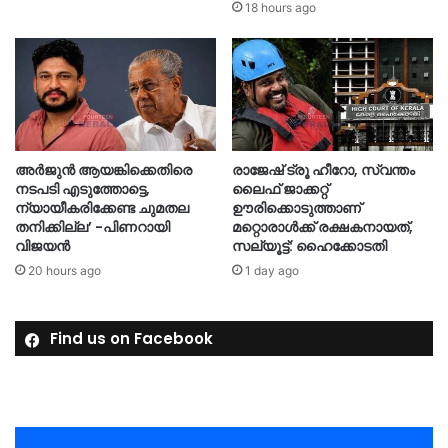
18 hours ago
അർജുൻ ആയങ്കിക്കെതിരെ
രാജേഷ് ട്രൂ ഹീറോ, സ്വന്തം
നടപടി എടുത്തോട്ടെ,
ലൈഫ് ജാക്കറ്റ്
ന്യായീകരിക്കേണ്ട ചുമതല
ഊരിക്കൊടുത്താണ്
തനിക്കില്ല’ -പിണറായി
മറ്റൊരാള്‍ക്ക് രക്ഷകനായത്,
വിജയൻ
സല്യൂട്ട്: ഹൈക്കോടതി
20 hours ago
1 day ago
Find us on Facebook