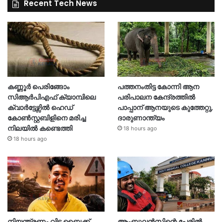
Recent Tech News
കണ്ണൂർ പെരിങ്ങോം
പത്തനംതിട്ട കോന്നി ആന
സിആർപിഎഫ് ക്യാമ്പിലെ
പരിപാലന കേന്ദ്രത്തിൽ
ക്വാർട്ടേഴ്സിൽ ഹെഡ്
പാപ്പാന് ആനയുടെ കുത്തേറ്റു,
കോൺസ്റ്റബിളിനെ മരിച്ച
ദാരുണാന്ത്യം
നിലയിൽ കണ്ടെത്തി
18 hours ago
18 hours ago
നിയന്ത്രണം വിട്ട ബൈക്ക്
ആംബുലൻസിന്റെ പേരിൽ