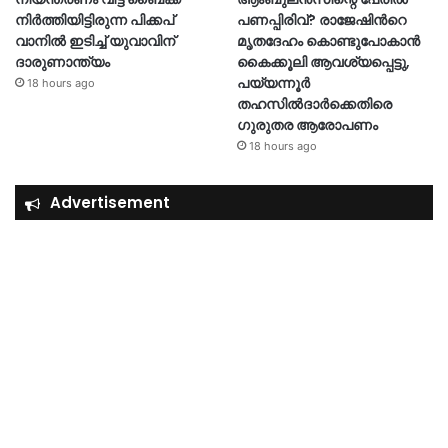
നിർത്തിയിട്ടിരുന്ന പിക്കപ്
പണപ്പിരിവ്? രാജേഷിന്‍റെ
വാനിൽ ഇടിച്ച് യുവാവിന്
മൃതദേഹം കൊണ്ടുപോകാൻ
ദാരുണാന്ത്യം
കൈക്കൂലി ആവശ്യപ്പെട്ടു,
പയ്യന്നൂർ
18 hours ago
തഹസിൽദാർക്കെതിരെ
ഗുരുതര ആരോപണം
18 hours ago
Advertisement