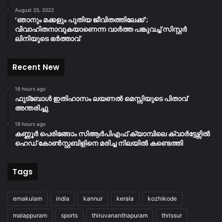
August 25, 2022
‘ഞാനും മക്കളും പുതിയ ജീവിതത്തിലേക്ക്’;
വിവാഹിതനാവുകയാണെന്ന വാർത്ത പങ്കുവച്ച് സിസ്റ്റർ
ലിനിയുടെ ഭർത്താവ്
Recent New
16 hours ago
ഫുട്ബോൾ ഇതിഹാസം ലയണൽ മെസ്സിയുടെ പിതാവ്
അന്തരിച്ചു
18 hours ago
കണ്ണൂർ പെരിങ്ങോം സിആർപിഎഫ് ക്യാമ്പിലെ ക്വാർട്ടേഴ്സിൽ
ഹെഡ് കോൺസ്റ്റബിളിനെ മരിച്ച നിലയിൽ കണ്ടെത്തി
Tags
ernakulam
india
kannur
kerala
kozhikode
malappuram
sports
thiruvananthapuram
thrissur