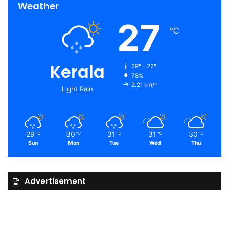
Weather
27
℃
Kerala
29º - 22º
78%
2.21 km/h
Light Rain
29
30
31
31
30
℃
℃
℃
℃
℃
Sun
Mon
Tue
Wed
Thu
Advertisement