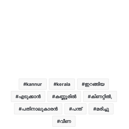
kannur
kerala
ഇറങ്ങിയ
എടുക്കാന്‍
കണ്ണൂരില്‍
കിണറ്റിൽ,
പതിനാലുകാരൻ
പന്ത്
മരിച്ചു
വീണ