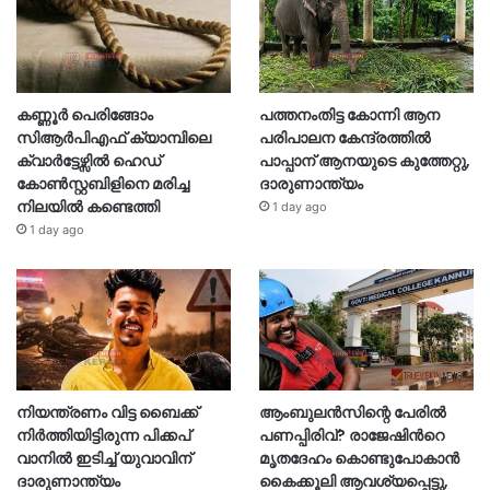
കണ്ണൂർ പെരിങ്ങോം
പത്തനംതിട്ട കോന്നി ആന
സിആർപിഎഫ് ക്യാമ്പിലെ
പരിപാലന കേന്ദ്രത്തിൽ
ക്വാർട്ടേഴ്സിൽ ഹെഡ്
പാപ്പാന് ആനയുടെ കുത്തേറ്റു,
കോൺസ്റ്റബിളിനെ മരിച്ച
ദാരുണാന്ത്യം
നിലയിൽ കണ്ടെത്തി
1 day ago
1 day ago
നിയന്ത്രണം വിട്ട ബൈക്ക്
ആംബുലൻസിന്റെ പേരിൽ
നിർത്തിയിട്ടിരുന്ന പിക്കപ്
പണപ്പിരിവ്? രാജേഷിന്‍റെ
വാനിൽ ഇടിച്ച് യുവാവിന്
മൃതദേഹം കൊണ്ടുപോകാൻ
ദാരുണാന്ത്യം
കൈക്കൂലി ആവശ്യപ്പെട്ടു,