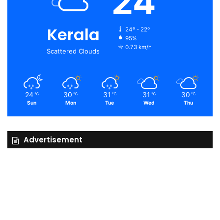
24
Kerala
24º - 22º
95%
0.73 km/h
Scattered Clouds
24
30
31
31
30
℃
℃
℃
℃
℃
Sun
Mon
Tue
Wed
Thu
Advertisement