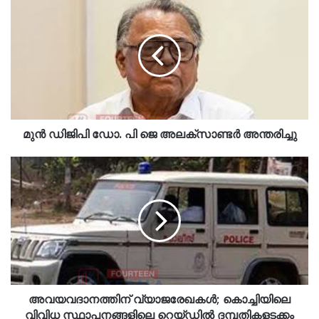
മുന്‍ ഡിജിപി ഡോ. പി ജെ അലക്സാണ്ടര്‍ അന്തരിച്ചു
അവയവദാനത്തിന് വ്യാജരേഖകൾ; കൊച്ചിയിലെ
വിവിധ സ്ഥാപനങ്ങളിലെ റെയ്ഡിൽ ദമ്പതികളടക്കം