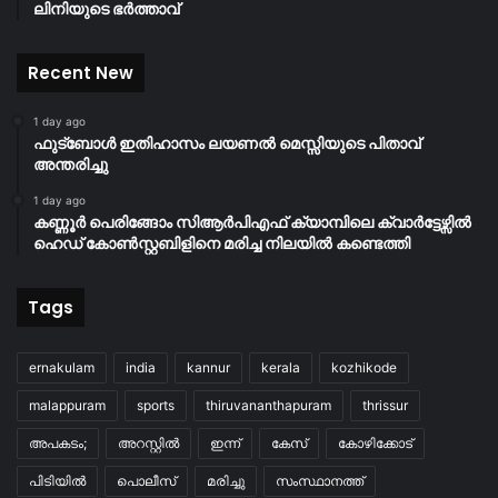
ലിനിയുടെ ഭർത്താവ്
Recent New
1 day ago
ഫുട്ബോൾ ഇതിഹാസം ലയണൽ മെസ്സിയുടെ പിതാവ്
അന്തരിച്ചു
1 day ago
കണ്ണൂർ പെരിങ്ങോം സിആർപിഎഫ് ക്യാമ്പിലെ ക്വാർട്ടേഴ്സിൽ
ഹെഡ് കോൺസ്റ്റബിളിനെ മരിച്ച നിലയിൽ കണ്ടെത്തി
Tags
ernakulam
india
kannur
kerala
kozhikode
malappuram
sports
thiruvananthapuram
thrissur
അപകടം;
അറസ്റ്റിൽ
ഇന്ന്
കേസ്
കോഴിക്കോട്
പിടിയിൽ
പൊലീസ്
മരിച്ചു
സംസ്ഥാനത്ത്