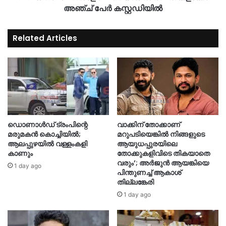
അഞ്ച് പേർ കസ്റ്റഡിയിൽ
Related Articles
ഡൊണാൾഡ് ട്രംപിന്റെ
വാക്കിന് തോക്കാണ്
മരുമകൻ കൊച്ചിയിൽ;
മറുപടിയെങ്കില്‍ നിങ്ങളുടെ
ആലപ്പുഴയിൽ വള്ളംകളി
ആയുധപ്പുരയിലെ
കാണും
തോക്കുകളിവിടെ തികയാതെ
വരും’; അര്‍ജുന്‍ ആയങ്കിയെ
1 day ago
പിന്തുണച്ച് ആകാശ്
തില്ലങ്കേരി
1 day ago