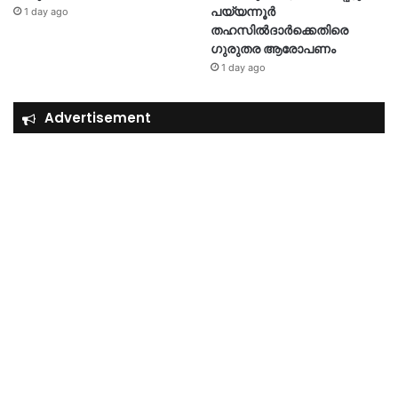
പയ്യന്നൂർ
1 day ago
തഹസിൽദാർക്കെതിരെ
ഗുരുതര ആരോപണം
1 day ago
Advertisement