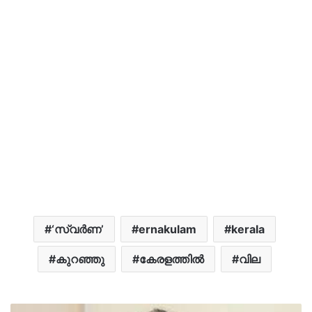
‘സ്വർണ’
ernakulam
kerala
കുറഞ്ഞു
കേരളത്തിൽ
വില