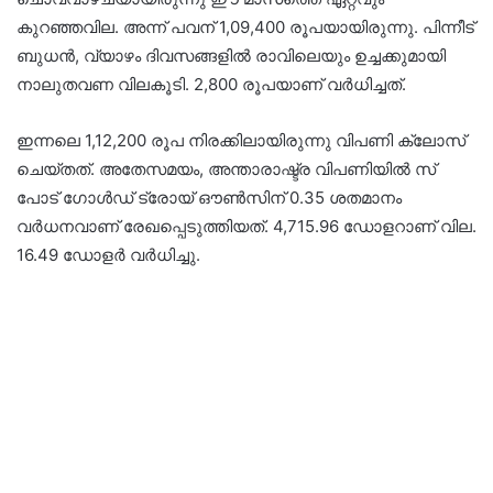
കുറഞ്ഞവില. അന്ന് പവന് 1,09,400 രൂപയായിരുന്നു. പിന്നീട്
ബുധൻ, വ്യാഴം ദിവസങ്ങളിൽ രാവിലെയും ഉച്ചക്കുമായി
നാലുതവണ വിലകൂടി. 2,800 രൂപയാണ് വർധിച്ചത്.
ഇന്നലെ 1,12,200 രൂപ നിരക്കിലായിരുന്നു വിപണി ക്ലോസ്
ചെയ്തത്. അതേസമയം, അന്താരാഷ്ട്ര വിപണിയിൽ സ്​
പോട് ഗോൾഡ് ട്രോയ് ഔൺസിന് 0.35 ശതമാനം
വർധനവാണ് രേഖപ്പെടുത്തിയത്. 4,715.96 ഡോളറാണ് വില.
16.49 ഡോളർ വർധിച്ചു.