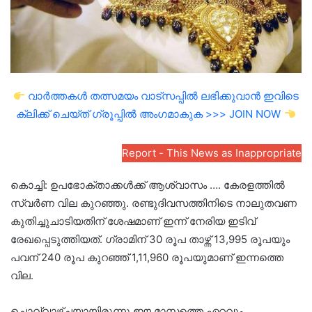
വാർത്തകൾ തത്സമയം വാട്സപ്പിൽ ലഭിക്കുവാൻ ഇവിടെ
ക്ലിക്ക് ചെയ്ത് ഗ്രൂപ്പിൽ അംഗമാകുക >>> JOIN NOW
Report - This News as Inappropriate
കൊച്ചി: ഉപഭോക്താക്കൾക്ക് ആശ്വാസം …. കേരളത്തിൽ
സ്വർണ വില കുറഞ്ഞു. രണ്ടുദിവസത്തിനിടെ നാലുതവണ
കുതിച്ചുചാടിയതിന് ശേഷമാണ് ഇന്ന് നേരിയ ഇടിവ്
രേഖപ്പെടുത്തിയത്. ഗ്രാമിന് 30 രൂപ താഴ്ന്ന് 13,995 രൂപയും
പവന് 240 രൂപ കുറഞ്ഞ് 1,11,960 രൂപയുമാണ് ഇന്നത്തെ
വില.
ചൊവ്വാഴ്ചയായിരുന്നു ഈ മാസത്തെ ഏറ്റവും