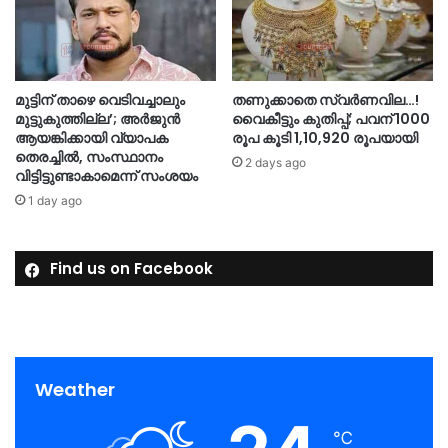
മുട്ടിന് താഴെ വെടിവച്ചാലും
തണുക്കാതെ സ്വർണവില…!
മുട്ടുകുത്തില്ല’; അർജുൻ
വൈകീട്ടും കുതിപ്പ്; പവന് 1000
ആയങ്കിക്കായി വ്യാപക
രൂപ കൂടി 1,10,920 രൂപയായി
തെരച്ചിൽ, സംസ്ഥാനം
2 days ago
വിട്ടിട്ടുണ്ടാകാമെന്ന് സംശയം
1 day ago
Find us on Facebook
Weather
℃