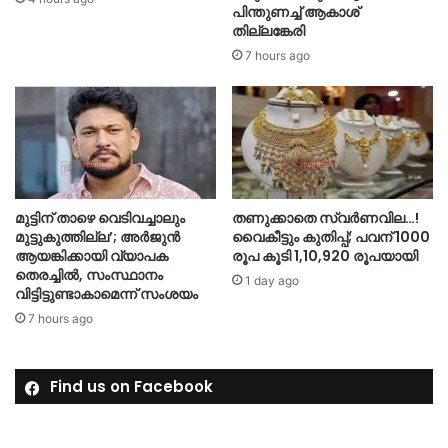
പിന്തുണച്ച് ആകാശ്
തില്ലങ്കേരി
7 hours ago
മുട്ടിന് താഴെ വെടിവച്ചാലും
തണുക്കാതെ സ്വർണവില…!
മുട്ടുകുത്തില്ല’; അർജുൻ
വൈകീട്ടും കുതിപ്പ്; പവന് 1000
ആയങ്കിക്കായി വ്യാപക
രൂപ കൂടി 1,10,920 രൂപയായി
തെരച്ചിൽ, സംസ്ഥാനം
1 day ago
വിട്ടിട്ടുണ്ടാകാമെന്ന് സംശയം
7 hours ago
Find us on Facebook