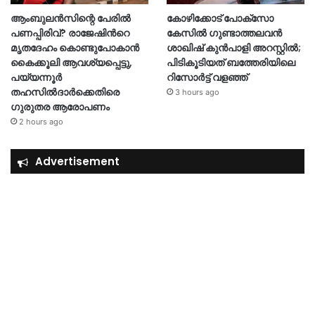
ആംബുലൻസിന്റെ പേരിൽ
കോഴിക്കോട് പോക്സോ
പണപ്പിരിവ്? രാജേഷിന്‍റെ
കേസിൽ ഗുണ്ടാത്തലവൻ
മൃതദേഹം കൊണ്ടുപോകാൻ
ശാഖിഷ് കുൻപാളി അറസ്റ്റിൽ;
കൈക്കൂലി ആവശ്യപ്പെട്ടു,
പിടികൂടിയത് ബത്തേരിയിലെ
പയ്യന്നൂർ
റിസോർട്ട് വളഞ്ഞ്
തഹസിൽദാർക്കെതിരെ
3 hours ago
ഗുരുതര ആരോപണം
2 hours ago
Advertisement