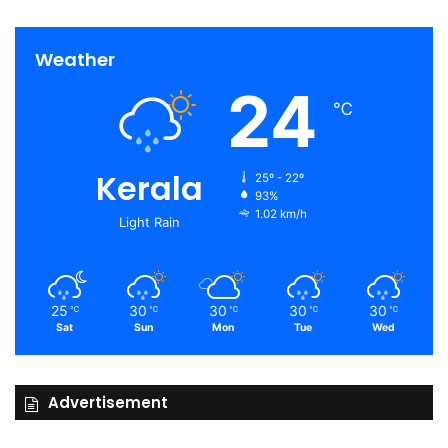
Weather
24
℃
Kerala
25º - 22º
93%
1.02 km/h
Light Rain
25
30
30
30
30
℃
℃
℃
℃
℃
Sat
Sun
Mon
Tue
Wed
Advertisement