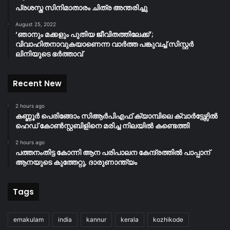
പ്രശസ്ത സിനിമാതാരം ചിത്ര അന്തരിച്ചു
August 25, 2022
‘ഞാനും മക്കളും പുതിയ ജീവിതത്തിലേക്ക്’;
വിവാഹിതനാവുകയാണെന്ന വാർത്ത പങ്കുവച്ച് സിസ്റ്റർ
ലിനിയുടെ ഭർത്താവ്
Recent New
2 hours ago
കണ്ണൂർ പെരിങ്ങോം സിആർപിഎഫ് ക്യാമ്പിലെ ക്വാർട്ടേഴ്സിൽ
ഹെഡ് കോൺസ്റ്റബിളിനെ മരിച്ച നിലയിൽ കണ്ടെത്തി
2 hours ago
പത്തനംതിട്ട കോന്നി ആന പരിപാലന കേന്ദ്രത്തിൽ പാപ്പാന്
ആനയുടെ കുത്തേറ്റു, ദാരുണാന്ത്യം
Tags
ernakulam
india
kannur
kerala
kozhikode