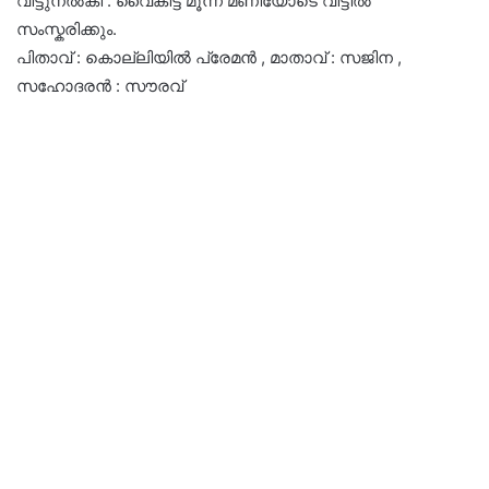
വിട്ടുനൽകി . വൈകീട്ട് മൂന്ന് മണിയോടെ വീട്ടിൽ
സംസ്കരിക്കും.
പിതാവ് : കൊല്ലിയിൽ പ്രേമൻ , മാതാവ് : സജിന ,
സഹോദരൻ : സൗരവ്