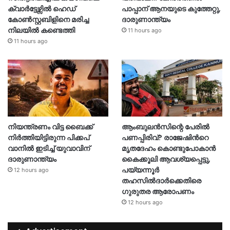
ക്വാർട്ടേഴ്സിൽ ഹെഡ്
പാപ്പാന് ആനയുടെ കുത്തേറ്റു,
കോൺസ്റ്റബിളിനെ മരിച്ച
ദാരുണാന്ത്യം
നിലയിൽ കണ്ടെത്തി
11 hours ago
11 hours ago
നിയന്ത്രണം വിട്ട ബൈക്ക്
ആംബുലൻസിന്റെ പേരിൽ
നിർത്തിയിട്ടിരുന്ന പിക്കപ്
പണപ്പിരിവ്? രാജേഷിന്‍റെ
വാനിൽ ഇടിച്ച് യുവാവിന്
മൃതദേഹം കൊണ്ടുപോകാൻ
ദാരുണാന്ത്യം
കൈക്കൂലി ആവശ്യപ്പെട്ടു,
പയ്യന്നൂർ
12 hours ago
തഹസിൽദാർക്കെതിരെ
ഗുരുതര ആരോപണം
12 hours ago