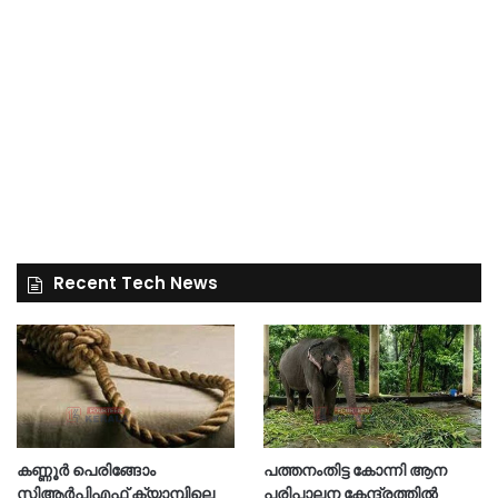
Recent Tech News
കണ്ണൂർ പെരിങ്ങോം
പത്തനംതിട്ട കോന്നി ആന
സിആർപിഎഫ് ക്യാമ്പിലെ
പരിപാലന കേന്ദ്രത്തിൽ