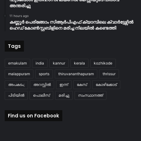
അന്തരിച്ചു
11 hours ago
കണ്ണൂർ പെരിങ്ങോം സിആർപിഎഫ് ക്യാമ്പിലെ ക്വാർട്ടേഴ്സിൽ
ഹെഡ് കോൺസ്റ്റബിളിനെ മരിച്ച നിലയിൽ കണ്ടെത്തി
Tags
ernakulam
india
kannur
kerala
kozhikode
malappuram
sports
thiruvananthapuram
thrissur
അപകടം;
അറസ്റ്റിൽ
ഇന്ന്
കേസ്
കോഴിക്കോട്
പിടിയിൽ
പൊലീസ്
മരിച്ചു
സംസ്ഥാനത്ത്
Find us on Facebook