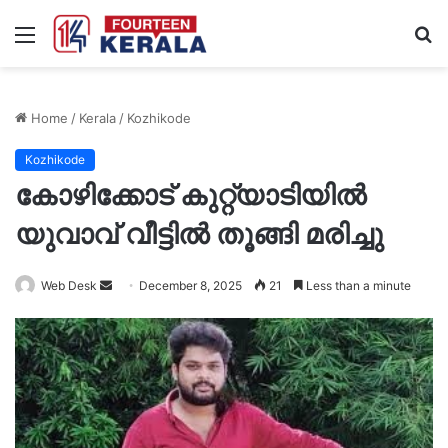
Menu
S
fo
Home
/
Kerala
/
Kozhikode
Kozhikode
കോഴിക്കോട് കുറ്റ്യാടിയിൽ
യുവാവ് വീട്ടിൽ തൂങ്ങി മരിച്ചു
Send
Web Desk
December 8, 2025
21
Less than a minute
an
email