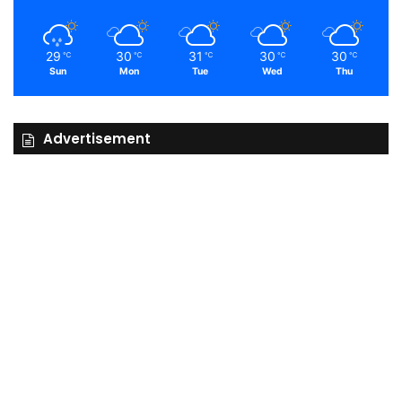
29
30
31
30
30
℃
℃
℃
℃
℃
Sun
Mon
Tue
Wed
Thu
Advertisement