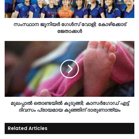
സംസ്ഥാന ജൂനിയർ ഗേൾസ് വോളി; കോഴിക്കോട്
ജേതാക്കൾ
മുലപ്പാൽ തൊണ്ടയിൽ കുടുങ്ങി; കാസർഗോഡ് എട്ട്
ദിവസം പ്രായമായ കുഞ്ഞിന് ദാരുണാന്ത്യം
Related Articles