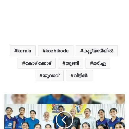
kerala
kozhikode
കുറ്റ്യാടിയിൽ
കോഴിക്കോട്
തൂങ്ങി
മരിച്ചു
യുവാവ്
വീട്ടിൽ: