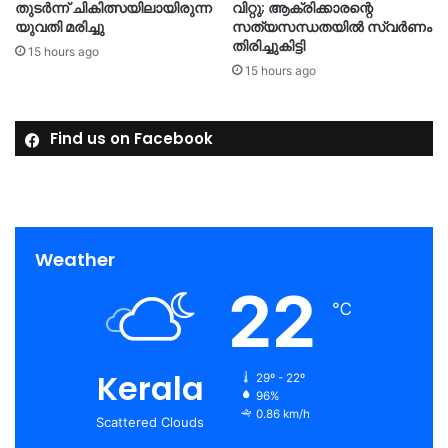
തുടർന്ന് ചികിത്സയിലായിരുന്ന
വിറ്റു; ആക്രിക്കാരന്റെ
യുവതി മരിച്ചു
സത്യസന്ധതയിൽ സ്വർണം
തിരിച്ചുകിട്ടി
15 hours ago
15 hours ago
Find us on Facebook
Weather
22
℃
Kerala
29º - 22º
96%
0.86 km/h
Scattered Clouds