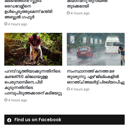
കണ്ടെത്താൻ സ്കൂബ
ക്യാമ്പിനു തുമ്പയില്‍
ഡൈവേഴ്സിനെ
തുടക്കമായി
ഉൾപ്പെടുത്തുമെന്ന് മന്ത്രി
4 hours ago
അബ്ദുൽ ഗഫൂർ
4 hours ago
പറമ്പ് വൃത്തിയാക്കുന്നതിനിടെ
സംസ്ഥാനത്ത് കനത്ത മഴ
കണ്ടത് 60 കിലോയുള്ള
തുടരുന്നു; ഏഴ് ജില്ലകളിൽ
പെരുമ്പാമ്പിനെ,പിടി
ഓറഞ്ച് അലർട്ട് പ്രഖ്യാപിച്ചു
കൂടുന്നതിനിടെ
4 hours ago
പാമ്പുപിടുത്തക്കാരന് കടിയേറ്റു
4 hours ago
Find us on Facebook