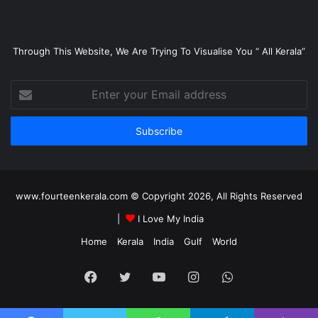
Through This Website, We Are Trying To Visualise You “ All Kerala”
Enter
your
Email
address
www.fourteenkerala.com © Copyright 2026, All Rights Reserved
|
I Love My India
Home
Kerala
India
Gulf
World
Facebook
Twitter
YouTube
Instagram
WhatsApp