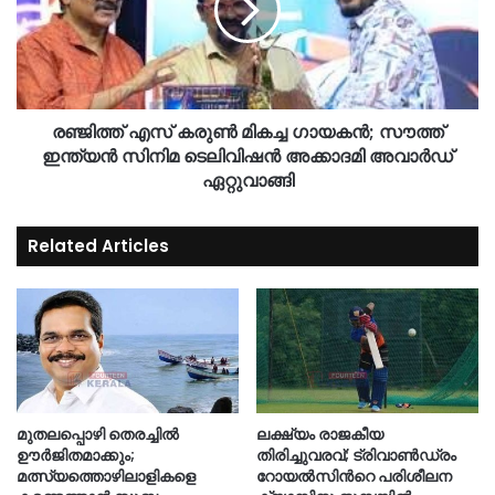
രഞ്ജിത്ത് എസ് കരുൺ മികച്ച ഗായകൻ; സൗത്ത്
ഇന്ത്യൻ സിനിമ ടെലിവിഷൻ അക്കാദമി അവാർഡ്
ഏറ്റുവാങ്ങി
Related Articles
മുതലപ്പൊഴി തെരച്ചിൽ
ലക്ഷ്യം രാജകീയ
ഊർജിതമാക്കും;
തിരിച്ചുവരവ്; ട്രിവാൺഡ്രം
മത്സ്യത്തൊഴിലാളികളെ
റോയൽസിന്‍റെ പരിശീലന