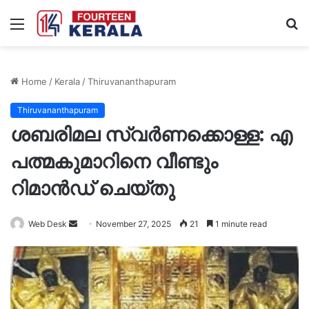
Menu
S
fo
Home
/
Kerala
/
Thiruvananthapuram
Thiruvananthapuram
ശബരിമല സ്വർണക്കൊള്ള: എ
പത്മകുമാറിനെ വീണ്ടും
റിമാൻഡ് ചെയ്തു
Send
Web Desk
November 27, 2025
21
1 minute read
an
email