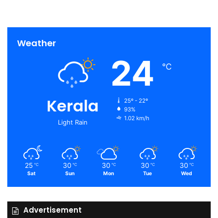
Weather
24
℃
Kerala
25º - 22º
93%
1.02 km/h
Light Rain
25
30
30
30
30
℃
℃
℃
℃
℃
Sat
Sun
Mon
Tue
Wed
Advertisement