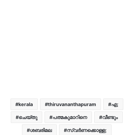
kerala
thiruvananthapuram
എ;
ചെയ്തു
പത്മകുമാറിനെ
വീണ്ടും
ശബരിമല
സ്വർണക്കൊള്ള;