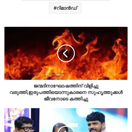
റിമാൻഡ്
ജന്മദിനാഘോഷത്തിന് വിളിച്ചു
വരുത്തി,ഇരുപത്തിയൊന്നുകാരനെ സുഹൃത്തുക്കൾ
ജീവനോടെ കത്തിച്ചു