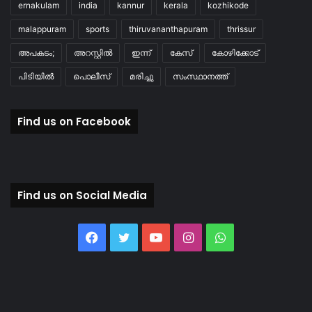
ernakulam
india
kannur
kerala
kozhikode
malappuram
sports
thiruvananthapuram
thrissur
അപകടം;
അറസ്റ്റിൽ
ഇന്ന്
കേസ്
കോഴിക്കോട്
പിടിയിൽ
പൊലീസ്
മരിച്ചു
സംസ്ഥാനത്ത്
Find us on Facebook
Find us on Social Media
Facebook
Twitter
YouTube
Instagram
WhatsApp