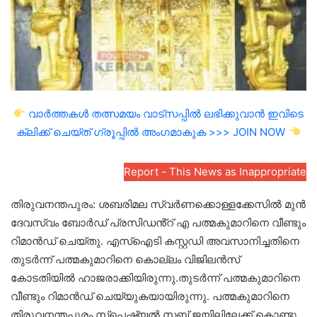
വാർത്തകൾ തത്സമയം വാട്സപ്പിൽ ലഭിക്കുവാൻ ഇവിടെ
ക്ലിക്ക് ചെയ്ത് ഗ്രൂപ്പിൽ അംഗമാകുക >>> JOIN NOW
Report - This News as Inappropriate
തിരുവനന്തപുരം: ശബരിമല സ്വർണക്കൊള്ളക്കേസിൽ മുൻ
ദേവസ്വം ബോർഡ് പ്രസിഡൻ്റ് എ പത്മകുമാറിനെ വീണ്ടും
റിമാൻഡ് ചെയ്തു. എസ്ഐടി കസ്റ്റഡി അവസാനിച്ചതിനെ
തുടർന്ന് പത്മകുമാറിനെ കൊല്ലം വിജിലൻസ്
കോടതിയിൽ ഹാജരാക്കിയിരുന്നു.തുടർന്ന് പത്മകുമാറിനെ
വീണ്ടും റിമാൻഡ് ചെയ്യുകയായിരുന്നു. പത്മകുമാറിനെ
തിരുവനന്തപുരം സ്പെഷ്യൽ സബ് ജയിലിലേക്ക് കൊണ്ടു