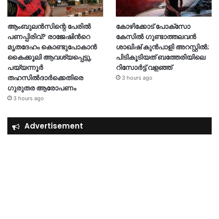
ആംബുലൻസിന്റെ പേരിൽ
കോഴിക്കോട് പോക്സോ
പണപ്പിരിവ്? രാജേഷിന്‍റെ
കേസിൽ ഗുണ്ടാത്തലവൻ
മൃതദേഹം കൊണ്ടുപോകാൻ
ശാഖിഷ് കുൻപാളി അറസ്റ്റിൽ;
കൈക്കൂലി ആവശ്യപ്പെട്ടു,
പിടികൂടിയത് ബത്തേരിയിലെ
പയ്യന്നൂർ
റിസോർട്ട് വളഞ്ഞ്
തഹസിൽദാർക്കെതിരെ
3 hours ago
ഗുരുതര ആരോപണം
3 hours ago
Advertisement