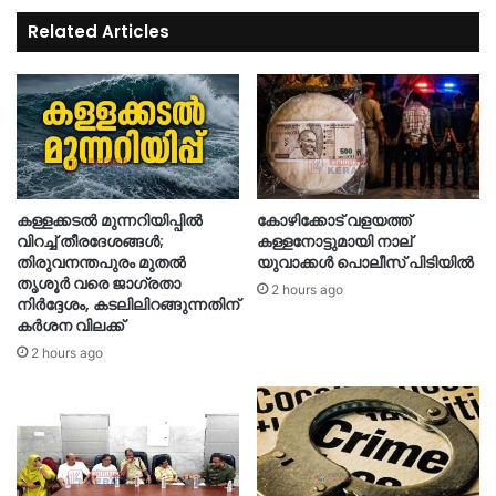
Related Articles
കള്ളക്കടൽ മുന്നറിയിപ്പിൽ
കോഴിക്കോട് വളയത്ത്
വിറച്ച് തീരദേശങ്ങൾ;
കള്ളനോട്ടുമായി നാല്
തിരുവനന്തപുരം മുതൽ
യുവാക്കൾ പൊലീസ് പിടിയിൽ
തൃശൂർ വരെ ജാഗ്രതാ
2 hours ago
നിർദ്ദേശം, കടലിലിറങ്ങുന്നതിന്
കര്‍ശന വിലക്ക്
2 hours ago