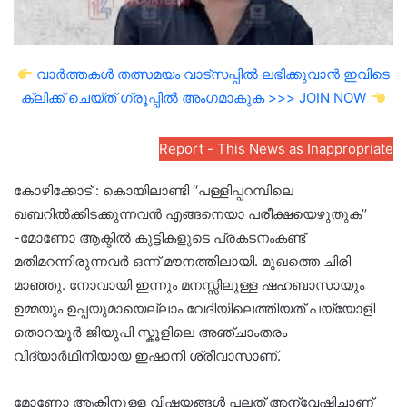
വാർത്തകൾ തത്സമയം വാട്സപ്പിൽ ലഭിക്കുവാൻ ഇവിടെ
ക്ലിക്ക് ചെയ്ത് ഗ്രൂപ്പിൽ അംഗമാകുക >>> JOIN NOW
Report - This News as Inappropriate
കോഴിക്കോട് : കൊയിലാണ്ടി ‘‘പള്ളിപ്പറമ്പിലെ
ഖബറിൽക്കിടക്കുന്നവൻ എങ്ങനെയാ പരീക്ഷയെഴുതുക’’
-മോണോ ആക്ടിൽ കുട്ടികളുടെ പ്രകടനംകണ്ട്
മതിമറന്നിരുന്നവർ ഒന്ന് മൗനത്തിലായി. മുഖത്തെ ചിരി
മാഞ്ഞു. നോവായി ഇന്നും മനസ്സിലുള്ള ഷഹബാസായും
ഉമ്മയും ഉപ്പയുമായെല്ലാം വേദിയിലെത്തിയത് പയ്യോളി
തൊറയൂർ ജിയുപി സ്കൂളിലെ അഞ്ചാംതരം
വിദ്യാർഥിനിയായ ഇഷാനി ശ്രീവാസാണ്.
മോണോ ആക്ടിനുള്ള വിഷയങ്ങൾ പലത് അന്വേഷിച്ചാണ്