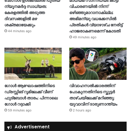
ബംഗാൾ ഉൾക്കടലിൽ പുതിയ
മാധ്യമ സാന്നിധ്യം കാട്ടി
ന്യൂനമർദ്ദ സാധ്യത;
വിചാരണയിൽ നിന്ന്
കേരളത്തിൽ അടുത്ത
ഒഴിഞ്ഞുമാറാനാകില്ല;
ദിവസങ്ങളിൽ മഴ
അഭിമന്യു വധക്കേസിൽ
ശക്തമായേക്കും
പ്രതികൾ വ്യാഴാഴ്ച നേരിട്ട്
ഹാജരാകണമെന്ന് കോടതി
44 minutes ago
49 minutes ago
ഗോൾ ആഘോഷത്തിനിടെ
വിവാഹസൽക്കാരത്തിന്
ഡ്രസ്സിങ് റൂമിലേക്ക് വീണ്
പോകുന്നതിനിടെ സ്കൂട്ടർ
ഫുട്ബോൾ താരം; പിന്നാലെ
താഴ്ചയിലേക്ക് മറിഞ്ഞു;
ഗോൾ റദ്ദാക്കി
യുവാവിന് ദാരുണാന്ത്യം
59 minutes ago
2 hours ago
Advertisement