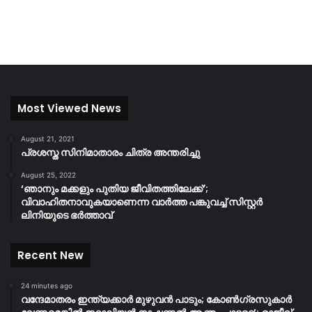
Most Viewed News
August 21, 2021
പ്രശസ്ത സിനിമാതാരം ചിത്ര അന്തരിച്ചു
August 25, 2022
‘ഞാനും മക്കളും പുതിയ ജീവിതത്തിലേക്ക്’;
വിവാഹിതനാവുകയാണെന്ന വാർത്ത പങ്കുവച്ച് സിസ്റ്റർ
ലിനിയുടെ ഭർത്താവ്
Recent New
24 minutes ago
വന്ദേമാതരം ഇന്ത്യക്കാർ മുഴുവൻ പാടും; കോൺഗ്രസുകാർ