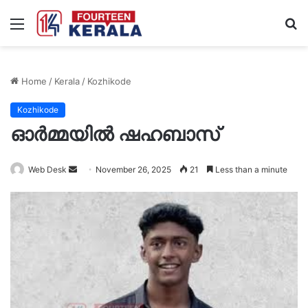
Menu
S
fo
Home
/
Kerala
/
Kozhikode
Kozhikode
ഓർമ്മയിൽ ഷഹബാസ്
Send
Web Desk
November 26, 2025
21
Less than a minute
an
email