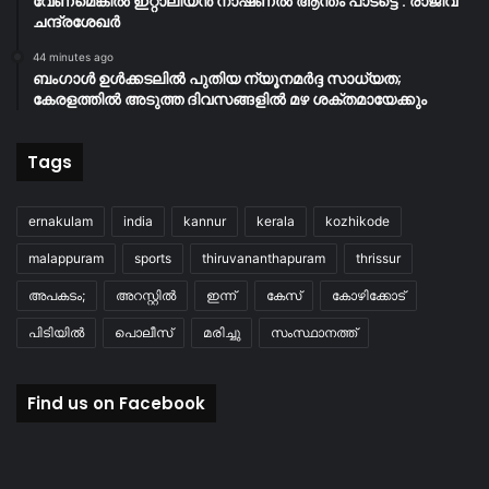
വേണമെങ്കിൽ ഇറ്റാലിയൻ നാഷണൽ ആന്തം പാടട്ടെ’: രാജീവ്
ചന്ദ്രശേഖർ
44 minutes ago
ബംഗാൾ ഉൾക്കടലിൽ പുതിയ ന്യൂനമർദ്ദ സാധ്യത;
കേരളത്തിൽ അടുത്ത ദിവസങ്ങളിൽ മഴ ശക്തമായേക്കും
Tags
ernakulam
india
kannur
kerala
kozhikode
malappuram
sports
thiruvananthapuram
thrissur
അപകടം;
അറസ്റ്റിൽ
ഇന്ന്
കേസ്
കോഴിക്കോട്
പിടിയിൽ
പൊലീസ്
മരിച്ചു
സംസ്ഥാനത്ത്
Find us on Facebook