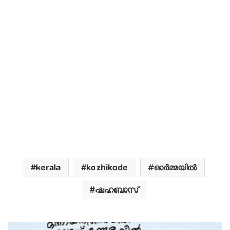
kerala
kozhikode
ഓർമ്മയിൽ
ഷഹബാസ്