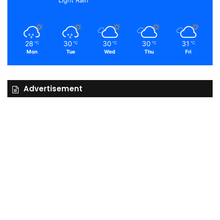
28
30
30
30
31
℃
℃
℃
℃
℃
Mon
Tue
Wed
Thu
Fri
Advertisement