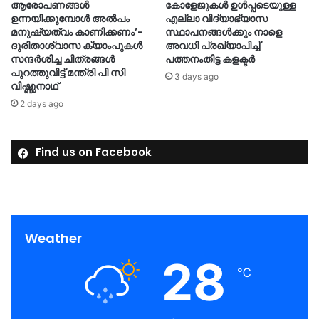
ആരോപണങ്ങൾ
കോളേജുകൾ ഉൾപ്പടെയുള്ള
ഉന്നയിക്കുമ്പോൾ അൽപം
എല്ലാ വിദ്യാഭ്യാസ
മനുഷ്യത്വം കാണിക്കണം’-
സ്ഥാപനങ്ങൾക്കും നാളെ
ദുരിതാശ്വാസ ക്യാംപുകള്‍
അവധി പ്രഖ്യാപിച്ച്
സന്ദര്‍ശിച്ച ചിത്രങ്ങള്‍
പത്തനംതിട്ട കളക്ടർ
പുറത്തുവിട്ട് മന്ത്രി പി സി
3 days ago
വിഷ്ണുനാഥ്
2 days ago
Find us on Facebook
Weather
28
℃