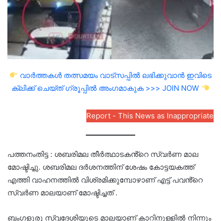
വാർത്തകൾ തത്സമയം വാട്സപ്പിൽ ലഭിക്കുവാൻ ഇവിടെ
ക്ലിക്ക് ചെയ്ത് ഗ്രൂപ്പിൽ അംഗമാകുക >>> JOIN NOW
Report - This News as Inappropriate
പത്തനംതിട്ട : ശബരിമല തീർത്ഥാടകൻ്റെ സ്വര്‍ണ മാല
മോഷ്ടിച്ചു. ശബരിമല ദർശനത്തിന് ശേഷം കോട്ടയകത്ത്
എത്തി വാഹനത്തിൽ വിശ്രമിക്കുമ്പോഴാണ് എട്ട് പവൻ്റെ
സ്വര്‍ണ മാലയാണ് മോഷ്ടിച്ചത് .
ബംഗളൂരു സ്വദേശിയുടെ മാലയാണ് കാറിനുള്ളിൽ നിന്നും