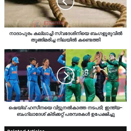
നാദാപുരം കല്ലാച്ചി സ്വദേശിനിയെ ബംഗളൂരുവിൽ
തൂങ്ങിമരിച്ച നിലയിൽ കണ്ടെത്തി
ഷെയ്ഖ് ഹസീനയെ വിട്ടുനൽകാത്ത നടപടി; ഇന്ത്യ-
ബംഗ്ലാദേശ് ക്രിക്കറ്റ് പരമ്പരകൾ ഉപേക്ഷിച്ചു