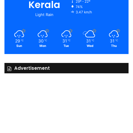
Kerala
29º - 22º
74%
3.47 km/h
Light Rain
29
30
31
31
31
℃
℃
℃
℃
℃
Sun
Mon
Tue
Wed
Thu
Advertisement