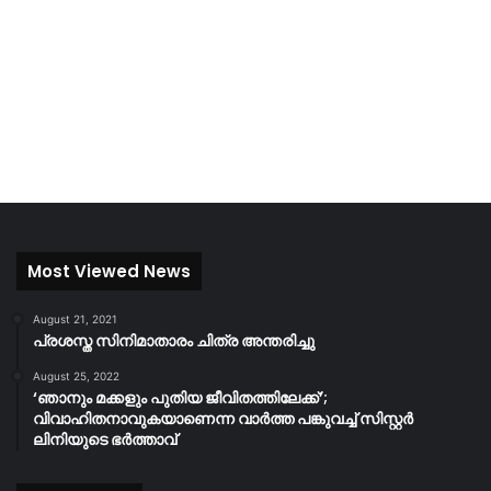
Most Viewed News
August 21, 2021
പ്രശസ്ത സിനിമാതാരം ചിത്ര അന്തരിച്ചു
August 25, 2022
‘ഞാനും മക്കളും പുതിയ ജീവിതത്തിലേക്ക്’;
വിവാഹിതനാവുകയാണെന്ന വാർത്ത പങ്കുവച്ച് സിസ്റ്റർ
ലിനിയുടെ ഭർത്താവ്