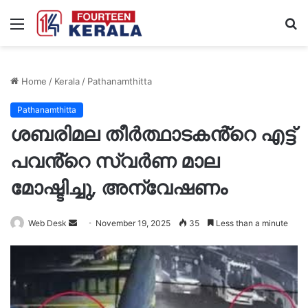
Menu
S
fo
Home
/
Kerala
/
Pathanamthitta
Pathanamthitta
ശബരിമല തീർത്ഥാടകൻ്റെ എട്ട്
പവൻ്റെ സ്വര്‍ണ മാല
മോഷ്ടിച്ചു, അന്വേഷണം
Send
Web Desk
November 19, 2025
35
Less than a minute
an
email