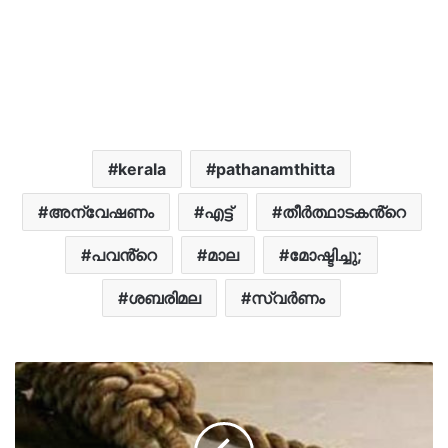
kerala
pathanamthitta
അന്വേഷണം
എട്ട്
തീർത്ഥാടകൻ്റെ
പവൻ്റെ
മാല
മോഷ്ടിച്ചു;
ശബരിമല
സ്വർണം