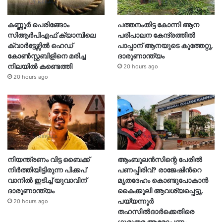
കണ്ണൂർ പെരിങ്ങോം
പത്തനംതിട്ട കോന്നി ആന
സിആർപിഎഫ് ക്യാമ്പിലെ
പരിപാലന കേന്ദ്രത്തിൽ
ക്വാർട്ടേഴ്സിൽ ഹെഡ്
പാപ്പാന് ആനയുടെ കുത്തേറ്റു,
കോൺസ്റ്റബിളിനെ മരിച്ച
ദാരുണാന്ത്യം
നിലയിൽ കണ്ടെത്തി
20 hours ago
20 hours ago
നിയന്ത്രണം വിട്ട ബൈക്ക്
ആംബുലൻസിന്റെ പേരിൽ
നിർത്തിയിട്ടിരുന്ന പിക്കപ്
പണപ്പിരിവ്? രാജേഷിന്‍റെ
വാനിൽ ഇടിച്ച് യുവാവിന്
മൃതദേഹം കൊണ്ടുപോകാൻ
ദാരുണാന്ത്യം
കൈക്കൂലി ആവശ്യപ്പെട്ടു,
പയ്യന്നൂർ
20 hours ago
തഹസിൽദാർക്കെതിരെ
ഗുരുതര ആരോപണം