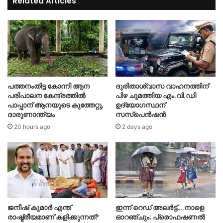
Related Articles
പത്തനംതിട്ട കോന്നി ആന
ദുരിതാശ്വാസ വാഹനത്തിന്
പരിപാലന കേന്ദ്രത്തിൽ
പിഴ ചുമത്തിയ എം.വി.ഡി
പാപ്പാന് ആനയുടെ കുത്തേറ്റു,
ഉദ്യോഗസ്ഥന്
ദാരുണാന്ത്യം
സസ്‌പെൻഷൻ
20 hours ago
2 days ago
ജനീഷ് കുമാർ എന്ത്
ഇന്ന് റെഡ് അലർട്ട്….നാളെ
രാഷ്ട്രീയമാണ് കളിക്കുന്നത്?
ഓറഞ്ചും; പ്രൊഫഷണൽ