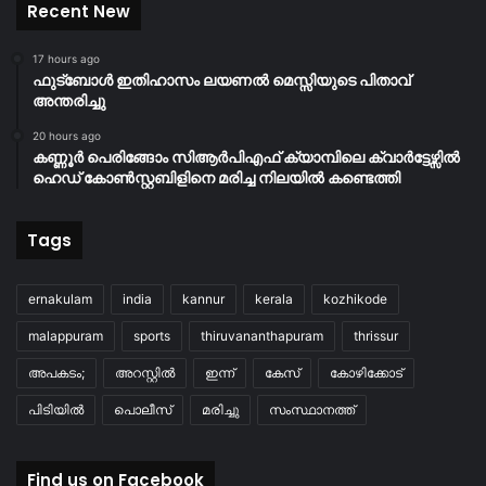
Recent New
17 hours ago
ഫുട്ബോൾ ഇതിഹാസം ലയണൽ മെസ്സിയുടെ പിതാവ്
അന്തരിച്ചു
20 hours ago
കണ്ണൂർ പെരിങ്ങോം സിആർപിഎഫ് ക്യാമ്പിലെ ക്വാർട്ടേഴ്സിൽ
ഹെഡ് കോൺസ്റ്റബിളിനെ മരിച്ച നിലയിൽ കണ്ടെത്തി
Tags
ernakulam
india
kannur
kerala
kozhikode
malappuram
sports
thiruvananthapuram
thrissur
അപകടം;
അറസ്റ്റിൽ
ഇന്ന്
കേസ്
കോഴിക്കോട്
പിടിയിൽ
പൊലീസ്
മരിച്ചു
സംസ്ഥാനത്ത്
Find us on Facebook