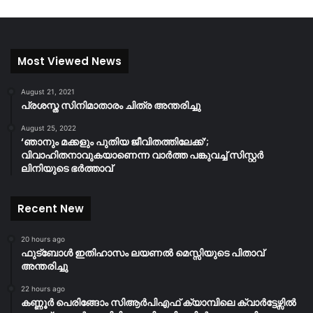
Most Viewed News
August 21, 2021
പ്രശസ്ത സിനിമാതാരം ചിത്ര അന്തരിച്ചു
August 25, 2022
‘ഞാനും മക്കളും പുതിയ ജീവിതത്തിലേക്ക്’;
വിവാഹിതനാവുകയാണെന്ന വാർത്ത പങ്കുവച്ച് സിസ്റ്റർ
ലിനിയുടെ ഭർത്താവ്
Recent New
20 hours ago
ഫുട്ബോൾ ഇതിഹാസം ലയണൽ മെസ്സിയുടെ പിതാവ്
അന്തരിച്ചു
22 hours ago
കണ്ണൂർ പെരിങ്ങോം സിആർപിഎഫ് ക്യാമ്പിലെ ക്വാർട്ടേഴ്സിൽ