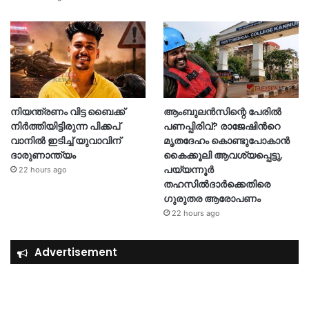
നിയന്ത്രണം വിട്ട ബൈക്ക്
ആംബുലൻസിന്റെ പേരിൽ
നിർത്തിയിട്ടിരുന്ന പിക്കപ്
പണപ്പിരിവ്? രാജേഷിന്‍റെ
വാനിൽ ഇടിച്ച് യുവാവിന്
മൃതദേഹം കൊണ്ടുപോകാൻ
ദാരുണാന്ത്യം
കൈക്കൂലി ആവശ്യപ്പെട്ടു,
പയ്യന്നൂർ
22 hours ago
തഹസിൽദാർക്കെതിരെ
ഗുരുതര ആരോപണം
22 hours ago
Advertisement