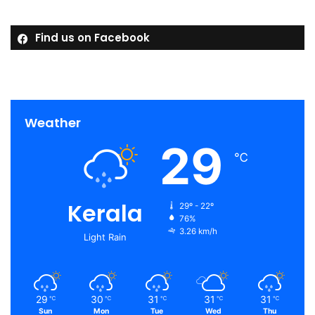
Find us on Facebook
Weather
29
℃
Kerala
29º - 22º
76%
3.26 km/h
Light Rain
29
30
31
31
31
℃
℃
℃
℃
℃
Sun
Mon
Tue
Wed
Thu