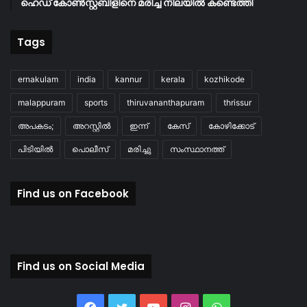
ഹെഡ് കോൺസ്റ്റബിളിനെ മരിച്ച നിലയിൽ കണ്ടെത്തി
Tags
ernakulam
india
kannur
kerala
kozhikode
malappuram
sports
thiruvananthapuram
thrissur
അപകടം;
അറസ്റ്റിൽ
ഇന്ന്
കേസ്
കോഴിക്കോട്
പിടിയിൽ
പൊലീസ്
മരിച്ചു
സംസ്ഥാനത്ത്
Find us on Facebook
Find us on Social Media
Facebook
Twitter
YouTube
Instagram
WhatsApp