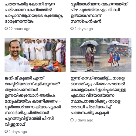
പത്തനംതിട്ട കോന്നി ആന
ദുരിതാശ്വാസ വാഹനത്തിന്
പരിപാലന കേന്ദ്രത്തിൽ
പിഴ ചുമത്തിയ എം.വി.ഡി
പാപ്പാന് ആനയുടെ കുത്തേറ്റു,
ഉദ്യോഗസ്ഥന്
ദാരുണാന്ത്യം
സസ്‌പെൻഷൻ
22 hours ago
2 days ago
ജനീഷ് കുമാർ എന്ത്
ഇന്ന് റെഡ് അലർട്ട്….നാളെ
രാഷ്ട്രീയമാണ് കളിക്കുന്നത്?
ഓറഞ്ചും; പ്രൊഫഷണൽ
ആരോപണങ്ങൾ
കോളേജുകൾ ഉൾപ്പടെയുള്ള
ഉന്നയിക്കുമ്പോൾ അൽപം
എല്ലാ വിദ്യാഭ്യാസ
മനുഷ്യത്വം കാണിക്കണം’-
സ്ഥാപനങ്ങൾക്കും നാളെ
ദുരിതാശ്വാസ ക്യാംപുകള്‍
അവധി പ്രഖ്യാപിച്ച്
സന്ദര്‍ശിച്ച ചിത്രങ്ങള്‍
പത്തനംതിട്ട കളക്ടർ
പുറത്തുവിട്ട് മന്ത്രി പി സി
3 days ago
വിഷ്ണുനാഥ്
2 days ago