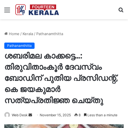
Menu
S
fo
Home
/
Kerala
/
Pathanamthitta
Pathanamthitta
ശബരിമല കാക്കട്ടെ…:
തിരുവിതാംകൂർ ദേവസ്വം
ബോഡിന് പുതിയ പ്രസിഡന്റ്,
കെ ജയകുമാർ
സത്യപ്രതിജ്ഞ ചെയ്തു
Send
Web Desk
November 15, 2025
8
Less than a minute
an