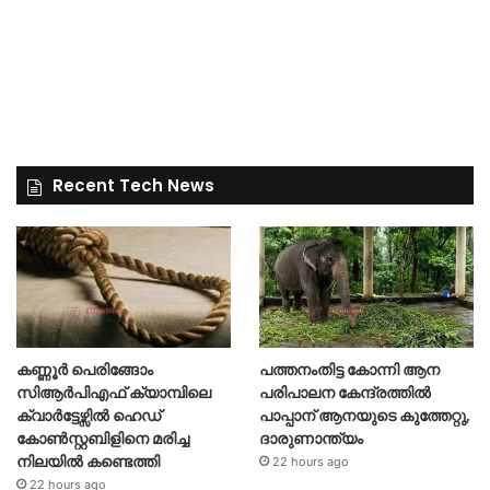
Recent Tech News
കണ്ണൂർ പെരിങ്ങോം
പത്തനംതിട്ട കോന്നി ആന
സിആർപിഎഫ് ക്യാമ്പിലെ
പരിപാലന കേന്ദ്രത്തിൽ
ക്വാർട്ടേഴ്സിൽ ഹെഡ്
പാപ്പാന് ആനയുടെ കുത്തേറ്റു,
കോൺസ്റ്റബിളിനെ മരിച്ച
ദാരുണാന്ത്യം
നിലയിൽ കണ്ടെത്തി
22 hours ago
22 hours ago