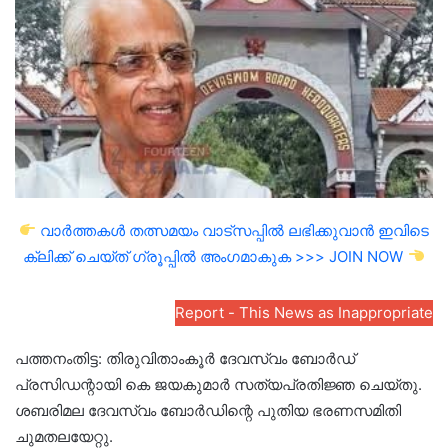
email
വാർത്തകൾ തത്സമയം വാട്സപ്പിൽ ലഭിക്കുവാൻ ഇവിടെ
ക്ലിക്ക് ചെയ്ത് ഗ്രൂപ്പിൽ അംഗമാകുക >>> JOIN NOW
Report - This News as Inappropriate
പത്തനംതിട്ട: തിരുവിതാംകൂർ ദേവസ്വം ബോർഡ്
പ്രസിഡന്റായി കെ ജയകുമാർ സത്യപ്രതിജ്ഞ ചെയ്തു.
ശബരിമല ദേവസ്വം ബോർഡിന്റെ പുതിയ ഭരണസമിതി
ചുമതലയേറ്റു.