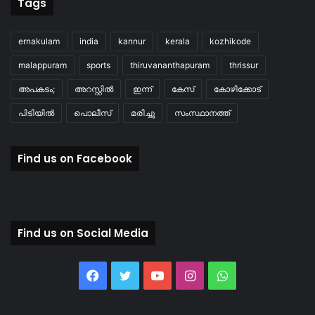
Tags
ernakulam
india
kannur
kerala
kozhikode
malappuram
sports
thiruvananthapuram
thrissur
അപകടം;
അറസ്റ്റിൽ
ഇന്ന്
കേസ്
കോഴിക്കോട്
പിടിയിൽ
പൊലീസ്
മരിച്ചു
സംസ്ഥാനത്ത്
Find us on Facebook
Find us on Social Media
Facebook
Twitter
YouTube
Instagram
WhatsApp