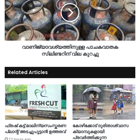
വാണിജ്യാവശ്യത്തിനുള്ള പാചകവാതക
സിലിണ്ടറിന് വില കുറച്ചു
Related Articles
ഫ്രഷ് കട്ട് മാലിന്യസംസ്കരണ
കോഴിക്കോട് ദുരിതാശ്വാസ
പ്ലാന്റ് അടച്ചുപൂട്ടാൻ ഉത്തരവ്
ക്യാമ്പുകളായി
പ്രവര്‍ത്തിക്കുന്ന
12 hours ago