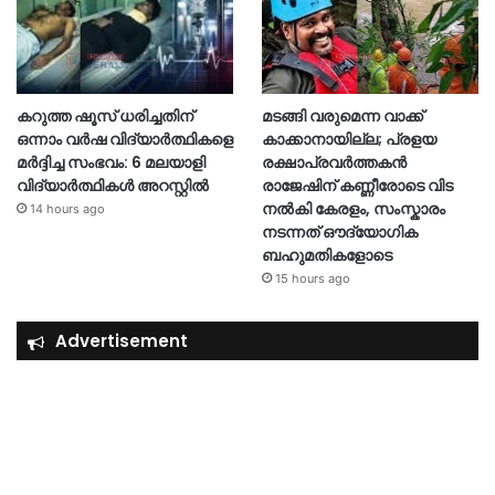
കറുത്ത ഷൂസ് ധരിച്ചതിന്
മടങ്ങി വരുമെന്ന വാക്ക്
ഒന്നാം വർഷ വിദ്യാർത്ഥികളെ
കാക്കാനായില്ല; പ്രളയ
മർദ്ദിച്ച സംഭവം: 6 മലയാളി
രക്ഷാപ്രവർത്തകൻ
വിദ്യാർത്ഥികൾ അറസ്റ്റിൽ
രാജേഷിന് കണ്ണീരോടെ വിട
നൽകി കേരളം, സംസ്കാരം
14 hours ago
നടന്നത് ഔദ്യോ​ഗിക
ബഹുമതികളോടെ
15 hours ago
Advertisement