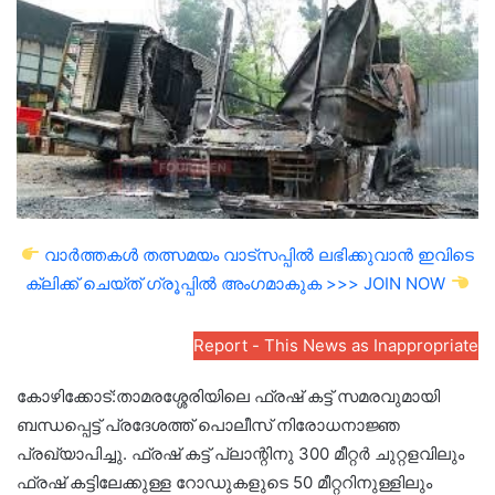
email
വാർത്തകൾ തത്സമയം വാട്സപ്പിൽ ലഭിക്കുവാൻ ഇവിടെ
ക്ലിക്ക് ചെയ്ത് ഗ്രൂപ്പിൽ അംഗമാകുക >>> JOIN NOW
Report - This News as Inappropriate
കോഴിക്കോട്:താമരശ്ശേരിയിലെ ഫ്രഷ് കട്ട് സമരവുമായി
ബന്ധപ്പെട്ട് പ്രദേശത്ത് പൊലീസ് നിരോധനാജ്ഞ
പ്രഖ്യാപിച്ചു. ഫ്രഷ് കട്ട് പ്ലാന്റിനു 300 മീറ്റർ ചുറ്റളവിലും
ഫ്രഷ് കട്ടിലേക്കുള്ള റോഡുകളുടെ 50 മീറ്ററിനുള്ളിലും