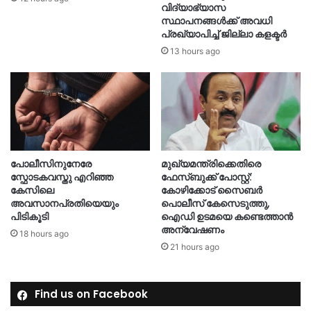
വിദ്യാഭ്യാസ
സ്ഥാപനങ്ങള്‍ക്ക് അവധി
പ്രഖ്യാപിച്ച് ജില്ലാ കളക്ടർ
13 hours ago
മുഖ്യമന്ത്രിക്കെതിരെ
പോലീസിനുനേരേ
ഫേസ്ബുക്ക് പോസ്റ്റ്:
സ്ഫോടകവസ്തു എറിഞ്ഞ
കോഴിക്കോട് സൈബർ
കേസിലെ
പൊലീസ് കേസെടുത്തു,
അവസാനപ്രതിയെയും
ഐഡി ഉടമയെ കണ്ടെത്താൻ
പിടികൂടി
അന്വേഷണം
18 hours ago
21 hours ago
Find us on Facebook