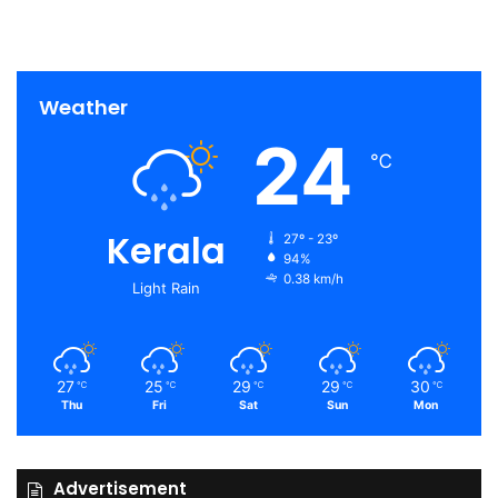
Weather
24
℃
Kerala
27º - 23º
94%
0.38 km/h
Light Rain
27
25
29
29
30
℃
℃
℃
℃
℃
Thu
Fri
Sat
Sun
Mon
Advertisement