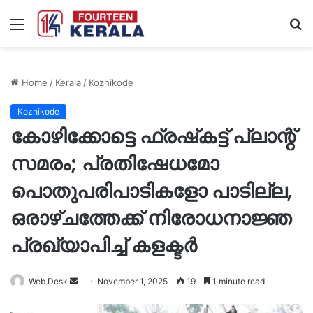
Menu
S
fo
Home
/
Kerala
/
Kozhikode
Kozhikode
കോഴിക്കോട്ടെ ഫ്രഷ്‌കട്ട് പ്ലാന്റ്
സമരം; പ്രതിഷേധമോ
പൊതുപരിപാടികളോ പാടില്ല,
ഒരാഴ്ചത്തേക്ക് നിരോധനാജ്ഞ
പ്രഖ്യാപിച്ച് കളക്ടർ
Send
Web Desk
November 1, 2025
19
1 minute read
an