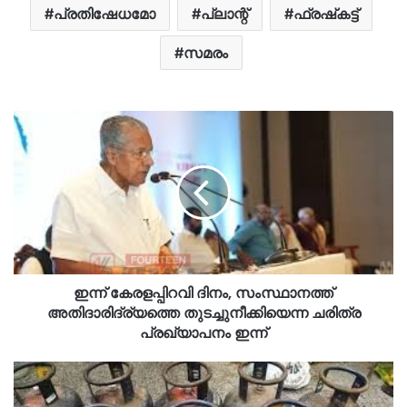
പ്രതിഷേധമോ
പ്ലാന്റ്
ഫ്രഷ്‌കട്ട്
സമരം
ഇന്ന് കേരളപ്പിറവി ദിനം, സംസ്ഥാനത്ത്
അതിദാരിദ്ര്യത്തെ തുടച്ചുനീക്കിയെന്ന ചരിത്ര
പ്രഖ്യാപനം ഇന്ന്