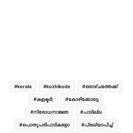
kerala
kozhikode
ഒരാഴ്ചത്തേക്ക്
കളക്ടർ;
കോഴിക്കോട്ടെ
നിരോധനാജ്ഞ
പാടില്ല
പൊതുപരിപാടികളോ
പ്രഖ്യാപിച്ച്