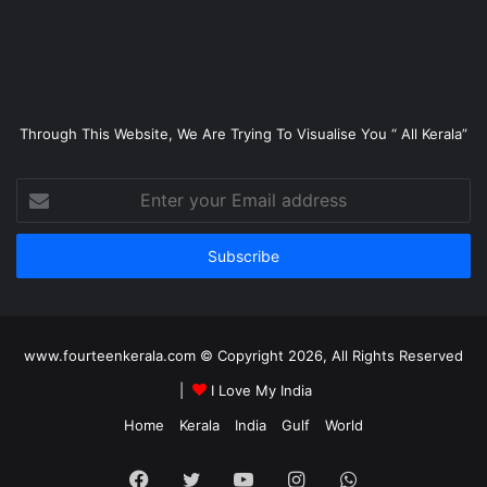
Through This Website, We Are Trying To Visualise You “ All Kerala”
Enter
your
Email
address
www.fourteenkerala.com © Copyright 2026, All Rights Reserved
|
I Love My India
Home
Kerala
India
Gulf
World
Facebook
Twitter
YouTube
Instagram
WhatsApp