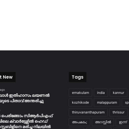
t New
Tags
 ago
ernakulam
india
kannur
ബോൾ ഇതിഹാസം ലയണൽ
യുടെ പിതാവ് അന്തരിച്ചു
kozhikode
malappuram
sp
o
thiruvananthapuram
thrissur
ർ പെരിങ്ങോം സിആർപിഎഫ്
പിലെ ക്വാർട്ടേഴ്സിൽ ഹെഡ്
അപകടം;
അറസ്റ്റിൽ
ഇന്ന്
റ്റബിളിനെ മരിച്ച നിലയിൽ