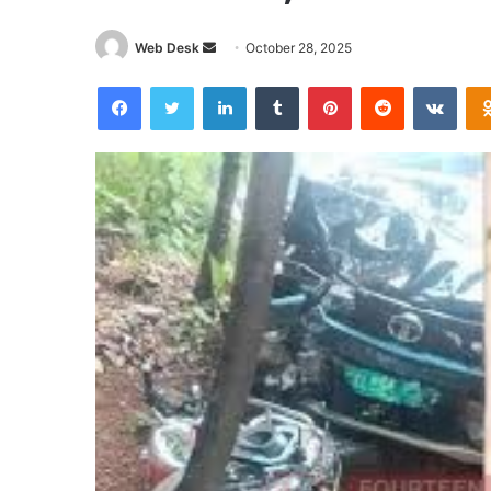
Send
Web Desk
October 28, 2025
an
Facebook
Twitter
LinkedIn
Tumblr
Pinterest
Reddit
VKon
email