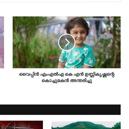
വൈപ്പിന്‍ എംഎല്‍എ കെ എന്‍ ഉണ്ണികൃഷ്ണന്റെ
കൊച്ചുമകന്‍ അന്തരിച്ചു