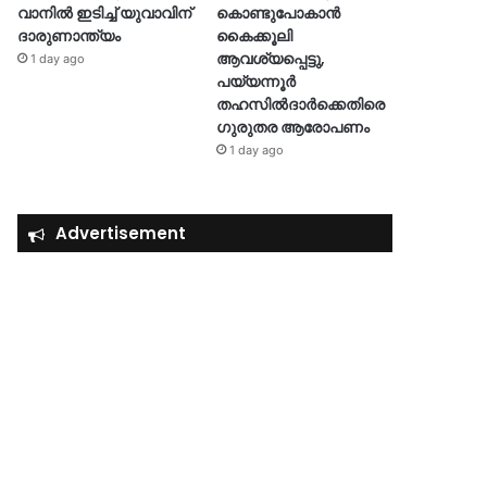
വാനിൽ ഇടിച്ച് യുവാവിന്
കൊണ്ടുപോകാൻ
ദാരുണാന്ത്യം
കൈക്കൂലി
ആവശ്യപ്പെട്ടു,
1 day ago
പയ്യന്നൂർ
തഹസിൽദാർക്കെതിരെ
ഗുരുതര ആരോപണം
1 day ago
Advertisement