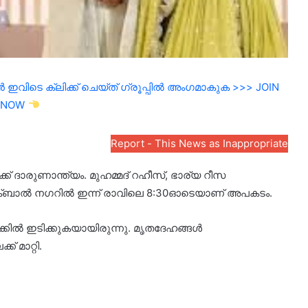
ഇവിടെ ക്ലിക്ക് ചെയ്ത് ഗ്രൂപ്പിൽ അംഗമാകുക >>> JOIN
NOW
Report - This News as Inappropriate
കൾക്ക് ദാരുണാന്ത്യം. മുഹമ്മദ് റഹീസ്, ഭാര്യ റീസ
് ഇക്ബാൽ നഗറിൽ ഇന്ന് രാവിലെ 8:30ഓടെയാണ് അപകടം.
ക്കിൽ ഇടിക്കുകയായിരുന്നു. മൃതദേഹങ്ങൾ
 മാറ്റി.