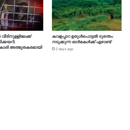
ീടിനുള്ളിലേക്ക്
കവളപ്പാറ ഉരുൾപൊട്ടൽ ദുരന്തം:
ടിക്കയറി;
നടുക്കുന്ന ഓർമകൾക്ക് ഏഴാണ്ട്
ുകാരി അത്ഭുതകരമായി
2 days ago