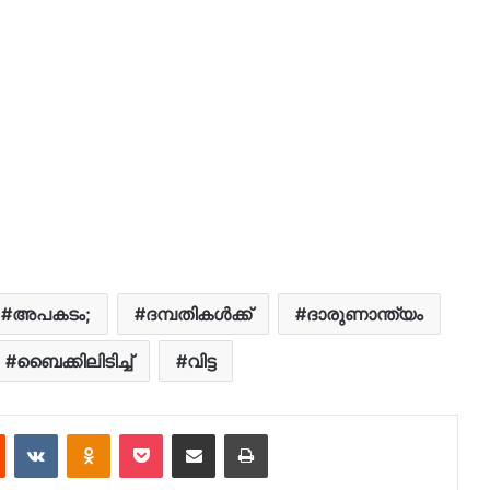
അപകടം;
ദമ്പതികള്‍ക്ക്
ദാരുണാന്ത്യം
ബൈക്കിലിടിച്ച്
വിട്ട
est
Reddit
VKontakte
Odnoklassniki
Pocket
Share via Email
Print