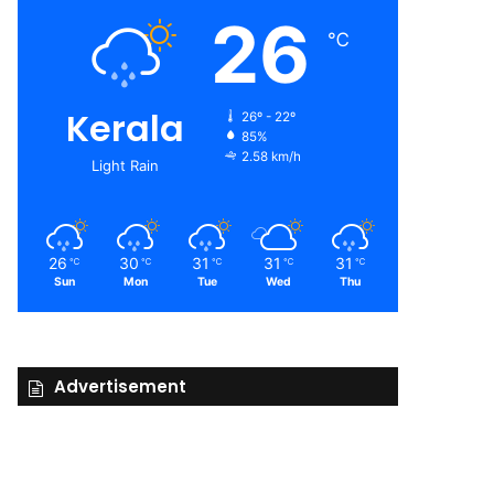
26
℃
Kerala
26º - 22º
85%
2.58 km/h
Light Rain
26
30
31
31
31
℃
℃
℃
℃
℃
Sun
Mon
Tue
Wed
Thu
Advertisement