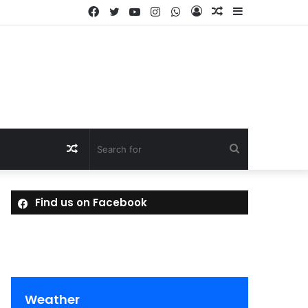
Facebook
Twitter
YouTube
Instagram
WhatsApp
Log
Random
Sidebar
In
Article
Random
Search
Article
for
Find us on Facebook
Weather