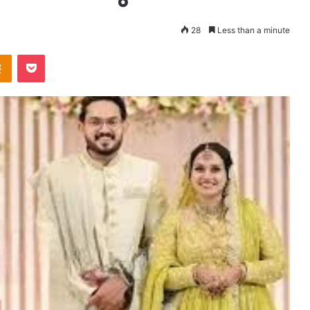
28
Less than a minute
takte
Odnoklassniki
Pocket