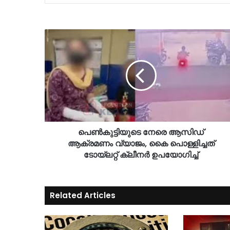
പെണ്‍കുട്ടിയുടെ നേരെ ആസിഡ്
ആക്രമണം വ്യാജം, കൈ പൊള്ളിച്ചത്
ടോയ്‍ലറ്റ് ക്ലീനർ ഉപയോഗിച്ച്
Related Articles