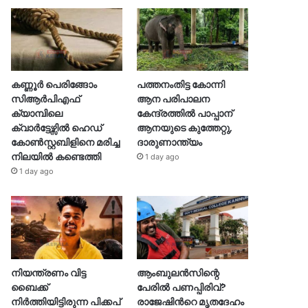
കണ്ണൂർ പെരിങ്ങോം
പത്തനംതിട്ട കോന്നി
സിആർപിഎഫ്
ആന പരിപാലന
ക്യാമ്പിലെ
കേന്ദ്രത്തിൽ പാപ്പാന്
ക്വാർട്ടേഴ്സിൽ ഹെഡ്
ആനയുടെ കുത്തേറ്റു,
കോൺസ്റ്റബിളിനെ മരിച്ച
ദാരുണാന്ത്യം
നിലയിൽ കണ്ടെത്തി
1 day ago
1 day ago
നിയന്ത്രണം വിട്ട
ആംബുലൻസിന്റെ
ബൈക്ക്
പേരിൽ പണപ്പിരിവ്?
നിർത്തിയിട്ടിരുന്ന പിക്കപ്
രാജേഷിന്‍റെ മൃതദേഹം