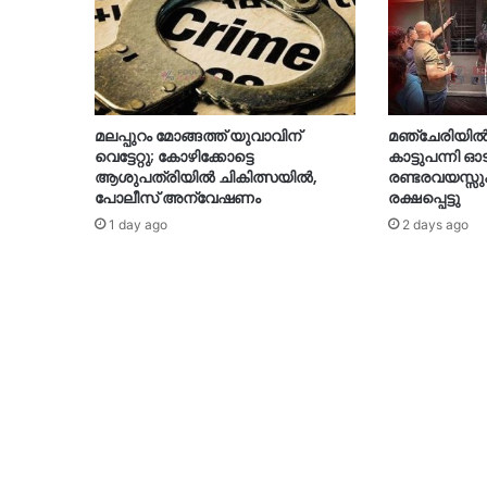
മലപ്പുറം മോങ്ങത്ത് യുവാവിന്
മഞ്ചേരിയിൽ വ
വെട്ടേറ്റു; കോഴിക്കോട്ടെ
കാട്ടുപന്നി ഓ
ആശുപത്രിയിൽ ചികിത്സയിൽ,
രണ്ടരവയസ്സ
പോലീസ് അന്വേഷണം
രക്ഷപ്പെട്ടു
1 day ago
2 days ago