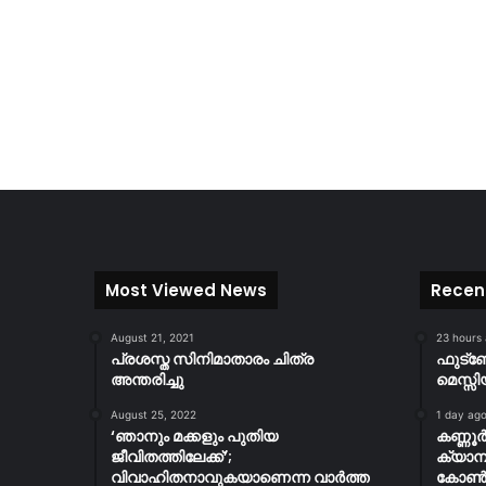
Most Viewed News
Recen
August 21, 2021
23 hours
പ്രശസ്ത സിനിമാതാരം ചിത്ര
ഫുട്
അന്തരിച്ചു
മെസ്സി
August 25, 2022
1 day ag
‘ഞാനും മക്കളും പുതിയ
കണ്ണൂ
ജീവിതത്തിലേക്ക്’;
ക്യാമ്
വിവാഹിതനാവുകയാണെന്ന വാർത്ത
കോൺസ്