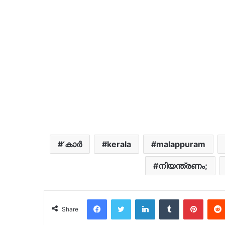
‘കാർ
kerala
malappuram
നിയന്ത്രണം;
Facebook
Twitter
LinkedIn
Tumblr
Pinter
Share