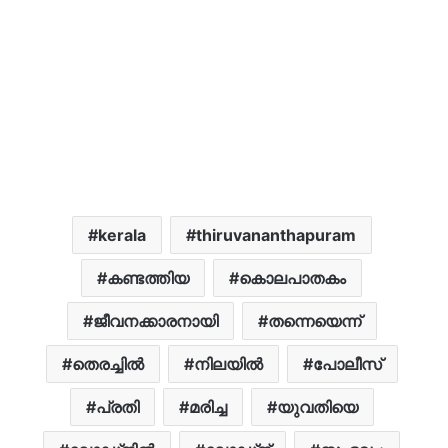
kerala
thiruvananthapuram
കണ്ടത്തിയ
കൊലപാതകം
ജീവനക്കാരനായി
തന്നെയെന്ന്
തെരച്ചിൽ
നിലയിൽ
പോലീസ്
പ്രതി
മരിച്ച
യുവതിയെ