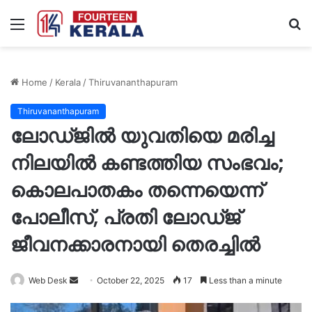
Menu
S
fo
Home
/
Kerala
/
Thiruvananthapuram
Thiruvananthapuram
ലോഡ്ജിൽ യുവതിയെ മരിച്ച
നിലയിൽ കണ്ടത്തിയ സംഭവം;
കൊലപാതകം തന്നെയെന്ന്
പോലീസ്, പ്രതി ലോഡ്ജ്
ജീവനക്കാരനായി തെരച്ചിൽ
Send
Web Desk
October 22, 2025
17
Less than a minute
an