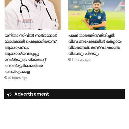
വനിതാ സിവിൽ സർജനോട്
പാക് താരത്തിന് തിരിച്ചടി;
മോശമായി പെരുമാറിയെന്ന്
വിസ അപേക്ഷയിൽ തെറ്റായ
ആരോപണം;
വിവരങ്ങൾ, രണ്ട് വർഷത്തെ
ആരോഗ്യവകുപ്പു
വിലക്കും പിഴയും
മന്ത്രിയുടെ പ്രൈവറ്റ്
11 hours ago
സെക്രട്ടറിക്കെതിരെ
കെജിഎംഒഎ
10 hours ago
Advertisement