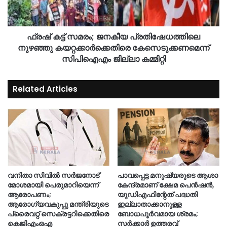
ഫ്രഷ്‌ കട്ട് സമരം; ജനകീയ പ്രതിഷേധത്തിലെ
നുഴഞ്ഞു കയറ്റക്കാർക്കെതിരെ കേസെടുക്കണമെന്ന്
സിപിഐഎം ജില്ലാ കമ്മിറ്റി
Related Articles
വനിതാ സിവിൽ സർജനോട്
പാവപ്പെട്ട മനുഷ്യരുടെ ആശാ
മോശമായി പെരുമാറിയെന്ന്
കേന്ദ്രമാണ് ക്ഷേമ പെൻഷൻ,
ആരോപണം;
യുഡിഎഫിന്റേത് പദ്ധതി
ആരോഗ്യവകുപ്പു മന്ത്രിയുടെ
ഇല്ലാതാക്കാനുള്ള
പ്രൈവറ്റ് സെക്രട്ടറിക്കെതിരെ
ബോധപൂർവമായ ശ്രമം;
കെജിഎംഒഎ
സർക്കാർ ഉത്തരവ്