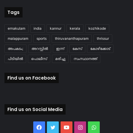
Tags
ernakulam
india
kannur
kerala
kozhikode
malappuram
sports
thiruvananthapuram
thrissur
അപകടം;
അറസ്റ്റിൽ
ഇന്ന്
കേസ്
കോഴിക്കോട്
പിടിയിൽ
പൊലീസ്
മരിച്ചു
സംസ്ഥാനത്ത്
Find us on Facebook
Find us on Social Media
Facebook
Twitter
YouTube
Instagram
WhatsApp