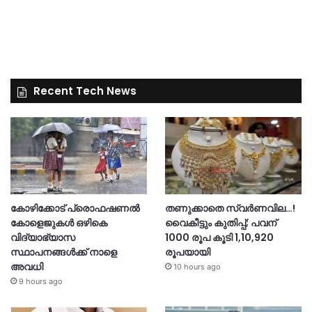
Recent Tech News
കോഴിക്കോട് പ്രൊഫഷണൽ
തണുക്കാതെ സ്വർണവില…!
കോളെജുകൾ ഒഴികെ
വൈകീട്ടും കുതിപ്പ്; പവന്
വിദ്യാഭ്യാസ
1000 രൂപ കൂടി 1,10,920
സ്ഥാപനങ്ങൾക്ക് നാളെ
രൂപയായി
അവധി
10 hours ago
9 hours ago