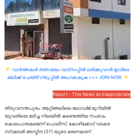
email
വാർത്തകൾ തത്സമയം വാട്സപ്പിൽ ലഭിക്കുവാൻ ഇവിടെ
ക്ലിക്ക് ചെയ്ത് ഗ്രൂപ്പിൽ അംഗമാകുക >>> JOIN NOW
Report - This News as Inappropriate
തിരുവനന്തപുരം: ആറ്റിങ്ങലിലെ ലോഡ്ജ് മുറിയിൽ
യുവതിയെ മരിച്ച നിലയിൽ കണ്ടെത്തിയ സംഭവം
കൊലപാതകമെന്ന് പൊലീസ്. കോഴിക്കോട് വടകര
സ്വദേശി അസ്മിന (37) യുടെ മരണമാണ്