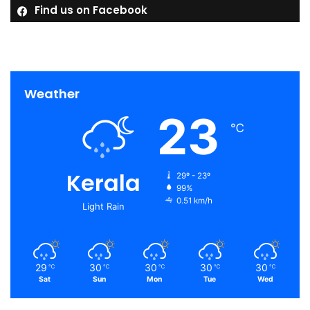
Find us on Facebook
Weather
23
℃
Kerala
29º - 23º
99%
0.51 km/h
Light Rain
29
30
30
30
30
℃
℃
℃
℃
℃
Sat
Sun
Mon
Tue
Wed