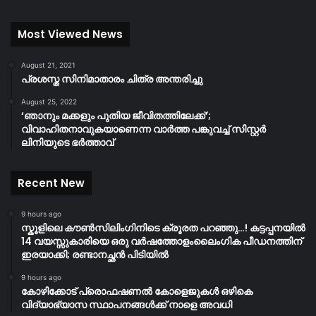
Most Viewed News
August 21, 2021
പ്രശസ്ത സിനിമാതാരം ചിത്ര അന്തരിച്ചു
August 25, 2022
‘ഞാനും മക്കളും പുതിയ ജീവിതത്തിലേക്ക്’;
വിവാഹിതനാവുകയാണെന്ന വാർത്ത പങ്കുവച്ച് സിസ്റ്റർ
ലിനിയുടെ ഭർത്താവ്
Recent New
9 hours ago
സ്കൂളിലെ കൗൺസിലിംഗിനിടെ ക്രൂരത പറഞ്ഞു…! കട്ടപ്പനയിൽ
14 വയസ്സുകാരിയെ ഒരു വർഷത്തോളംലൈംഗിക പീഡനത്തിന്
ഇരയാക്കി; രണ്ടാനച്ഛൻ പിടിയിൽ
9 hours ago
കോഴിക്കോട് പ്രൊഫഷണൽ കോളെജുകൾ ഒഴികെ
വിദ്യാഭ്യാസ സ്ഥാപനങ്ങൾക്ക് നാളെ അവധി