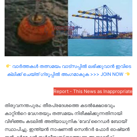
വാർത്തകൾ തത്സമയം വാട്സപ്പിൽ ലഭിക്കുവാൻ ഇവിടെ
ക്ലിക്ക് ചെയ്ത് ഗ്രൂപ്പിൽ അംഗമാകുക >>> JOIN NOW
Report - This News as Inappropriate
തിരുവനന്തപുരം: തീരപ്രദേശത്തെ കടൽക്ഷോഭവും
കാറ്റിന്‍റെ വേഗതയും തത്സമയം നിരീക്ഷിക്കുന്നതിനായി
വിഴിഞ്ഞം കടലിൽ അത്യാധുനിക ‘വേവ് റൈഡർ ബോയി’
സ്ഥാപിച്ചു. ഇന്ത്യൻ നാഷണൽ സെന്‍റർ ഫോർ ഓഷ്യൻ