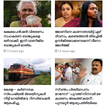
ക്ഷേമപെൻഷൻ വിതരണം:
ജോണിനെ കാണാതായിട്ട് ഏഴ്
സഹകരണ ബാങ്കുകളെ
ദിവസം‌, കണ്ടെത്താൻ തിരച്ചിൽ
ഒഴിവാക്കി; ഇനി വാണിജ്യ
ഊർജിതമാക്കണമെന്ന് വീണാ
ബാങ്കുകൾ മാത്രം
ജോർജ്ജ്
13 hours ago
13 hours ago
കേരള – കർണാടക
സ്വന്തം പ്രഖ്യാപനം
സ്പെഷ്യൽ ട്രെയിനുകൾ
മറന്നോ? ‘പുറത്ത് നിന്നവർ മഴ
നീട്ടി റെയിൽവേ; റിസർവേഷൻ
കാരണം അകത്ത് കയറി’;
ആരംഭിച്ചു
പുനലൂർ ആശുപത്രിയിലെ