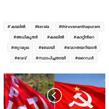
‘കടലില്‍
kerala
thiruvananthapuram
അധികൃതർ
കടലില്‍
കാറ്റിന്‍റെ
തുറമുഖ
ബോയി
വേഗതയറിയാൻ
വേവ്
സ്ഥാപിച്ചതായി
റൈഡർ