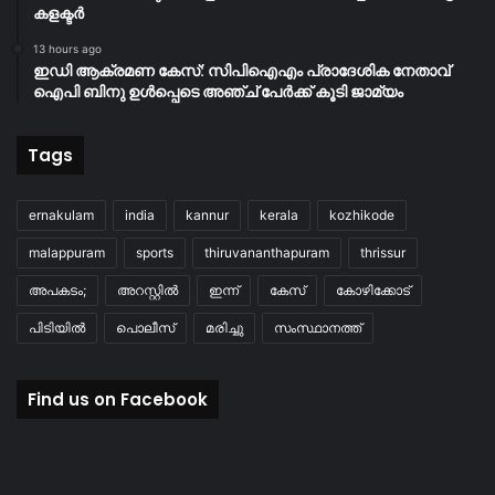
കളക്ടർ
13 hours ago
ഇഡി ആക്രമണ കേസ്: സിപിഐഎം പ്രാദേശിക നേതാവ്
ഐപി ബിനു ഉൾപ്പെടെ അഞ്ച് പേർക്ക് കൂടി ജാമ്യം
Tags
ernakulam
india
kannur
kerala
kozhikode
malappuram
sports
thiruvananthapuram
thrissur
അപകടം;
അറസ്റ്റിൽ
ഇന്ന്
കേസ്
കോഴിക്കോട്
പിടിയിൽ
പൊലീസ്
മരിച്ചു
സംസ്ഥാനത്ത്
Find us on Facebook