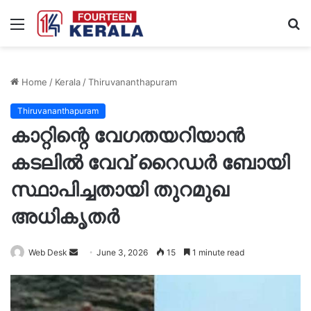
Menu
S
fo
Home
/
Kerala
/
Thiruvananthapuram
Thiruvananthapuram
കാറ്റിന്റെ വേഗതയറിയാൻ
കടലിൽ വേവ് റൈഡർ ബോയി
സ്ഥാപിച്ചതായി തുറമുഖ
അധികൃതർ
Send
Web Desk
June 3, 2026
15
1 minute read
an
email