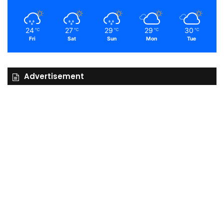
24
27
29
29
30
℃
℃
℃
℃
℃
Fri
Sat
Sun
Mon
Tue
Advertisement