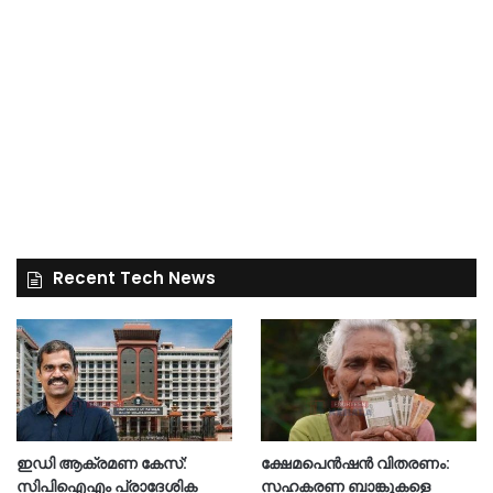
Recent Tech News
ഇഡി ആക്രമണ കേസ്:
ക്ഷേമപെൻഷൻ വിതരണം:
സിപിഐഎം പ്രാദേശിക
സഹകരണ ബാങ്കുകളെ