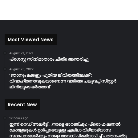
Most Viewed News
August 21, 2021
പ്രശസ്ത സിനിമാതാരം ചിത്ര അന്തരിച്ചു
August 25, 2022
‘ഞാനും മക്കളും പുതിയ ജീവിതത്തിലേക്ക്’;
വിവാഹിതനാവുകയാണെന്ന വാർത്ത പങ്കുവച്ച് സിസ്റ്റർ
ലിനിയുടെ ഭർത്താവ്
Recent New
12 hours ago
ഇന്ന് റെഡ് അലർട്ട്….നാളെ ഓറഞ്ചും; പ്രൊഫഷണൽ
കോളേജുകൾ ഉൾപ്പടെയുള്ള എല്ലാ വിദ്യാഭ്യാസ
സ്ഥാപനങ്ങൾക്കും നാളെ അവധി പ്രഖ്യാപിച്ച് പത്തനംതിട്ട