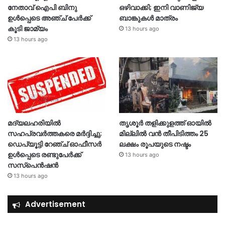
നേതാവ് ഐപി ബിനു
ഒഴിവാക്കി; ഇനി വാണിജ്യ
ഉൾപ്പെടെ അഞ്ച് പേർക്ക്
ബാങ്കുകൾ മാത്രം
കൂടി ജാമ്യം
13 hours ago
13 hours ago
മദ്യലഹരിയിൽ
തൃശൂര്‍ തളിക്കുളത്ത് ഓയില്‍
സഹപ്രവർത്തകരെ മർദ്ദിച്ചു;
മില്ലില്‍ വൻ തീപിടിത്തം 25
ഡെപ്യൂട്ടി റേഞ്ച് ഓഫീസർ
ലക്ഷം രൂപയുടെ നഷ്ടം
ഉൾപ്പെടെ രണ്ടുപേർക്ക്
13 hours ago
സസ്‌പെൻഷൻ
13 hours ago
Advertisement