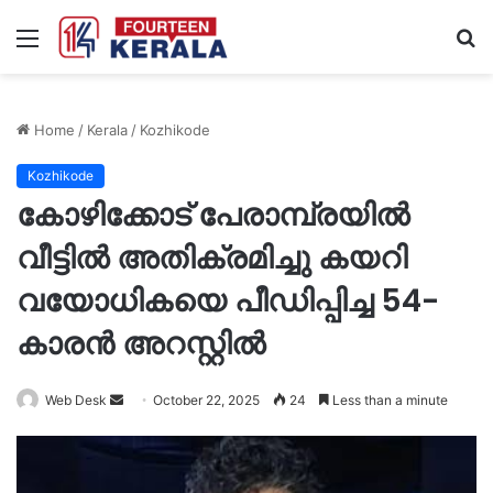
Menu
S
fo
Home
/
Kerala
/
Kozhikode
Kozhikode
കോഴിക്കോട് പേരാമ്പ്രയിൽ
വീട്ടില്‍ അതിക്രമിച്ചു കയറി
വയോധികയെ പീഡിപ്പിച്ച 54-
കാരൻ അറസ്റ്റിൽ
Send
Web Desk
October 22, 2025
24
Less than a minute
an
email