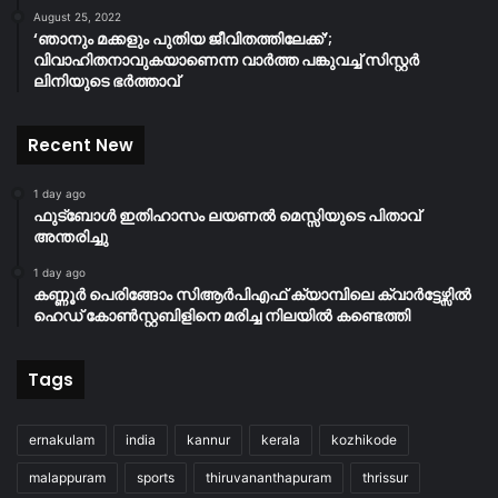
August 25, 2022
‘ഞാനും മക്കളും പുതിയ ജീവിതത്തിലേക്ക്’;
വിവാഹിതനാവുകയാണെന്ന വാർത്ത പങ്കുവച്ച് സിസ്റ്റർ
ലിനിയുടെ ഭർത്താവ്
Recent New
1 day ago
ഫുട്ബോൾ ഇതിഹാസം ലയണൽ മെസ്സിയുടെ പിതാവ്
അന്തരിച്ചു
1 day ago
കണ്ണൂർ പെരിങ്ങോം സിആർപിഎഫ് ക്യാമ്പിലെ ക്വാർട്ടേഴ്സിൽ
ഹെഡ് കോൺസ്റ്റബിളിനെ മരിച്ച നിലയിൽ കണ്ടെത്തി
Tags
ernakulam
india
kannur
kerala
kozhikode
malappuram
sports
thiruvananthapuram
thrissur