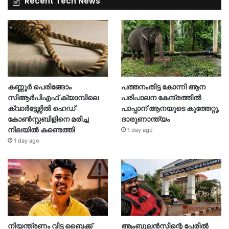
Recent Tech News
കണ്ണൂർ പെരിങ്ങോം
പത്തനംതിട്ട കോന്നി ആന
സിആർപിഎഫ് ക്യാമ്പിലെ
പരിപാലന കേന്ദ്രത്തിൽ
ക്വാർട്ടേഴ്സിൽ ഹെഡ്
പാപ്പാന് ആനയുടെ കുത്തേറ്റു,
കോൺസ്റ്റബിളിനെ മരിച്ച
ദാരുണാന്ത്യം
നിലയിൽ കണ്ടെത്തി
1 day ago
1 day ago
നിയന്ത്രണം വിട്ട ബൈക്ക്
ആംബുലൻസിന്റെ പേരിൽ