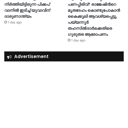
നിർത്തിയിട്ടിരുന്ന പിക്കപ്
പണപ്പിരിവ്? രാജേഷിന്‍റെ
വാനിൽ ഇടിച്ച് യുവാവിന്
മൃതദേഹം കൊണ്ടുപോകാൻ
ദാരുണാന്ത്യം
കൈക്കൂലി ആവശ്യപ്പെട്ടു,
പയ്യന്നൂർ
1 day ago
തഹസിൽദാർക്കെതിരെ
ഗുരുതര ആരോപണം
1 day ago
Advertisement