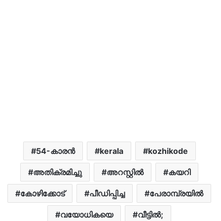
54-കാരൻ
kerala
kozhikode
അതിക്രമിച്ചു
അറസ്റ്റിൽ
കയറി
കോഴിക്കോട്
പീഡിപ്പിച്ച
പേരാമ്പ്രയിൽ
വയോധികയെ
വീട്ടില്‍;