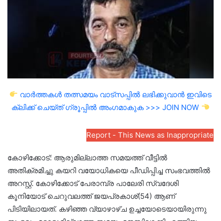
വാർത്തകൾ തത്സമയം വാട്സപ്പിൽ ലഭിക്കുവാൻ ഇവിടെ
ക്ലിക്ക് ചെയ്ത് ഗ്രൂപ്പിൽ അംഗമാകുക >>> JOIN NOW
Report - This News as Inappropriate
കോഴിക്കോട്: ആരുമില്ലാത്ത സമയത്ത് വീട്ടില്‍
അതിക്രമിച്ചു കയറി വയോധികയെ പീഡിപ്പിച്ച സംഭവത്തില്‍
അറസ്റ്റ്. കോഴിക്കോട് പേരാമ്പ്ര പാലേരി സ്വദേശി
കൂനിയോട് ചെറുവലത്ത് ജയപ്രകാശ്(54) ആണ്
പിടിയിലായത്. കഴിഞ്ഞ വ്യാഴാഴ്ച ഉച്ചയോടെയായിരുന്നു