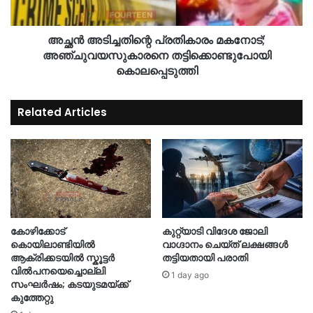
അച്ഛൻ അടിച്ചതിന്റെ പ്രതികാരം മകനോട്;
അഞ്ചുവയസുകാരനെ തട്ടിക്കൊണ്ടുപോയി
കൊലപ്പെടുത്തി
Related Articles
കോഴിക്കോട്
കുറ്റ്യാടി വിദേശ ജോലി
കൊയിലാണ്ടിയിൽ
വാഗ്ദാനം ചെയ്ത് ലക്ഷങ്ങൾ
ആക്രിക്കടയിൽ സ്കൂട്ടർ
തട്ടിയതായി പരാതി
വിൽപനയെച്ചൊല്ലി
1 day ago
സംഘർഷം; കടയുടമയ്ക്ക്
കുത്തേറ്റു