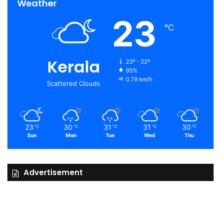
Weather
23
℃
Kerala
23º - 22º
95%
0.79 km/h
Scattered Clouds
23
30
31
31
30
℃
℃
℃
℃
℃
Sun
Mon
Tue
Wed
Thu
Advertisement