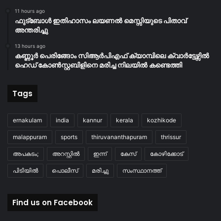
11 hours ago
ഫുട്ബോൾ ഇതിഹാസം ലയണൽ മെസ്സിയുടെ പിതാവ്
അന്തരിച്ചു
13 hours ago
കണ്ണൂർ പെരിങ്ങോം സിആർപിഎഫ് ക്യാമ്പിലെ ക്വാർട്ടേഴ്സിൽ
ഹെഡ് കോൺസ്റ്റബിളിനെ മരിച്ച നിലയിൽ കണ്ടെത്തി
Tags
ernakulam
india
kannur
kerala
kozhikode
malappuram
sports
thiruvananthapuram
thrissur
അപകടം;
അറസ്റ്റിൽ
ഇന്ന്
കേസ്
കോഴിക്കോട്
പിടിയിൽ
പൊലീസ്
മരിച്ചു
സംസ്ഥാനത്ത്
Find us on Facebook