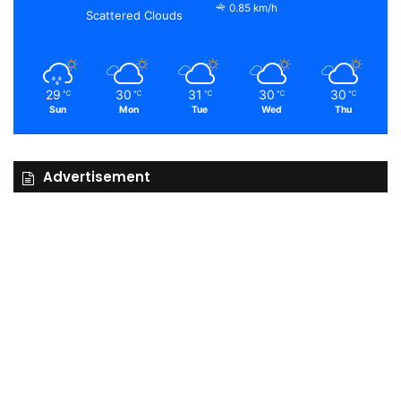
0.85 km/h
Scattered Clouds
29
30
31
30
30
℃
℃
℃
℃
℃
Sun
Mon
Tue
Wed
Thu
Advertisement