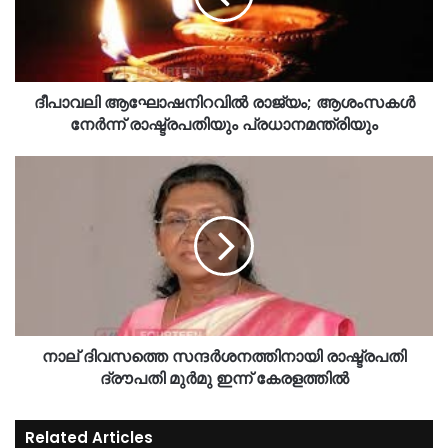
ദീപാവലി ആഘോഷനിറവിൽ രാജ്യം; ആശംസകൾ
നേർന്ന് രാഷ്ട്രപതിയും പ്രധാനമന്ത്രിയും
നാല് ദിവസത്തെ സന്ദർശനത്തിനായി രാഷ്ട്രപതി
ദ്രൗപതി മുർമു ഇന്ന് കേരളത്തിൽ
Related Articles