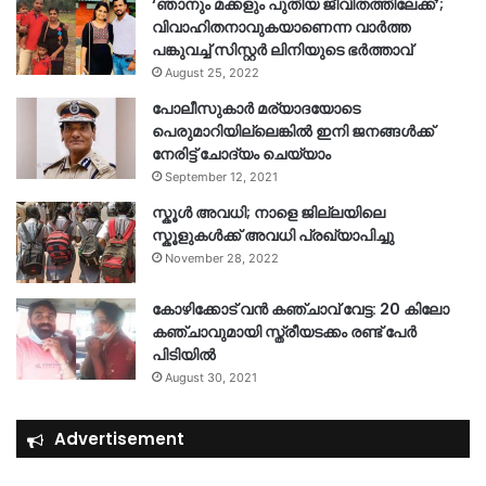
‘ഞാനും മക്കളും പുതിയ ജീവിതത്തിലേക്ക്’;
വിവാഹിതനാവുകയാണെന്ന വാർത്ത
പങ്കുവച്ച് സിസ്റ്റർ ലിനിയുടെ ഭർത്താവ്
August 25, 2022
പോലീസുകാര്‍ മര്യാദയോടെ
പെരുമാറിയില്ലെങ്കില്‍ ഇനി ജനങ്ങള്‍ക്ക്
നേരിട്ട് ചോദ്യം ചെയ്യാം
September 12, 2021
സ്കൂൾ അവധി; നാളെ ജില്ലയിലെ
സ്കൂളുകൾക്ക് അവധി പ്രഖ്യാപിച്ചു
November 28, 2022
കോഴിക്കോട് വൻ കഞ്ചാവ് വേട്ട: 20 കിലോ
കഞ്ചാവുമായി സ്ത്രീയടക്കം രണ്ട് പേർ
പിടിയിൽ
August 30, 2021
Advertisement