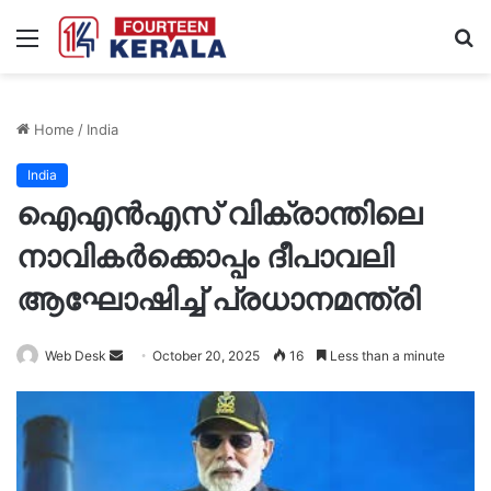
Menu
S
fo
Home
/
India
India
ഐഎൻഎസ് വിക്രാന്തിലെ
നാവികര്‍ക്കൊപ്പം ദീപാവലി
ആഘോഷിച്ച് പ്രധാനമന്ത്രി
Send
Web Desk
October 20, 2025
16
Less than a minute
an
email