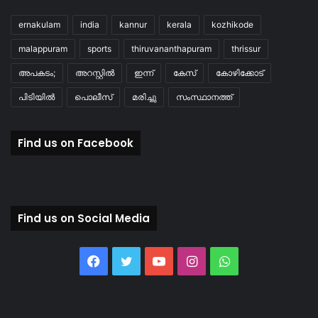
ernakulam
india
kannur
kerala
kozhikode
malappuram
sports
thiruvananthapuram
thrissur
അപകടം;
അറസ്റ്റിൽ
ഇന്ന്
കേസ്
കോഴിക്കോട്
പിടിയിൽ
പൊലീസ്
മരിച്ചു
സംസ്ഥാനത്ത്
Find us on Facebook
Find us on Social Media
Facebook
Twitter
YouTube
Instagram
WhatsApp