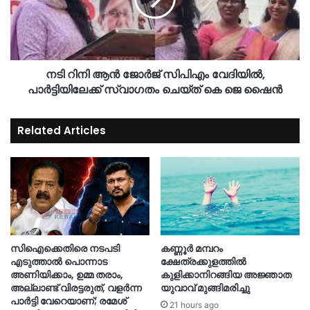
നടി റിനി ആൻ ജോർജ് സിപിഎം വേദിയിൽ,
പാർട്ടിയിലേക്ക് സ്വാഗതം ചെയ്ത് കെ ജെ ഷൈൻ
Related Articles
സിഐക്കെതിരെ നടപടി
കണ്ണൂർ മമ്പറം
എടുത്താൽ പൊന്നാട
ക്ഷേത്രക്കുളത്തിൽ
അണിയിക്കാം, ഉമ്മ തരാം,
കുളിക്കാനിറങ്ങിയ അജ്ഞാത
അല്ലാണ്ട് വിരട്ടരുത്, വളർന്ന
യുവാവ് മുങ്ങിമരിച്ചു
പാർട്ടി വേറെയാണ്; രമേശ്
21 hours ago