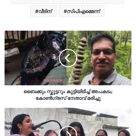
വീടിന്
സിപിഎമ്മെന്ന്
ബൈക്കും സ്കൂട്ടറും കൂട്ടിയിടിച്ച് അപകടം;
കോൺഗ്രസ് നേതാവ് മരിച്ചു