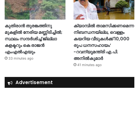
കുതിരാന്‍ തുരങ്കത്തിനു
ക്യാമ്പിൽ താമസിക്കണമെന്ന
മുകളില്‍ നേരിയ മണ്ണിടിച്ചില്‍;
നിബന്ധനയില്ല, വെള്ളം
സ്ഥലം സന്ദര്‍ശിച്ച് ജില്ലാ
കയറിയ വീടുകൾക്ക് 10,000
കളക്ടറും കെ രാജന്‍
രൂപ ധനസഹായം’
എംഎല്‍എയും
-റവന്യൂമന്ത്രി എ.പി.
അനിൽകുമാർ
33 minutes ago
41 minutes ago
Advertisement