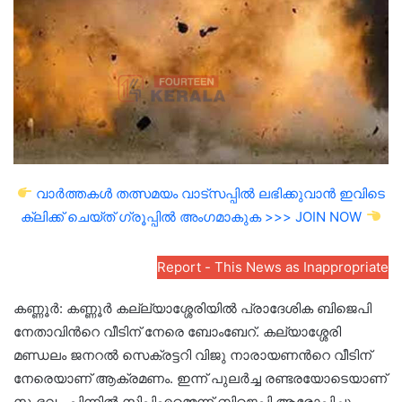
വാർത്തകൾ തത്സമയം വാട്സപ്പിൽ ലഭിക്കുവാൻ ഇവിടെ
ക്ലിക്ക് ചെയ്ത് ഗ്രൂപ്പിൽ അംഗമാകുക >>> JOIN NOW
Report - This News as Inappropriate
കണ്ണൂര്‍: കണ്ണൂർ കല്ല്യാശ്ശേരിയിൽ പ്രാദേശിക ബിജെപി
നേതാവിന്‍റെ വീടിന് നേരെ ബോംബേറ്. കല്യാശ്ശേരി
മണ്ഡലം ജനറൽ സെക്രട്ടറി വിജു നാരായണന്‍റെ വീടിന്
നേരെയാണ് ആക്രമണം. ഇന്ന് പുലർച്ച രണ്ടരയോടെയാണ്
സംഭവം. പിന്നിൽ സിപിഎമ്മെന്ന് ബിജെപി ആരോപിച്ചു.