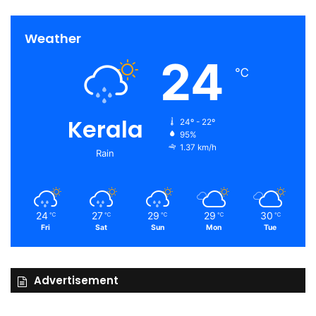
Weather
24
℃
Kerala
24º - 22º
95%
1.37 km/h
Rain
24
27
29
29
30
℃
℃
℃
℃
℃
Fri
Sat
Sun
Mon
Tue
Advertisement