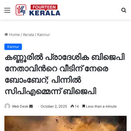
Menu
S
fo
Home
/
Kerala
/
Kannur
Kannur
കണ്ണൂരിൽ പ്രാദേശിക ബിജെപി
നേതാവിന്‍റെ വീടിന് നേരെ
ബോംബേറ്; പിന്നിൽ
സിപിഎമ്മെന്ന് ബിജെപി
Send
Web Desk
October 2, 2025
14
Less than a minute
an
email