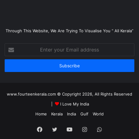
Through This Website, We Are Trying To Visualise You “ All Kerala”
Enter
your
Email
address
www.fourteenkerala.com © Copyright 2026, All Rights Reserved
|
I Love My India
Home
Kerala
India
Gulf
World
Facebook
Twitter
YouTube
Instagram
WhatsApp