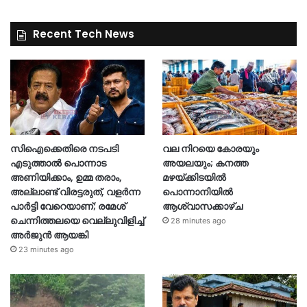
Recent Tech News
സിഐക്കെതിരെ നടപടി
വല നിറയെ കോരയും
എടുത്താൽ പൊന്നാട
അയലയും; കനത്ത
അണിയിക്കാം, ഉമ്മ തരാം,
മഴയ്ക്കിടയിൽ
അല്ലാണ്ട് വിരട്ടരുത്, വളർന്ന
പൊന്നാനിയിൽ
പാർട്ടി വേറെയാണ്; രമേശ്
ആശ്വാസക്കാഴ്ച
ചെന്നിത്തലയെ വെല്ലുവിളിച്ച്
28 minutes ago
അർജുൻ ആയങ്കി
23 minutes ago