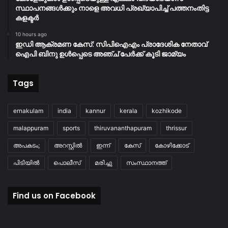
സ്ഥാപനങ്ങൾക്കും നാളെ അവധി പ്രഖ്യാപിച്ച് പത്തനംതിട്ട
കളക്ടർ
10 hours ago
ഇഡി ആക്രമണ കേസ്: സിപിഐഎം പ്രാദേശിക നേതാവ്
ഐപി ബിനു ഉൾപ്പെടെ അഞ്ച് പേർക്ക് കൂടി ജാമ്യം
Tags
ernakulam
india
kannur
kerala
kozhikode
malappuram
sports
thiruvananthapuram
thrissur
അപകടം;
അറസ്റ്റിൽ
ഇന്ന്
കേസ്
കോഴിക്കോട്
പിടിയിൽ
പൊലീസ്
മരിച്ചു
സംസ്ഥാനത്ത്
Find us on Facebook