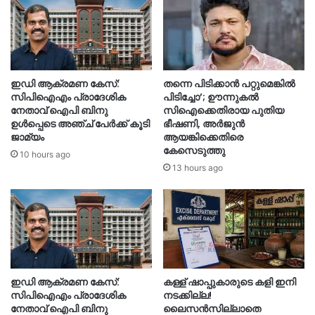
ഇഡി ആക്രമണ കേസ്:
തന്നെ പിടിക്കാൻ പറ്റുമെങ്കിൽ
സിപിഐഎം പ്രാദേശിക
പിടിച്ചോ’; ഊന്നുകൽ
നേതാവ് ഐപി ബിനു
സിഐക്കെതിരായ പുതിയ
ഉൾപ്പെടെ അഞ്ച് പേർക്ക് കൂടി
ഭീഷണി, അർജുൻ
ജാമ്യം
ആയങ്കിക്കെതിരെ
കേസെടുത്തു
10 hours ago
13 hours ago
ഇഡി ആക്രമണ കേസ്:
കള്ള് ഷാപ്പുകാരുടെ കളി ഇനി
സിപിഐഎം പ്രാദേശിക
നടക്കില്ല!
നേതാവ് ഐപി ബിനു
ലൈസൻസില്ലാതെ