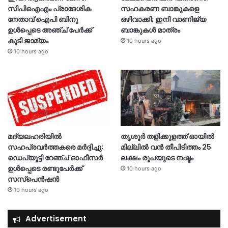
സിപിഐഎം പ്രാദേശിക
സഹകരണ ബാങ്കുകളെ
നേതാവ് ഐപി ബിനു
ഒഴിവാക്കി; ഇനി വാണിജ്യ
ഉൾപ്പെടെ അഞ്ച് പേർക്ക്
ബാങ്കുകൾ മാത്രം
കൂടി ജാമ്യം
10 hours ago
10 hours ago
മദ്യലഹരിയിൽ
തൃശൂര്‍ തളിക്കുളത്ത് ഓയില്‍
സഹപ്രവർത്തകരെ മർദ്ദിച്ചു;
മില്ലില്‍ വൻ തീപിടിത്തം 25
ഡെപ്യൂട്ടി റേഞ്ച് ഓഫീസർ
ലക്ഷം രൂപയുടെ നഷ്ടം
ഉൾപ്പെടെ രണ്ടുപേർക്ക്
10 hours ago
സസ്‌പെൻഷൻ
10 hours ago
Advertisement