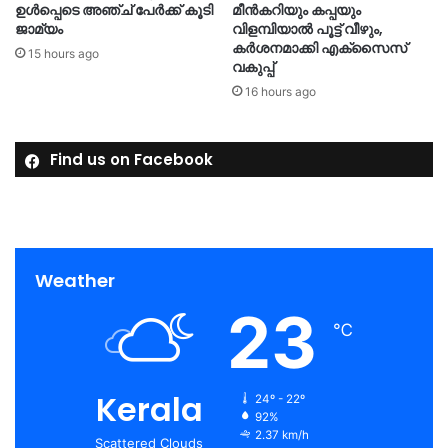
ഉൾപ്പെടെ അഞ്ച് പേർക്ക് കൂടി
മീൻകറിയും കപ്പയും
ജാമ്യം
വിളമ്പിയാൽ പൂട്ട് വീഴും,
കര്‍ശനമാക്കി എക്‌സൈസ്
15 hours ago
വകുപ്പ്
16 hours ago
Find us on Facebook
Weather
23
℃
Kerala
24º - 22º
92%
2.37 km/h
Scattered Clouds