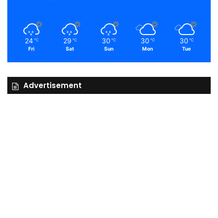
24
29
30
30
30
℃
℃
℃
℃
℃
Fri
Sat
Sun
Mon
Tue
Advertisement