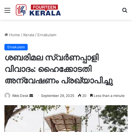
Menu
S
fo
Home
/
Kerala
/
Ernakulam
Ernakulam
ശബരിമല സ്വർണപ്പാളി
വിവാദം: ഹൈക്കോടതി
അന്വേഷണം പ്രഖ്യാപിച്ചു
Send
Web Desk
September 29, 2025
20
Less than a minute
an
email