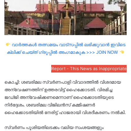
വാർത്തകൾ തത്സമയം വാട്സപ്പിൽ ലഭിക്കുവാൻ ഇവിടെ
ക്ലിക്ക് ചെയ്ത് ഗ്രൂപ്പിൽ അംഗമാകുക >>> JOIN NOW
Report - This News as Inappropriate
കൊച്ചി: ശബരിമല സ്വര്‍ണപാളി വിവാദത്തില്‍ വിശദമായ
അന്വേഷണത്തിന് ഉത്തരവിട്ട് ഹൈക്കോടതി. വിരമിച്ച
ജഡ്ജി അന്വേഷിക്കണമെന്നാണ് ഹൈക്കോടതിയുടെ
നിര്‍ദ്ദേശം. ശബരിമല വിജിലൻസ് കമ്മിഷണർ
ഹൈക്കോടതിയിൽ നേരിട്ട് ഹാജരായി വിശദീകരണം നൽകി.
സ്വർണം പൂശിയതിലടക്കം വലിയ സംശയങ്ങളും