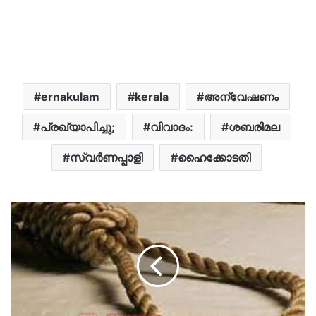
ernakulam
kerala
അന്വേഷണം
പ്രഖ്യാപിച്ചു;
വിവാദം:
ശബരിമല
സ്വർണപ്പാളി
ഹൈക്കോടതി