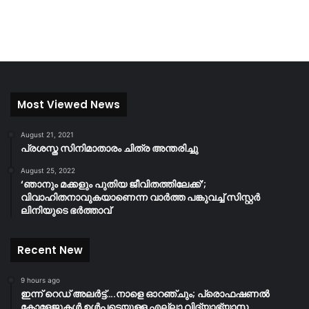
Most Viewed News
August 21, 2021
പ്രശസ്ത സിനിമാതാരം ചിത്ര അന്തരിച്ചു
August 25, 2022
‘ഞാനും മക്കളും പുതിയ ജീവിതത്തിലേക്ക്’;
വിവാഹിതനാവുകയാണെന്ന വാർത്ത പങ്കുവച്ച് സിസ്റ്റർ
ലിനിയുടെ ഭർത്താവ്
Recent New
9 hours ago
ഇന്ന് റെഡ് അലർട്ട്….നാളെ ഓറഞ്ചും; പ്രൊഫഷണൽ
കോളേജുകൾ ഉൾപ്പടെയുള്ള എല്ലാ വിദ്യാഭ്യാസ