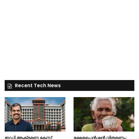
Recent Tech News
ഇഡി ആക്രമണ കേസ്:
ക്ഷേമപെൻഷൻ വിതരണം: