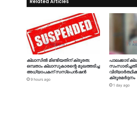
Related Articles
ക്ലാസിൽ മിണ്ടിയതിന് ക്രൂരത;
പാലക്കാട് ക
ഒമ്പതാം ക്ലാസുകാരന്റെ മുഖത്തടിച്ച
സംസാരിച്ചതി
അധ്യാപകന് സസ്പെൻഷൻ
വിദ്യാർത്ഥിക
ക്രൂരമർദ്ദനം
9 hours ago
1 day ago