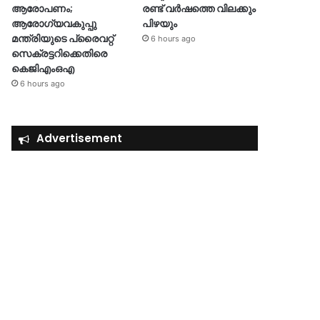
ആരോപണം;
രണ്ട് വർഷത്തെ വിലക്കും
ആരോഗ്യവകുപ്പു
പിഴയും
മന്ത്രിയുടെ പ്രൈവറ്റ്
6 hours ago
സെക്രട്ടറിക്കെതിരെ
കെജിഎംഒഎ
6 hours ago
Advertisement