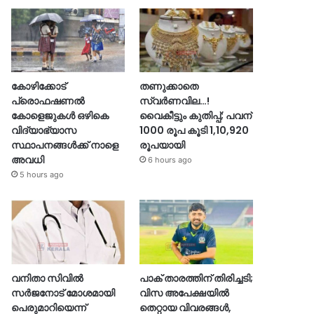
കോഴിക്കോട്
തണുക്കാതെ
പ്രൊഫഷണൽ
സ്വർണവില…!
കോളെജുകൾ ഒഴികെ
വൈകീട്ടും കുതിപ്പ്; പവന്
വിദ്യാഭ്യാസ
1000 രൂപ കൂടി 1,10,920
സ്ഥാപനങ്ങൾക്ക് നാളെ
രൂപയായി
അവധി
6 hours ago
5 hours ago
വനിതാ സിവിൽ
പാക് താരത്തിന് തിരിച്ചടി;
സർജനോട് മോശമായി
വിസ അപേക്ഷയിൽ
പെരുമാറിയെന്ന്
തെറ്റായ വിവരങ്ങൾ,