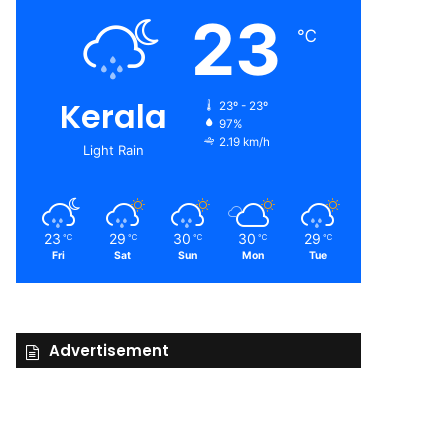
23
℃
Kerala
23º - 23º
97%
2.19 km/h
Light Rain
23
29
30
30
29
℃
℃
℃
℃
℃
Fri
Sat
Sun
Mon
Tue
Advertisement