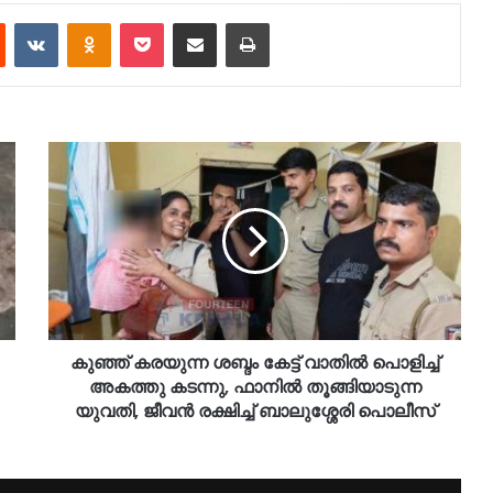
est
Reddit
VKontakte
Odnoklassniki
Pocket
Share via Email
Print
കുഞ്ഞ് കരയുന്ന ശബ്ദം കേട്ട് വാതിൽ പൊളിച്ച്
അകത്തു കടന്നു, ഫാനിൽ തൂങ്ങിയാടുന്ന
യുവതി, ജീവൻ രക്ഷിച്ച് ബാലുശ്ശേരി പൊലീസ്