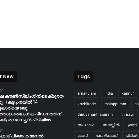
t New
Tags
ago
ernakulam
india
kannur
ിലെ കൗൺസിലിംഗിനിടെ ക്രൂരത
…! കട്ടപ്പനയിൽ 14
kozhikode
malappuram
sp
ുകാരിയെ ഒരു
്തോളംലൈംഗിക പീഡനത്തിന്
thiruvananthapuram
thrissur
കി; രണ്ടാനച്ഛൻ പിടിയിൽ
അപകടം;
അറസ്റ്റിൽ
ഇന്ന്
ago
ക്കോട് പ്രൊഫഷണൽ
കേസ്
കോഴിക്കോട്
പിടിയ