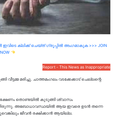
ഇവിടെ ക്ലിക്ക് ചെയ്ത് ഗ്രൂപ്പിൽ അംഗമാകുക >>> JOIN
NOW
Report - This News as Inappropriate
വീട്ടമ്മ മരിച്ചു. ചാത്തമംഗലം വടക്കേക്കാട് ചെല്ലന്റെ
. ഭക്ഷണം തൊണ്ടയിൽ കുടുങ്ങി ശ്വാസം
കയായിരുന്നു. അബോധാവസ്ഥയിൽ ആയ ഇവരെ ഉടൻ തന്നെ
ുവെങ്കിലും ജീവൻ രക്ഷിക്കാൻ ആയില്ല.