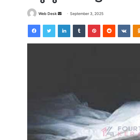
Send
Web Desk
September 3, 2025
an
Facebook
Twitter
LinkedIn
Tumblr
Pinterest
Reddit
VKon
email