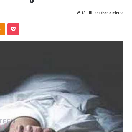
18
Less than a minute
takte
Odnoklassniki
Pocket