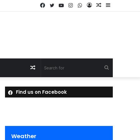
Facebook
Twitter
YouTube
Instagram
WhatsApp
Log
Random
Sidebar
In
Article
Random
Search
Article
for
Find us on Facebook
Weather