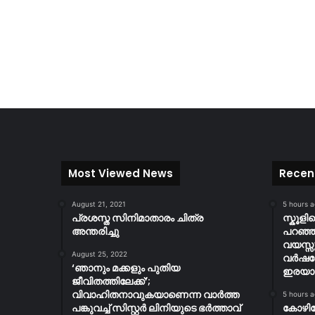
Most Viewed News
Recen
August 21, 2021
5 hours 
പ്രശസ്ത സിനിമാതാരം ചിത്ര
സ്കൂള
അന്തരിച്ചു
പറഞ്ഞു
വയസ്സ
August 25, 2022
വർഷത
‘ഞാനും മക്കളും പുതിയ
ഇരയാക്
ജീവിതത്തിലേക്ക്’;
വിവാഹിതനാവുകയാണെന്ന വാർത്ത
5 hours 
പങ്കുവച്ച് സിസ്റ്റർ ലിനിയുടെ ഭർത്താവ്
കോഴി