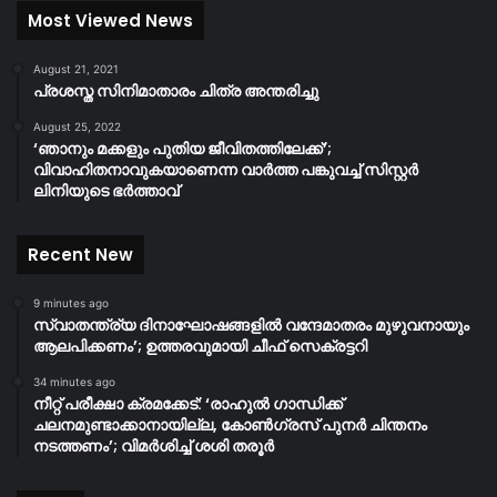
Most Viewed News
August 21, 2021
പ്രശസ്ത സിനിമാതാരം ചിത്ര അന്തരിച്ചു
August 25, 2022
‘ഞാനും മക്കളും പുതിയ ജീവിതത്തിലേക്ക്’;
വിവാഹിതനാവുകയാണെന്ന വാർത്ത പങ്കുവച്ച് സിസ്റ്റർ
ലിനിയുടെ ഭർത്താവ്
Recent New
9 minutes ago
സ്വാതന്ത്ര്യ ദിനാഘോഷങ്ങളിൽ വന്ദേമാതരം മുഴുവനായും
ആലപിക്കണം’; ഉത്തരവുമായി ചീഫ് സെക്രട്ടറി
34 minutes ago
നീറ്റ് പരീക്ഷാ ക്രമക്കേട്: ‘രാഹുൽ ഗാന്ധിക്ക്
ചലനമുണ്ടാക്കാനായില്ല, കോൺഗ്രസ് പുനർ ചിന്തനം
നടത്തണം’; വിമർശിച്ച് ശശി തരൂർ