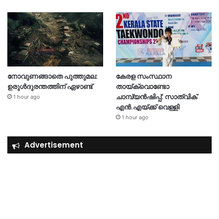
നോവുണങ്ങാതെ പുത്തുമല:
കേരള സംസ്ഥാന
ഉരുൾദുരന്തത്തിന് ഏഴാണ്ട്
തായ്‌ക്വൊണ്ടോ
ചാമ്പ്യൻഷിപ്പ്: സാത്വിക്
1 hour ago
എൻ.എയ്ക്ക് വെള്ളി
1 hour ago
Advertisement