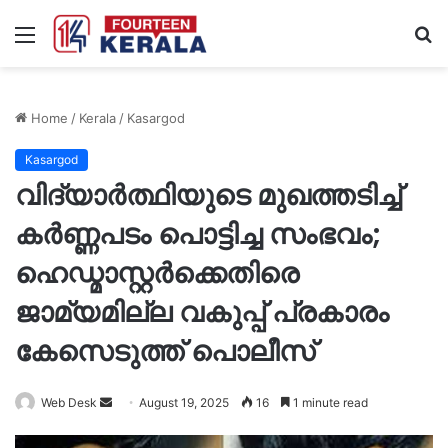
Menu
S
fo
Home
/
Kerala
/
Kasargod
Kasargod
വിദ്യാര്‍ത്ഥിയുടെ മുഖത്തടിച്ച്
കർണ്ണപടം പൊട്ടിച്ച സംഭവം;
ഹെഡ്മാസ്റ്റര്‍ക്കെതിരെ
ജാമ്യമില്ല വകുപ്പ് പ്രകാരം
കേസെടുത്ത് പൊലീസ്
Send
Web Desk
August 19, 2025
16
1 minute read
an