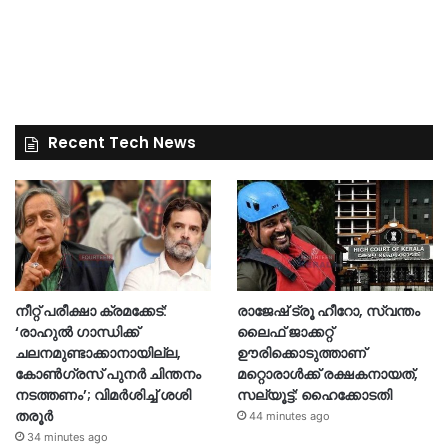
Recent Tech News
നീറ്റ് പരീക്ഷാ ക്രമക്കേട്:
രാജേഷ് ട്രൂ ഹീറോ, സ്വന്തം
‘രാഹുൽ ഗാന്ധിക്ക്
ലൈഫ് ജാക്കറ്റ്
ചലനമുണ്ടാക്കാനായില്ല,
ഊരിക്കൊടുത്താണ്
കോൺഗ്രസ് പുനർ ചിന്തനം
മറ്റൊരാള്‍ക്ക് രക്ഷകനായത്,
നടത്തണം’; വിമർശിച്ച് ശശി
സല്യൂട്ട്: ഹൈക്കോടതി
തരൂർ
44 minutes ago
34 minutes ago