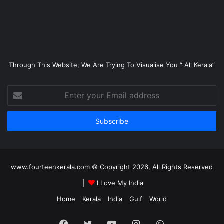
Through This Website, We Are Trying To Visualise You “ All Kerala”
Enter
your
Email
address
www.fourteenkerala.com © Copyright 2026, All Rights Reserved
|
I Love My India
Home
Kerala
India
Gulf
World
Facebook
Twitter
YouTube
Instagram
WhatsApp