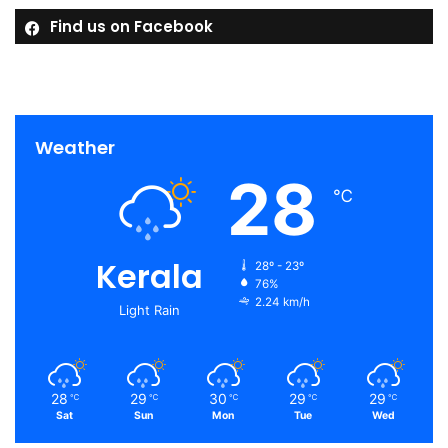
Find us on Facebook
Weather
28
℃
Kerala
28º - 23º
76%
2.24 km/h
Light Rain
28
29
30
29
29
℃
℃
℃
℃
℃
Sat
Sun
Mon
Tue
Wed