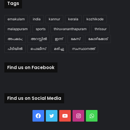
Tags
ernakulam
india
kannur
kerala
kozhikode
malappuram
sports
thiruvananthapuram
thrissur
അപകടം;
അറസ്റ്റിൽ
ഇന്ന്
കേസ്
കോഴിക്കോട്
പിടിയിൽ
പൊലീസ്
മരിച്ചു
സംസ്ഥാനത്ത്
Find us on Facebook
Find us on Social Media
Facebook
Twitter
YouTube
Instagram
WhatsApp