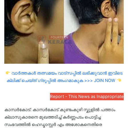
email
വാർത്തകൾ തത്സമയം വാട്സപ്പിൽ ലഭിക്കുവാൻ ഇവിടെ
ക്ലിക്ക് ചെയ്ത് ഗ്രൂപ്പിൽ അംഗമാകുക >>> JOIN NOW
Report - This News as Inappropriate
കാസർകോട്: കാസർകോട് കുണ്ടംകുഴി സ്കൂളിൽ പത്താം
ക്ലാസുകാരനെ മുഖത്തടിച്ച് കർണ്ണപടം പൊട്ടിച്ച
സംഭവത്തിൽ ഹെഡ്മാസ്റ്റർ എം അശോകനെതിരെ