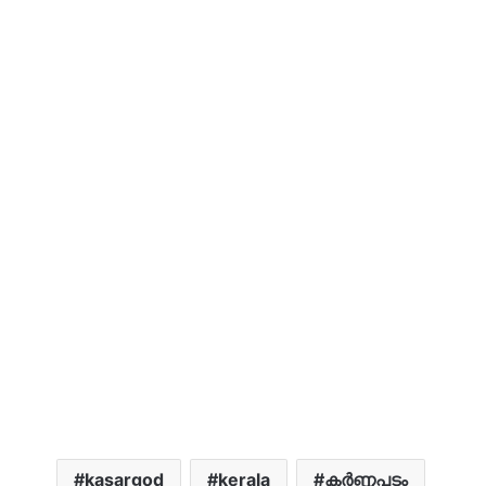
kasargod
kerala
കർണ്ണപടം