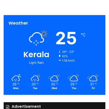
Weather
25
℃
Kerala
26º - 23º
92%
1.58 km/h
Light Rain
26
30
30
29
31
℃
℃
℃
℃
℃
Mon
Tue
Wed
Thu
Fri
Advertisement