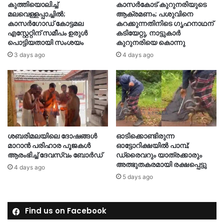
കുത്തിയൊലിച്ച്
കാസർകോട് കുറുനരിയുടെ
മലവെള്ളപ്പാച്ചിൽ;
ആക്രമണം; പശുവിനെ
കാസർഗോഡ് കോട്ടമല
കറക്കുന്നതിനിടെ ഗൃഹനാഥന്
എസ്റ്റേറ്റിന് സമീപം ഉരുൾ
കടിയേറ്റു, നാട്ടുകാർ
പൊട്ടിയതായി സംശയം
കുറുനരിയെ കൊന്നു
3 days ago
4 days ago
ശബരിമലയിലെ ദോഷങ്ങള്‍
ഓടിക്കൊണ്ടിരുന്ന
മാറാൻ പരിഹാര പൂജകൾ
ഓട്ടോറിക്ഷയിൽ പാമ്പ്;
ആരംഭിച്ച് ദേവസ്വം ബോർഡ്
ഡ്രൈവറും യാത്രക്കാരും
അത്ഭുതകരമായി രക്ഷപ്പെട്ടു
4 days ago
5 days ago
Find us on Facebook