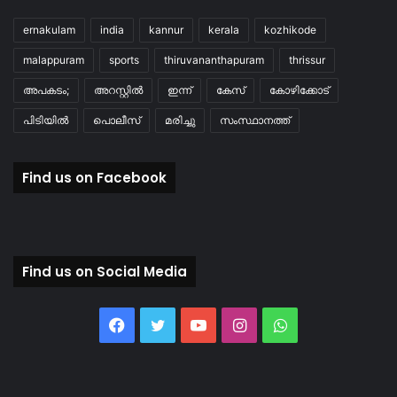
ernakulam
india
kannur
kerala
kozhikode
malappuram
sports
thiruvananthapuram
thrissur
അപകടം;
അറസ്റ്റിൽ
ഇന്ന്
കേസ്
കോഴിക്കോട്
പിടിയിൽ
പൊലീസ്
മരിച്ചു
സംസ്ഥാനത്ത്
Find us on Facebook
Find us on Social Media
Facebook
Twitter
YouTube
Instagram
WhatsApp