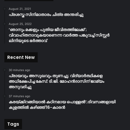
August 21, 2021
പ്രശസ്ത സിനിമാതാരം ചിത്ര അന്തരിച്ചു
August 25, 2022
‘ഞാനും മക്കളും പുതിയ ജീവിതത്തിലേക്ക്’;
വിവാഹിതനാവുകയാണെന്ന വാർത്ത പങ്കുവച്ച് സിസ്റ്റർ
ലിനിയുടെ ഭർത്താവ്
Recent New
30 minutes ago
പ്രായവും അസുഖവും തുണച്ചു; വിദ്യാർത്ഥികളെ
അധിക്ഷേപിച്ച കേസ്; ടി.ജി. മോഹൻദാസിന് ജാമ്യം
അനുവദിച്ചു
37 minutes ago
കരയ്ക്കിറങ്ങിയാൽ കഠിനമായ പൊള്ളൽ’;ദിവസങ്ങളായി
കുളത്തിൽ കഴിഞ്ഞ് 16-കാരൻ
Tags