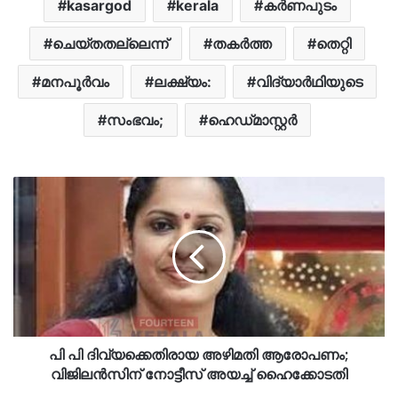
kasargod
kerala
കർണപുടം
ചെയ്തതല്ലെന്ന്
തകർത്ത
തെറ്റി
മനപൂര്‍വം
ലക്ഷ്യം:
വിദ്യാര്‍ഥിയുടെ
സംഭവം;
ഹെഡ്‍മാസ്റ്റർ
പി പി ദിവ്യക്കെതിരായ അഴിമതി ആരോപണം;
വിജിലന്‍സിന് നോട്ടീസ് അയച്ച് ഹൈക്കോടതി