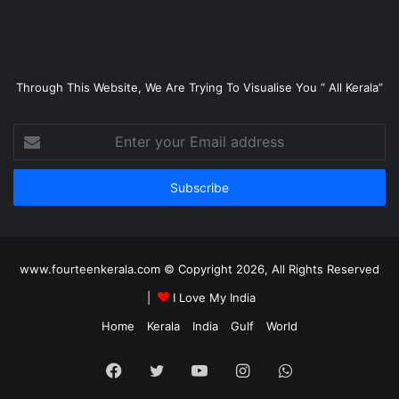
Through This Website, We Are Trying To Visualise You “ All Kerala”
Enter
your
Email
address
www.fourteenkerala.com © Copyright 2026, All Rights Reserved
|
I Love My India
Home
Kerala
India
Gulf
World
Facebook
Twitter
YouTube
Instagram
WhatsApp