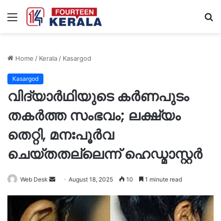
Menu
S
fo
Home
/
Kerala
/
Kasargod
Kasargod
വിദ്യാർഥിയുടെ കർണപുടം
തകർത്ത സംഭവം; ലക്ഷ്യം
തെറ്റി, മനഃപൂർവ
ചെയ്തതല്ലെന്ന് ഹെഡ്മാസ്റ്റർ
Send
Web Desk
August 18, 2025
10
1 minute read
an
email