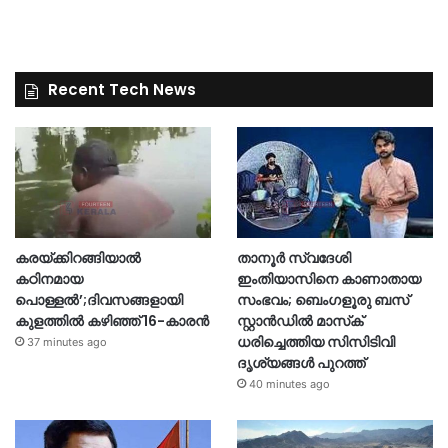
Recent Tech News
കരയ്ക്കിറങ്ങിയാൽ
താനൂർ സ്വദേശി
കഠിനമായ
ഇംതിയാസിനെ കാണാതായ
പൊള്ളൽ’;ദിവസങ്ങളായി
സംഭവം; ബെംഗളൂരു ബസ്
കുളത്തിൽ കഴിഞ്ഞ് 16-കാരൻ
സ്റ്റാൻഡിൽ മാസ്‌ക്
ധരിച്ചെത്തിയ സിസിടിവി
37 minutes ago
ദൃശ്യങ്ങൾ പുറത്ത്
40 minutes ago