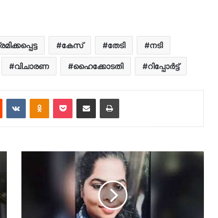
ിക്കപ്പെട്ട
കേസ്
തേടി
നടി
വിചാരണ
ഹൈക്കോടതി
റിപ്പോർട്ട്
est
Reddit
VKontakte
Odnoklassniki
Pocket
Share via Email
Print