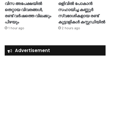
വിസ അപേക്ഷയിൽ
ഒളിവില്‍ പോകാൻ
തെറ്റായ വിവരങ്ങൾ,
സഹായിച്ച കണ്ണൂർ
രണ്ട് വർഷത്തെ വിലക്കും
സ്വദേശികളായ രണ്ട്
പിഴയും
കൂട്ടാളികൾ കസ്റ്റഡിയിൽ
1 hour ago
2 hours ago
Advertisement