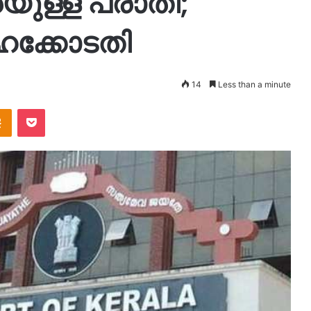
യുള്ള പരാതി;
ഹൈക്കോടതി
14
Less than a minute
takte
Odnoklassniki
Pocket