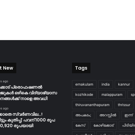
t New
Tags
es ago
ernakulam
india
kannur
ക്കോട് പ്രൊഫഷണൽ
ുകൾ ഒഴികെ വിദ്യാഭ്യാസ
kozhikode
malappuram
sp
നങ്ങൾക്ക് നാളെ അവധി
thiruvananthapuram
thrissur
es ago
്കാതെ സ്വർണവില…!
അപകടം;
അറസ്റ്റിൽ
ഇന്ന്
ടും കുതിപ്പ്; പവന് 1000 രൂപ
,10,920 രൂപയായി
കേസ്
കോഴിക്കോട്
പിടിയ