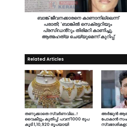
ബാങ്ക് ജീവനക്കാരനെ കാണാനില്ലെന്ന്
പരാതി; 'ബാങ്കിൽ സെക്രട്ടറിയും
പ്രസിഡൻ്റും തിരിമറി കാണിച്ചു,
ആത്മഹത്യ ചെയ്യുമെന്ന് കുറിപ്പ്
Related Articles
തണുക്കാതെ സ്വർണവില…!
അർജുൻ ആയങ്
വൈകീട്ടും കുതിപ്പ്; പവന് 1000 രൂപ
പോകാൻ സഹായ
കൂടി 1,10,920 രൂപയായി
സ്വദേശികളായ