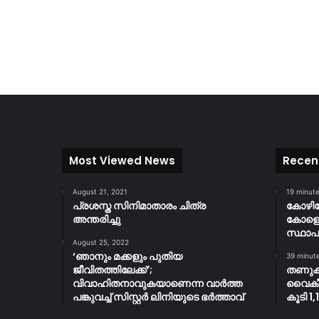
Most Viewed News
Recen
August 21, 2021
19 minut
പ്രശസ്ത സിനിമാതാരം ചിത്ര
കോഴി
അന്തരിച്ചു
കോളെജ
സ്ഥാപ
August 25, 2022
‘ഞാനും മക്കളും പുതിയ
39 minut
ജീവിതത്തിലേക്ക്’;
തണുക
വിവാഹിതനാവുകയാണെന്ന വാർത്ത
വൈകീട്
പങ്കുവച്ച് സിസ്റ്റർ ലിനിയുടെ ഭർത്താവ്
കൂടി 1