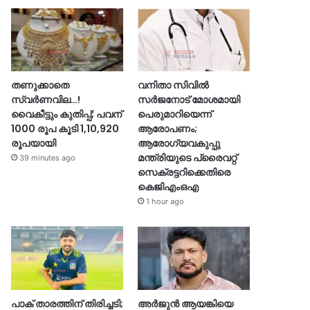
തണുക്കാതെ
വനിതാ സിവിൽ
സ്വർണവില…!
സർജനോട് മോശമായി
വൈകീട്ടും കുതിപ്പ്; പവന്
പെരുമാറിയെന്ന്
1000 രൂപ കൂടി 1,10,920
ആരോപണം;
രൂപയായി
ആരോഗ്യവകുപ്പു
മന്ത്രിയുടെ പ്രൈവറ്റ്
39 minutes ago
സെക്രട്ടറിക്കെതിരെ
കെജിഎംഒഎ
1 hour ago
പാക് താരത്തിന് തിരിച്ചടി;
അർജുൻ ആയങ്കിയെ