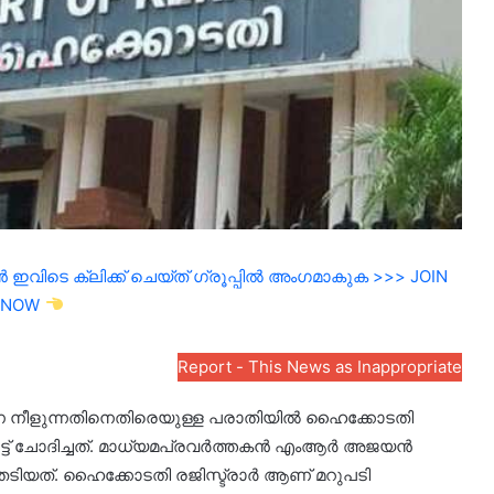
ഇവിടെ ക്ലിക്ക് ചെയ്ത് ഗ്രൂപ്പിൽ അംഗമാകുക >>> JOIN
NOW
Report - This News as Inappropriate
ാരണ നീളുന്നതിനെതിരെയുള്ള പരാതിയിൽ ഹൈക്കോടതി
ോർട്ട് ചോദിച്ചത്. മാധ്യമപ്രവർത്തകൻ എംആർ അജയൻ
തേടിയത്. ഹൈക്കോടതി രജിസ്ട്രാർ ആണ് മറുപടി