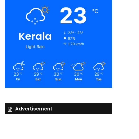
23
℃
Kerala
23º - 23º
97%
1.79 km/h
Light Rain
23
29
30
30
29
℃
℃
℃
℃
℃
Fri
Sat
Sun
Mon
Tue
Advertisement