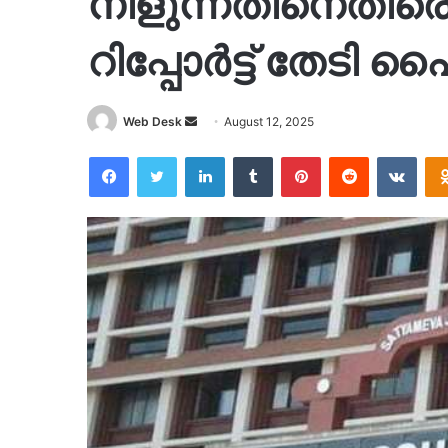
നീളുന്നതിനെതിരെ
റിപ്പോർട്ട് തേടി 
Send
Web Desk
August 12, 2025
an
Facebook
Twitter
LinkedIn
Tumblr
Pinterest
Reddit
VKon
email