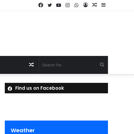
Facebook
Twitter
YouTube
Instagram
WhatsApp
Log
Random
Sidebar
In
Article
Random
Search
Article
for
Find us on Facebook
Weather