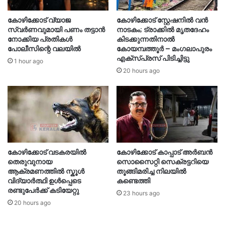
കോഴിക്കോട് വ്യാജ
കോഴിക്കോട് സ്റ്റേഷനിൽ വൻ
സ്വർണവുമായി പണം തട്ടാൻ
നാടകം; ട്രാക്കിൽ മൃതദേഹം
നോക്കിയ പ്രതികൾ
കിടക്കുന്നതിനാൽ
പോലീസിന്റെ വലയിൽ
കോയമ്പത്തൂർ – മംഗലാപുരം
എക്സ്പ്രസ് പിടിച്ചിട്ടു
1 hour ago
20 hours ago
കോഴിക്കോട് വടകരയിൽ
കോഴിക്കോട് കാപ്പാട് അര്‍ബന്‍
തെരുവുനായ
സൊസൈറ്റി സെക്രട്ടറിയെ
ആക്രമണത്തിൽ സ്കൂൾ
തൂങ്ങിമരിച്ച നിലയിൽ
വിദ്യാർത്ഥി ഉൾപ്പെടെ
കണ്ടെത്തി
രണ്ടുപേർക്ക് കടിയേറ്റു
23 hours ago
20 hours ago