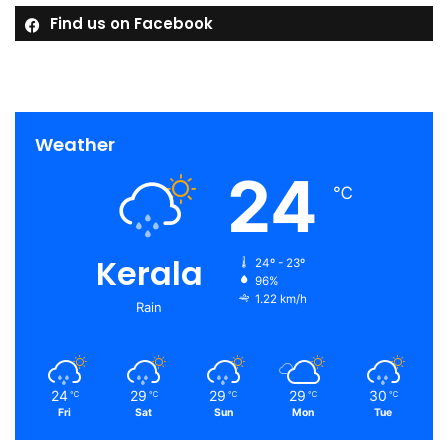
Find us on Facebook
Weather
24
℃
Kerala
24º - 23º
96%
1.22 km/h
Rain
24
29
29
29
30
℃
℃
℃
℃
℃
Fri
Sat
Sun
Mon
Tue