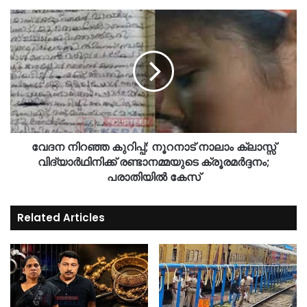
വേദന നിറഞ്ഞ കുറിപ്പ്; നൂറനാട് നാലാം ക്ലാസ്സ്
വിദ്യാര്‍ഥിനിക്ക് രണ്ടാനമ്മയുടെ ക്രൂരമര്‍ദ്ദനം;
പരാതിയിൽ കേസ്
Related Articles