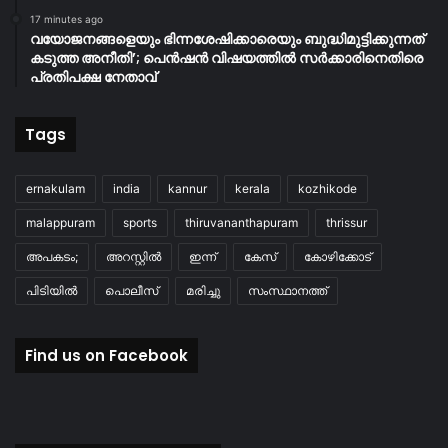
17 minutes ago
വയോജനങ്ങളെയും ഭിന്നശേഷിക്കാരെയും ബുദ്ധിമുട്ടിക്കുന്നത്
കടുത്ത അനീതി’; പെൻഷൻ വിഷയത്തിൽ സർക്കാരിനെതിരെ
പ്രതിപക്ഷ നേതാവ്
Tags
ernakulam
india
kannur
kerala
kozhikode
malappuram
sports
thiruvananthapuram
thrissur
അപകടം;
അറസ്റ്റിൽ
ഇന്ന്
കേസ്
കോഴിക്കോട്
പിടിയിൽ
പൊലീസ്
മരിച്ചു
സംസ്ഥാനത്ത്
Find us on Facebook