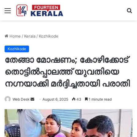
Menu
S
fo
Home
/
Kerala
/
Kozhikode
Kozhikode
തേങ്ങാ മോഷണം; കോഴിക്കോട്
തൊട്ടിൽപ്പാലത്ത് യുവതിയെ
നഗ്നയാക്കി മർദ്ദിച്ചതായി പരാതി
Send
Web Desk
August 6, 2025
43
1 minute read
an
email