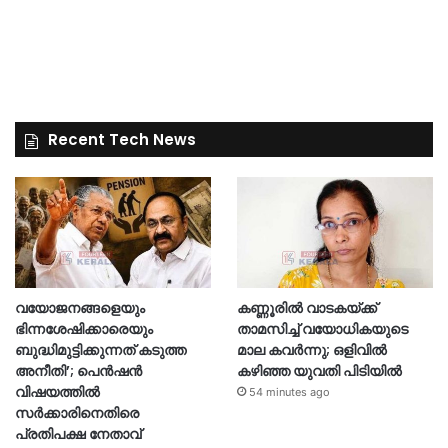
Recent Tech News
വയോജനങ്ങളെയും
കണ്ണൂരിൽ വാടകയ്ക്ക്
ഭിന്നശേഷിക്കാരെയും
താമസിച്ച് വയോധികയുടെ
ബുദ്ധിമുട്ടിക്കുന്നത് കടുത്ത
മാല കവർന്നു; ഒളിവിൽ
അനീതി’; പെൻഷൻ
കഴിഞ്ഞ യുവതി പിടിയിൽ
വിഷയത്തിൽ
54 minutes ago
സർക്കാരിനെതിരെ
പ്രതിപക്ഷ നേതാവ്