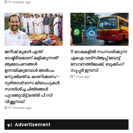
17 minutes ago
ജനീഷ് കുമാർ എന്ത്
11 ഭാഷകളിൽ സംസാരിക്കുന്ന
രാഷ്ട്രീയമാണ് കളിക്കുന്നത്?
എഐ വാട്‌സ്ആപ്പ് ബോട്ട്
ആരോപണങ്ങൾ
സേവനത്തിലേക്ക്, ബുക്കിംഗ്
ഉന്നയിക്കുമ്പോൾ അൽപം
സൂപ്പർ ഈസി
മനുഷ്യത്വം കാണിക്കണം’-
1 hour ago
ദുരിതാശ്വാസ ക്യാംപുകള്‍
സന്ദര്‍ശിച്ച ചിത്രങ്ങള്‍
പുറത്തുവിട്ട് മന്ത്രി പി സി
വിഷ്ണുനാഥ്
57 minutes ago
Advertisement