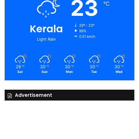
23
℃
Kerala
29º - 23º
99%
0.51 km/h
Light Rain
29
30
30
30
30
℃
℃
℃
℃
℃
Sat
Sun
Mon
Tue
Wed
Advertisement