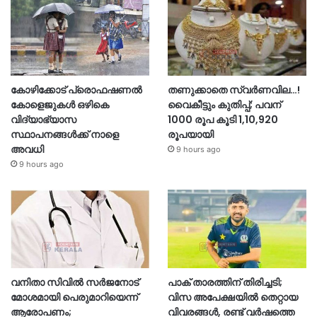
കോഴിക്കോട് പ്രൊഫഷണൽ
തണുക്കാതെ സ്വർണവില…!
കോളെജുകൾ ഒഴികെ
വൈകീട്ടും കുതിപ്പ്; പവന്
വിദ്യാഭ്യാസ
1000 രൂപ കൂടി 1,10,920
സ്ഥാപനങ്ങൾക്ക് നാളെ
രൂപയായി
അവധി
9 hours ago
9 hours ago
വനിതാ സിവിൽ സർജനോട്
പാക് താരത്തിന് തിരിച്ചടി;
മോശമായി പെരുമാറിയെന്ന്
വിസ അപേക്ഷയിൽ തെറ്റായ
ആരോപണം;
വിവരങ്ങൾ, രണ്ട് വർഷത്തെ