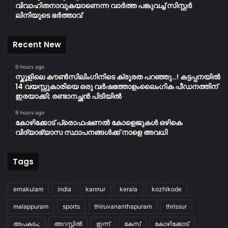
വിവാഹിതനാവുകയാണെന്ന വാർത്ത പങ്കുവച്ച് സിസ്റ്റർ
ലിനിയുടെ ഭർത്താവ്
Recent New
9 hours ago
സ്കൂളിലെ കൗൺസിലിംഗിനിടെ ക്രൂരത പറഞ്ഞു…! കട്ടപ്പനയിൽ
14 വയസ്സുകാരിയെ ഒരു വർഷത്തോളംലൈംഗിക പീഡനത്തിന്
ഇരയാക്കി; രണ്ടാനച്ഛൻ പിടിയിൽ
9 hours ago
കോഴിക്കോട് പ്രൊഫഷണൽ കോളെജുകൾ ഒഴികെ
വിദ്യാഭ്യാസ സ്ഥാപനങ്ങൾക്ക് നാളെ അവധി
Tags
ernakulam
india
kannur
kerala
kozhikode
malappuram
sports
thiruvananthapuram
thrissur
അപകടം;
അറസ്റ്റിൽ
ഇന്ന്
കേസ്
കോഴിക്കോട്