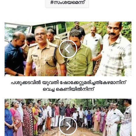
സംശയമെന്ന്
പശുക്കടവിൽ യുവതി ഷോക്കേറ്റുമരിച്ചത്‌കേഴമാനിന്
വെച്ച കെണിയിൽനിന്ന്