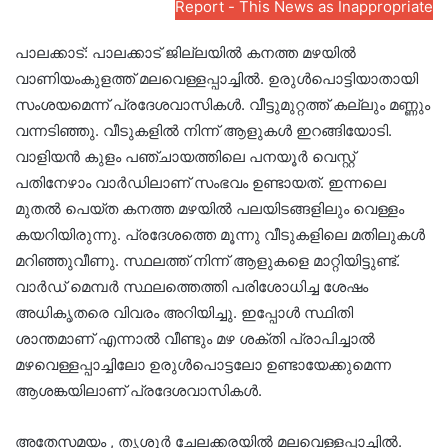
Report - This News as Inappropriate
പാലക്കാട്: പാലക്കാട് ജില്ലയിൽ കനത്ത മഴയിൽ
വാണിയംകുളത്ത് മലവെള്ളപ്പാച്ചിൽ. ഉരുൾപൊട്ടിയാതായി
സംശയമെന്ന് പ്രദേശവാസികൾ. വീട്ടുമുറ്റത്ത് കല്ലും മണ്ണും
വന്നടിഞ്ഞു. വീടുകളിൽ നിന്ന് ആളുകൾ ഇറങ്ങിയോടി.
വാളിയൻ കുളം പഞ്ചായത്തിലെ പനയൂർ വെസ്റ്റ്
പതിനേഴാം വാർഡിലാണ് സംഭവം ഉണ്ടായത്. ഇന്നലെ
മുതൽ പെയ്ത കനത്ത മഴയിൽ പലയിടങ്ങളിലും വെള്ളം
കയറിയിരുന്നു. പ്രദേശത്തെ മൂന്നു വീടുകളിലെ മതിലുകൾ
മറിഞ്ഞുവീണു. സ്ഥലത്ത് നിന്ന് ആളുകളെ മാറ്റിയിട്ടുണ്ട്.
വാർഡ് മെമ്പർ സ്ഥലത്തെത്തി പരിശോധിച്ച ശേഷം
അധികൃതരെ വിവരം അറിയിച്ചു. ഇപ്പോൾ സ്ഥിതി
ശാന്തമാണ് എന്നാൽ വീണ്ടും മഴ ശക്തി പ്രാപിച്ചാൽ
മഴവെള്ളപ്പാച്ചിലോ ഉരുൾപൊട്ടലോ ഉണ്ടായേക്കുമെന്ന
ആശങ്കയിലാണ് പ്രദേശവാസികൾ.
അതേസമയം , തൃശൂർ ചേലക്കരയിൽ മലവെള്ളപ്പാച്ചിൽ.