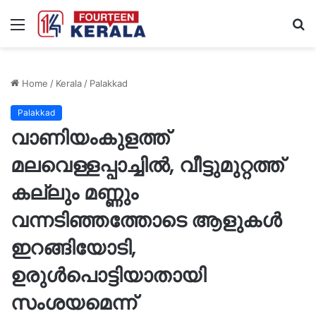
Menu
S
fo
Home
/
Kerala
/
Palakkad
Palakkad
വാണിയംകുളത്ത്
മലവെള്ളപ്പാച്ചിൽ, വീട്ടുമുറ്റത്ത്
കല്ലും മണ്ണും
വന്നടിഞ്ഞത്തോടെ ആളുകൾ
ഇറങ്ങിയോടി,
ഉരുൾപൊട്ടിയാതായി
സംശയമെന്ന്