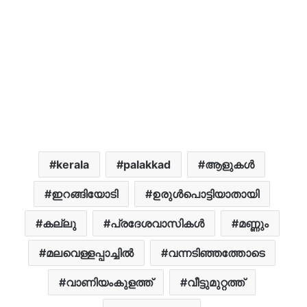
kerala
palakkad
ആളുകൾ
ഇറങ്ങിയോടി
ഉരുൾപൊട്ടിയാതായി
കല്ലു
പ്രദേശവാസികൾ
മണ്ണും
മലവെള്ളപ്പാച്ചിൽ
വന്നടിഞ്ഞത്തോടെ
വാണിയംകുളത്ത്
വീട്ടുമുറ്റത്ത്