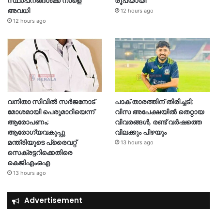
സ്ഥാപനങ്ങൾക്ക് നാളെ
രൂപയായി
അവധി
12 hours ago
12 hours ago
വനിതാ സിവിൽ സർജനോട്
പാക് താരത്തിന് തിരിച്ചടി;
മോശമായി പെരുമാറിയെന്ന്
വിസ അപേക്ഷയിൽ തെറ്റായ
ആരോപണം;
വിവരങ്ങൾ, രണ്ട് വർഷത്തെ
ആരോഗ്യവകുപ്പു
വിലക്കും പിഴയും
മന്ത്രിയുടെ പ്രൈവറ്റ്
13 hours ago
സെക്രട്ടറിക്കെതിരെ
കെജിഎംഒഎ
13 hours ago
Advertisement