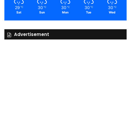
29
30
30
30
30
℃
℃
℃
℃
℃
Sat
Sun
Mon
Tue
Wed
Advertisement