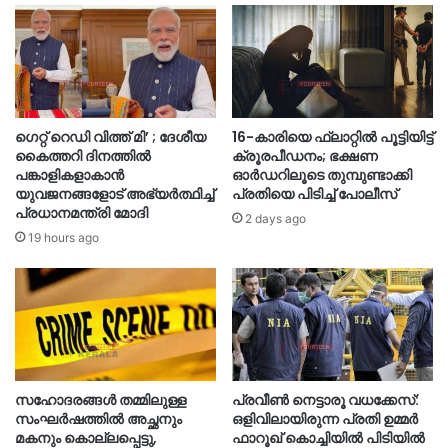
ഗെറ്റ് റെഡി വിത്ത് മി’ ; ദേശീയ
16-കാരിയെ ഫ്ലാറ്റിൽ പൂട്ടിയിട്ട്
കൈത്തറി ദിനത്തിൽ
ക്രൂരപീഡനം; ഭക്ഷണ
പങ്കാളികളാകാൻ
ഓർഡറിലൂടെ തുമ്പുണ്ടാക്കി
യുവജനങ്ങളോട് അഭ്യർത്ഥിച്ച്
പ്രതിയെ പിടിച്ച് പോലീസ്
പ്രധാനമന്ത്രി മോദി
2 days ago
19 hours ago
സഹോദരങ്ങൾ തമ്മിലുള്ള
പ്രവീൺ നെട്ടാരൂ വധക്കേസ്:
സംഘർഷത്തിൽ അച്ഛനും
ഒളിവിലായിരുന്ന പ്രതി ഉമ്മർ
മകനും കൊല്ലപ്പെട്ടു,
ഫാറൂഖ് കൊച്ചിയിൽ പിടിയിൽ