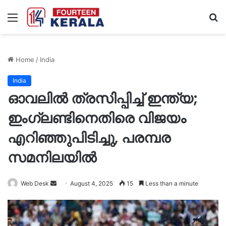
Menu
S
fo
Home
/
India
India
ഓവലിൽ ത്രസിപ്പിച്ച് ഇന്ത്യ;
ഇംഗ്ലണ്ടിനെതിരെ വിജയം
എറിഞ്ഞുപിടിച്ചു, പരമ്പര
സമനിലയില്‍
Send
Web Desk
August 4, 2025
15
Less than a minute
an
email