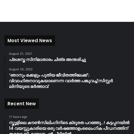
Most Viewed News
August 21, 2021
പ്രശസ്ത സിനിമാതാരം ചിത്ര അന്തരിച്ചു
August 25, 2022
‘ഞാനും മക്കളും പുതിയ ജീവിതത്തിലേക്ക്’;
വിവാഹിതനാവുകയാണെന്ന വാർത്ത പങ്കുവച്ച് സിസ്റ്റർ
ലിനിയുടെ ഭർത്താവ്
Recent New
11 hours ago
സ്കൂളിലെ കൗൺസിലിംഗിനിടെ ക്രൂരത പറഞ്ഞു…! കട്ടപ്പനയിൽ
14 വയസ്സുകാരിയെ ഒരു വർഷത്തോളംലൈംഗിക പീഡനത്തിന്
ഇരയാക്കി; രണ്ടാനച്ഛൻ പിടിയിൽ