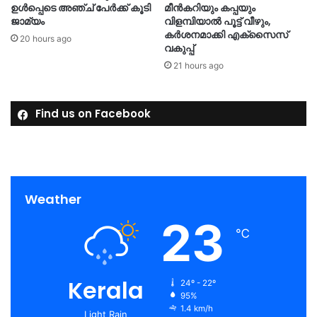
ഉൾപ്പെടെ അഞ്ച് പേർക്ക് കൂടി
മീൻകറിയും കപ്പയും
ജാമ്യം
വിളമ്പിയാൽ പൂട്ട് വീഴും,
കര്‍ശനമാക്കി എക്‌സൈസ്
20 hours ago
വകുപ്പ്
21 hours ago
Find us on Facebook
Weather
23
℃
Kerala
24º - 22º
95%
1.4 km/h
Light Rain