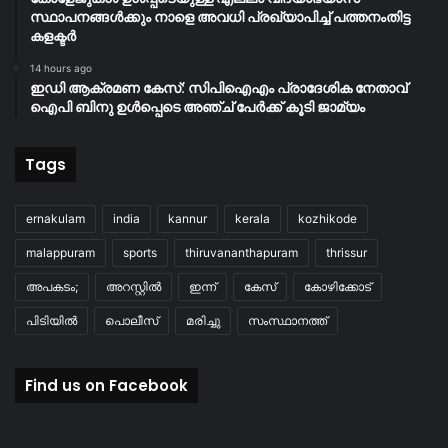
സ്ഥാപനങ്ങൾക്കും നാളെ അവധി പ്രഖ്യാപിച്ച് പത്തനംതിട്ട
കളക്ടർ
14 hours ago
ഇഡി ആക്രമണ കേസ്: സിപിഐഎം പ്രാദേശിക നേതാവ്
ഐപി ബിനു ഉൾപ്പെടെ അഞ്ച് പേർക്ക് കൂടി ജാമ്യം
Tags
ernakulam
india
kannur
kerala
kozhikode
malappuram
sports
thiruvananthapuram
thrissur
അപകടം;
അറസ്റ്റിൽ
ഇന്ന്
കേസ്
കോഴിക്കോട്
പിടിയിൽ
പൊലീസ്
മരിച്ചു
സംസ്ഥാനത്ത്
Find us on Facebook