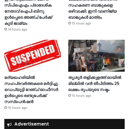
സിപിഐഎം പ്രാദേശിക
സഹകരണ ബാങ്കുകളെ
നേതാവ് ഐപി ബിനു
ഒഴിവാക്കി; ഇനി വാണിജ്യ
ഉൾപ്പെടെ അഞ്ച് പേർക്ക്
ബാങ്കുകൾ മാത്രം
കൂടി ജാമ്യം
15 hours ago
14 hours ago
മദ്യലഹരിയിൽ
തൃശൂര്‍ തളിക്കുളത്ത് ഓയില്‍
സഹപ്രവർത്തകരെ മർദ്ദിച്ചു;
മില്ലില്‍ വൻ തീപിടിത്തം 25
ഡെപ്യൂട്ടി റേഞ്ച് ഓഫീസർ
ലക്ഷം രൂപയുടെ നഷ്ടം
ഉൾപ്പെടെ രണ്ടുപേർക്ക്
15 hours ago
സസ്‌പെൻഷൻ
15 hours ago
Advertisement