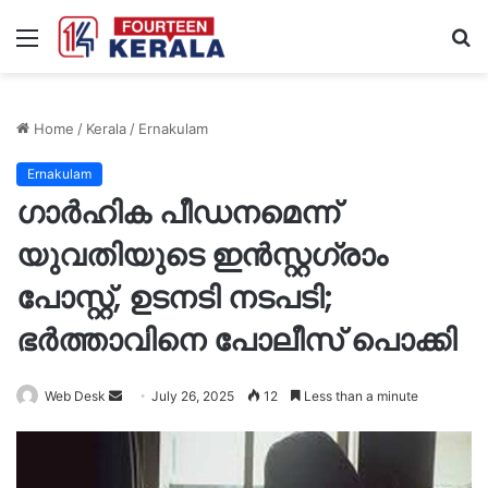
Menu
S
fo
Home
/
Kerala
/
Ernakulam
Ernakulam
ഗാര്‍ഹിക പീഡനമെന്ന്
യുവതിയുടെ ഇന്‍സ്റ്റഗ്രാം
പോസ്റ്റ്, ഉടനടി നടപടി;
ഭര്‍ത്താവിനെ പോലീസ് പൊക്കി
Send
Web Desk
July 26, 2025
12
Less than a minute
an
email