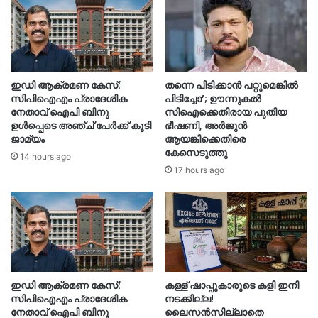
ഇഡി ആക്രമണ കേസ്:
തന്നെ പിടിക്കാൻ പറ്റുമെങ്കിൽ
സിപിഐഎം പ്രാദേശിക
പിടിച്ചോ’; ഊന്നുകൽ
നേതാവ് ഐപി ബിനു
സിഐക്കെതിരായ പുതിയ
ഉൾപ്പെടെ അഞ്ച് പേർക്ക് കൂടി
ഭീഷണി, അർജുൻ
ജാമ്യം
ആയങ്കിക്കെതിരെ
കേസെടുത്തു
14 hours ago
17 hours ago
ഇഡി ആക്രമണ കേസ്:
കള്ള് ഷാപ്പുകാരുടെ കളി ഇനി
സിപിഐഎം പ്രാദേശിക
നടക്കില്ല!
നേതാവ് ഐപി ബിനു
ലൈസൻസില്ലാതെ