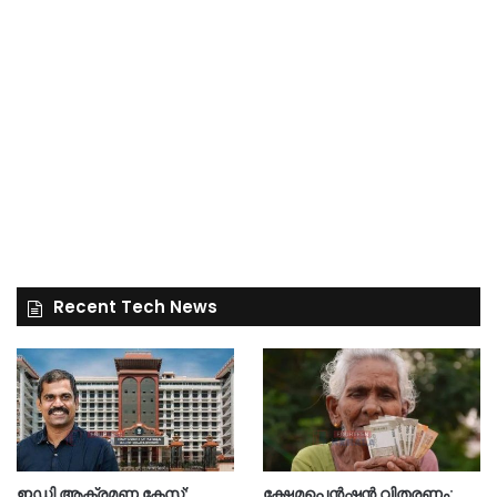
Recent Tech News
ഇഡി ആക്രമണ കേസ്:
ക്ഷേമപെൻഷൻ വിതരണം: