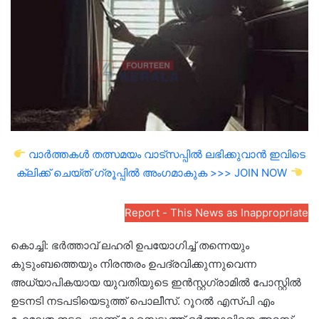
വാർത്തകൾ തത്സമയം വാട്സപ്പിൽ ലഭിക്കുവാൻ ഇവിടെ
ക്ലിക്ക് ചെയ്ത് ഗ്രൂപ്പിൽ അംഗമാകുക >>> JOIN NOW
Report - This News as Inappropriate
കൊച്ചി: ഭർത്താവ് ലഹരി ഉപയോഗിച്ച് തന്നെയും
കുടുംബത്തെയും നിരന്തരം ഉപദ്രവിക്കുന്നുവെന്ന
അധ്യാപികയായ യുവതിയുടെ ഇന്‍സ്റ്റഗ്രാമില്‍ പോസ്റ്റിൽ
ഉടനടി നടപടിയെടുത്ത് പൊലീസ്. റൂറല്‍ എസ്പി എം