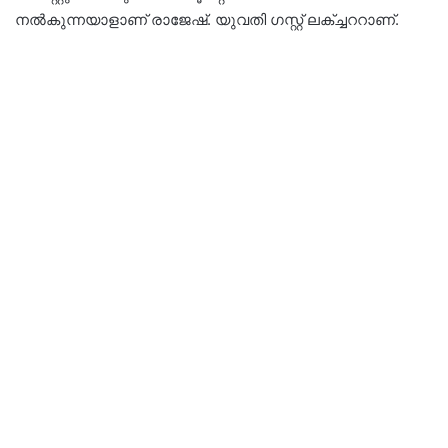
നല്‍കുന്നയാളാണ് രാജേഷ്. യുവതി ഗസ്റ്റ് ലക്ച്ചററാണ്.