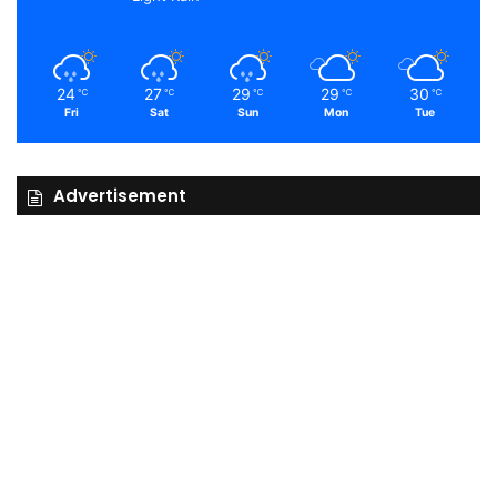
24
27
29
29
30
℃
℃
℃
℃
℃
Fri
Sat
Sun
Mon
Tue
Advertisement