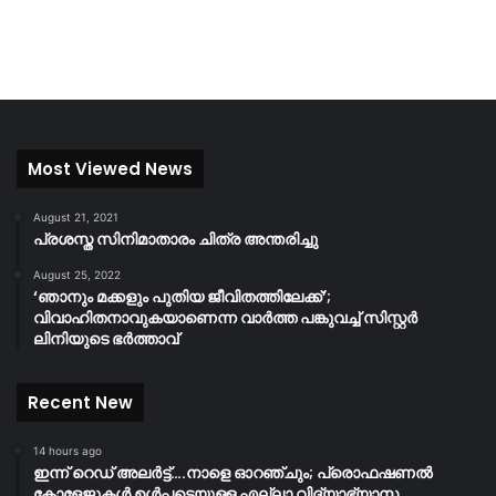
Most Viewed News
August 21, 2021
പ്രശസ്ത സിനിമാതാരം ചിത്ര അന്തരിച്ചു
August 25, 2022
‘ഞാനും മക്കളും പുതിയ ജീവിതത്തിലേക്ക്’;
വിവാഹിതനാവുകയാണെന്ന വാർത്ത പങ്കുവച്ച് സിസ്റ്റർ
ലിനിയുടെ ഭർത്താവ്
Recent New
14 hours ago
ഇന്ന് റെഡ് അലർട്ട്….നാളെ ഓറഞ്ചും; പ്രൊഫഷണൽ
കോളേജുകൾ ഉൾപ്പടെയുള്ള എല്ലാ വിദ്യാഭ്യാസ