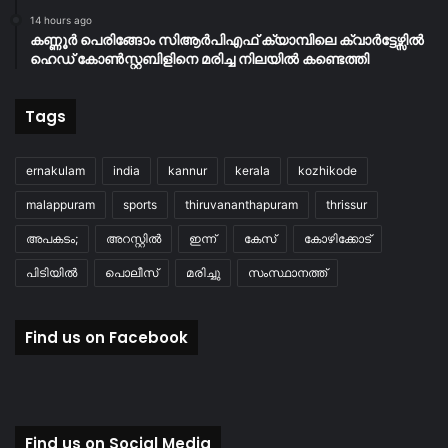
14 hours ago
കണ്ണൂർ പെരിങ്ങോം സിആർപിഎഫ് ക്യാമ്പിലെ ക്വാർട്ടേഴ്സിൽ
ഹെഡ് കോൺസ്റ്റബിളിനെ മരിച്ച നിലയിൽ കണ്ടെത്തി
Tags
ernakulam
india
kannur
kerala
kozhikode
malappuram
sports
thiruvananthapuram
thrissur
അപകടം;
അറസ്റ്റിൽ
ഇന്ന്
കേസ്
കോഴിക്കോട്
പിടിയിൽ
പൊലീസ്
മരിച്ചു
സംസ്ഥാനത്ത്
Find us on Facebook
Find us on Social Media