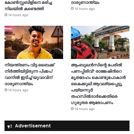
കോൺസ്റ്റബിളിനെ മരിച്ച
ദാരുണാന്ത്യം
നിലയിൽ കണ്ടെത്തി
14 hours ago
14 hours ago
നിയന്ത്രണം വിട്ട ബൈക്ക്
ആംബുലൻസിന്റെ പേരിൽ
നിർത്തിയിട്ടിരുന്ന പിക്കപ്
പണപ്പിരിവ്? രാജേഷിന്‍റെ
വാനിൽ ഇടിച്ച് യുവാവിന്
മൃതദേഹം കൊണ്ടുപോകാൻ
ദാരുണാന്ത്യം
കൈക്കൂലി ആവശ്യപ്പെട്ടു,
പയ്യന്നൂർ
14 hours ago
തഹസിൽദാർക്കെതിരെ
ഗുരുതര ആരോപണം
14 hours ago
Advertisement