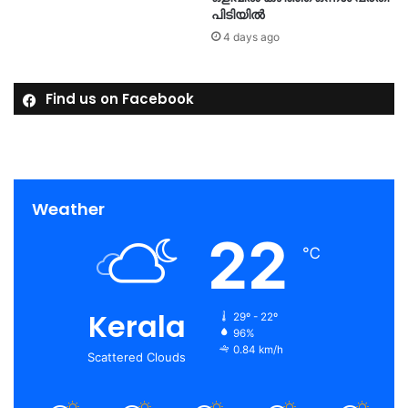
പിടിയിൽ
4 days ago
Find us on Facebook
Weather
22
℃
Kerala
29º - 22º
96%
0.84 km/h
Scattered Clouds