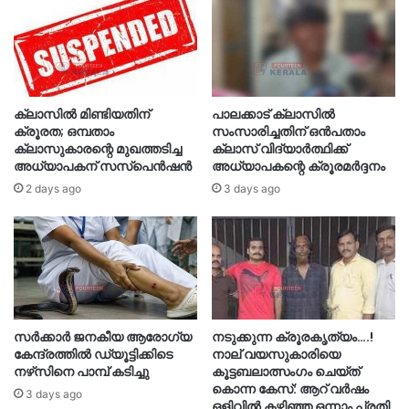
ക്ലാസിൽ മിണ്ടിയതിന്
പാലക്കാട് ക്ലാസിൽ
ക്രൂരത; ഒമ്പതാം
സംസാരിച്ചതിന് ഒൻപതാം
ക്ലാസുകാരന്റെ മുഖത്തടിച്ച
ക്ലാസ് വിദ്യാർത്ഥിക്ക്
അധ്യാപകന് സസ്പെൻഷൻ
അധ്യാപകന്റെ ക്രൂരമർദ്ദനം
2 days ago
3 days ago
സർക്കാർ ജനകീയ ആരോഗ്യ
നടുക്കുന്ന ക്രൂരകൃത്യം….!
കേന്ദ്രത്തിൽ ഡ്യൂട്ടിക്കിടെ
നാല് വയസുകാരിയെ
നഴ്‌സിനെ പാമ്പ് കടിച്ചു
കൂട്ടബലാത്സംഗം ചെയ്ത്
കൊന്ന കേസ്: ആറ് വർഷം
3 days ago
ഒളിവിൽ കഴിഞ്ഞ ഒന്നാം പ്രതി