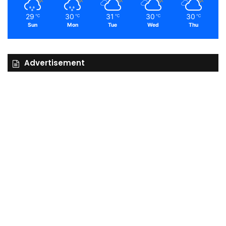
29
30
31
30
30
℃
℃
℃
℃
℃
Sun
Mon
Tue
Wed
Thu
Advertisement