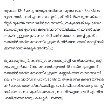
ജൂ​ലൈ 12ന് ​മ​രി​ച്ച അ​ദ്ദേ​ഹ​ത്തി​ന്‍റെ മൃ​ത​ദേ​ഹം നി​പ പ്രോ​
ട്ടോ​ക്കോ​ൾ പാ​ലി​ച്ചാ​ണ് സം​സ്ക​രി​ച്ച​ത്. വീ​ടി​ന്‍റെ മൂ​ന്ന് കി​ലോ
മീ​റ്റ​ർ ദൂ​ര​ത്ത് വ​വ്വാ​ലി​ന്‍റെ സാ​ന്നി​ധ്യ​മു​ണ്ടെ​ങ്കി​ലും രോ​ഗ​
ബാ​ധ​യു​ടെ ഉ​റ​വി​ടം ക​ണ്ടെ​ത്താ​നാ​യി​ട്ടി​ല്ല. നി​ല​വി​ൽ ചി​കി​
ത്സ​യി​ലു​ള്ള​വ​രു​ടെ സാ​മ്പി​ൾ പ​രി​ശോ​ധ​ന​ക്ക​യ​ച്ചി​ട്ടു​ണ്ട്. ക​
ണ്ടെ​യ്ൻ​മെ​ന്‍റ് സോ​ണി​ലു​ള്ള​വ​ർ നി​ർ​ബ​ന്ധ​മാ​യി മാ​സ്ക് ധ​രി​
ക്ക​ണ​മെ​ന്ന് ക​ല​ക്ട​ർ അ​റി​യി​ച്ചു.
കു​മ​രം​പു​ത്തൂ​ർ, ക​രി​മ്പു​ഴ, കാ​രാ​ക്കു​ർ​ശ്ശി പ​ഞ്ചാ​യ​ത്തു​ക​ളി​
ലും മ​ണ്ണാ​ർ​ക്കാ​ട് ന​ഗ​ര​സ​ഭ​യി​ലു​മാ​യി 18 വാ​ർ​ഡു​ക​ളാ​ണ് ക​
ണ്ടെ​യ്ൻ​മെ​ന്‍റ് സോ​ണി​ലു​ള്ള​ത്. മ​ണ്ണാ​ർ​ക്കാ​ട് ന​ഗ​ര​സ​ഭ​യി​
ലെ 24-ാം വാ​ർ​ഡ് പെ​രി​മ്പ​ടാ​രി​യെ തി​ങ്ക​ളാ​ഴ്ച ക​ണ്ടെ​യ്ൻ​മെ​
ന്‍റ് സോ​ണാ​യി പ്ര​ഖ്യാ​പി​ച്ചു. ജി​ല്ല​യി​ലെ​ല്ലാ​വ​രും മാ​സ്ക്
ധ​രി​ക്ക​ണം. സാ​മൂ​ഹി​ക അ​ക​ലം, സാ​നി​റ്റൈസേ​ഷ​ൻ എ​ന്നി​വ
പാ​ലി​ക്ക​ണ​മെ​ന്നും ക​ല​ക്ട​ർ പ​റ​ഞ്ഞു.