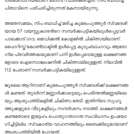
പരിശോധനയിലാണ് രോഗം സ്ഥിരീകരിച്ചത്. നിപ ബാധിച്ച്
പിതാവിനെ പരിചരിച്ചിരുന്നത് മകനായിരുന്നു.
അതേസമയം, നി​പ ബാ​ധി​ച്ച് മ​രി​ച്ച കു​മ​രം​പു​ത്തൂ​ർ സ്വ​ദേ​ശി​
യാ​യ 57 വ​യ​സ്സു​കാ​ര​ന്‍റെ സ​മ്പ​ർ​ക്ക​പ​ട്ടി​ക​യി​ലു​ൾ​പ്പെ​ട്ടവ​ർ
പാ​ല​ക്കാ​ട് ഗ​വ. മെ​ഡി​ക്ക​ൽ കോ​ള​ജി​ൽ ചി​കി​ത്സ​യി​ലാണ്.
ഹൈ​റി​സ്ക് കോ​ൺ​ടാ​ക്ടി​ൽ ഉ​ൾ​പ്പെ​ട്ട കു​ടും​ബാം​ഗ​വും ആ​രോ​
ഗ്യ പ്ര​വ​ർ​ത്ത​ക​യു​മാ​ണ് പ​നി ഉ​ൾ​പ്പെ​ടെ​യു​ള്ള ല​ക്ഷ​ണ​ങ്ങ​
ളോ​ടെ ഐ​സൊലേ​ഷ​നി​ൽ ചി​കി​ത്സ​യി​ലു​ള്ള​ത്. നി​ല​വി​ൽ
112 പേ​രാ​ണ് സ​മ്പ​ർ​ക്ക​പ​ട്ടി​ക​യി​ലു​ള്ള​ത്.
ജൂ​ലൈ ആ​റി​നാ​ണ് കു​മ​രം​പു​ത്തൂ​ർ സ്വ​ദേ​ശി​ക്ക് ല​ക്ഷ​ണ​ങ്ങ​
ൾ ക​ണ്ട​ത്. തു​ട​ർ​ന്ന് മ​ണ്ണാ​ർ​ക്കാ​ട്ടെ​യും പെ​രി​ന്ത​ൽ​മ​ണ്ണ​യി​ലെ​
യും ആ​ശു​പ​ത്രി​ക​ളി​ൽ ചി​കി​ത്സ തേ​ടി. ഇ​തി​നി​ടെ സു​ഹൃ​
ത്തു​ക്ക​ളു​ടെ വീ​ടു​ക​ളി​ലും സ​ന്ദ​ർ​ശ​നം ന​ട​ത്തി. ല​ക്ഷ​ണ​ങ്ങ​ൾ
ക​ണ്ട​തോ​ടെ ഇ​ദ്ദേ​ഹം പൊ​തു​ഗ​താ​ഗ​ത സം​വി​ധാ​നം ഉ​പ​യോ​
ഗി​ച്ചി​ട്ടി​ല്ല. സ്വ​കാ​ര്യ വാ​ഹ​ന​ത്തി​ലും ബൈ​ക്കി​ലു​മാ​യാ​ണ്
ആ​ശു​പ​ത്രി​യി​ൽ പോ​യ​ത്.