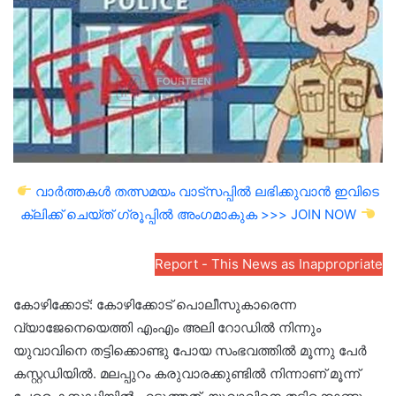
വാർത്തകൾ തത്സമയം വാട്സപ്പിൽ ലഭിക്കുവാൻ ഇവിടെ
ക്ലിക്ക് ചെയ്ത് ഗ്രൂപ്പിൽ അംഗമാകുക >>> JOIN NOW
Report - This News as Inappropriate
കോഴിക്കോട്: കോഴിക്കോട് പൊലീസുകാരെന്ന
വ്യാജേനെയെത്തി എംഎം അലി റോഡിൽ നിന്നും
യുവാവിനെ തട്ടിക്കൊണ്ടു പോയ സംഭവത്തിൽ മൂന്നു പേർ
കസ്റ്റഡിയിൽ. മലപ്പുറം കരുവാരക്കുണ്ടിൽ നിന്നാണ് മൂന്ന്