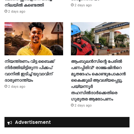
നിലയിൽ കണ്ടെത്തി
2 days ago
2 days ago
നിയന്ത്രണം വിട്ട ബൈക്ക്
ആംബുലൻസിന്റെ പേരിൽ
നിർത്തിയിട്ടിരുന്ന പിക്കപ്
പണപ്പിരിവ്? രാജേഷിന്‍റെ
വാനിൽ ഇടിച്ച് യുവാവിന്
മൃതദേഹം കൊണ്ടുപോകാൻ
ദാരുണാന്ത്യം
കൈക്കൂലി ആവശ്യപ്പെട്ടു,
പയ്യന്നൂർ
2 days ago
തഹസിൽദാർക്കെതിരെ
ഗുരുതര ആരോപണം
2 days ago
Advertisement