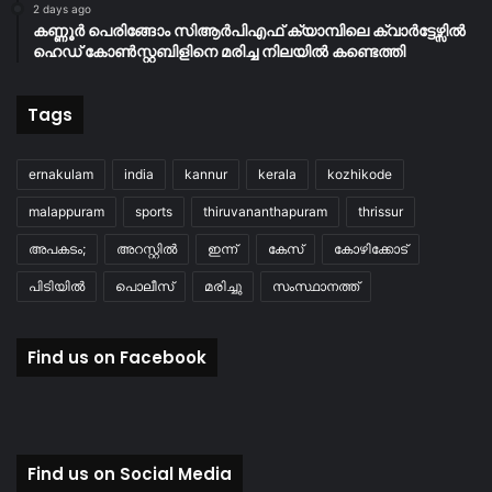
2 days ago
കണ്ണൂർ പെരിങ്ങോം സിആർപിഎഫ് ക്യാമ്പിലെ ക്വാർട്ടേഴ്സിൽ
ഹെഡ് കോൺസ്റ്റബിളിനെ മരിച്ച നിലയിൽ കണ്ടെത്തി
Tags
ernakulam
india
kannur
kerala
kozhikode
malappuram
sports
thiruvananthapuram
thrissur
അപകടം;
അറസ്റ്റിൽ
ഇന്ന്
കേസ്
കോഴിക്കോട്
പിടിയിൽ
പൊലീസ്
മരിച്ചു
സംസ്ഥാനത്ത്
Find us on Facebook
Find us on Social Media