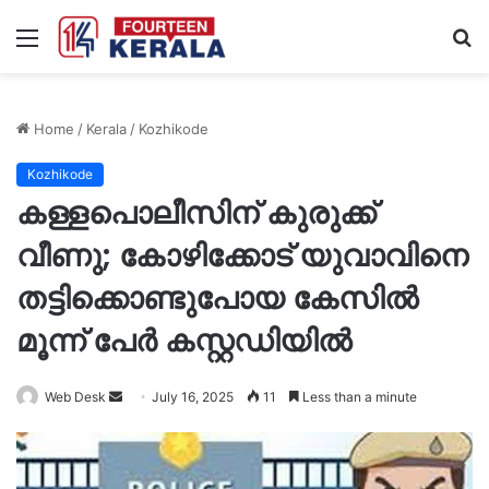
Menu
S
fo
Home
/
Kerala
/
Kozhikode
Kozhikode
കള്ളപൊലീസിന് കുരുക്ക്
വീണു; കോഴിക്കോട് യുവാവിനെ
തട്ടിക്കൊണ്ടുപോയ കേസിൽ
മൂന്ന് പേർ കസ്റ്റഡിയിൽ
Send
Web Desk
July 16, 2025
11
Less than a minute
an
email