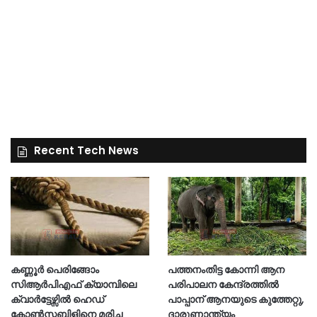
Recent Tech News
കണ്ണൂർ പെരിങ്ങോം
പത്തനംതിട്ട കോന്നി ആന
സിആർപിഎഫ് ക്യാമ്പിലെ
പരിപാലന കേന്ദ്രത്തിൽ
ക്വാർട്ടേഴ്സിൽ ഹെഡ്
പാപ്പാന് ആനയുടെ കുത്തേറ്റു,
കോൺസ്റ്റബിളിനെ മരിച്ച
ദാരുണാന്ത്യം