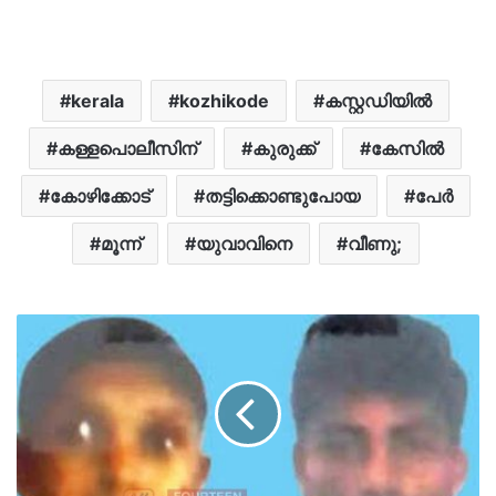
kerala
kozhikode
കസ്റ്റഡിയിൽ
കള്ളപൊലീസിന്
കുരുക്ക്
കേസിൽ
കോഴിക്കോട്
തട്ടിക്കൊണ്ടുപോയ
പേർ
മൂന്ന്
യുവാവിനെ
വീണു;