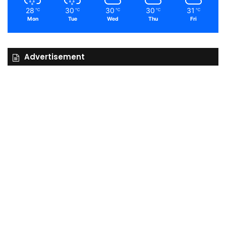
28
30
30
30
31
℃
℃
℃
℃
℃
Mon
Tue
Wed
Thu
Fri
Advertisement