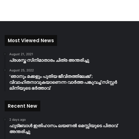
Most Viewed News
August 21, 2021
പ്രശസ്ത സിനിമാതാരം ചിത്ര അന്തരിച്ചു
August 25, 2022
‘ഞാനും മക്കളും പുതിയ ജീവിതത്തിലേക്ക്’;
വിവാഹിതനാവുകയാണെന്ന വാർത്ത പങ്കുവച്ച് സിസ്റ്റർ
ലിനിയുടെ ഭർത്താവ്
Recent New
2 days ago
ഫുട്ബോൾ ഇതിഹാസം ലയണൽ മെസ്സിയുടെ പിതാവ്
അന്തരിച്ചു