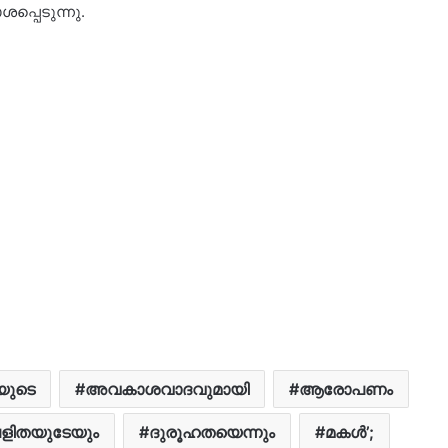
ശപ്പെടുന്നു.
യുടെ
അവകാശവാദവുമായി
ആരോപണം
ളിതയുടേയും
ദുരൂഹതയെന്നും
മകള്‍’;