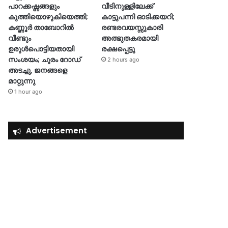
പാറക്കഷ്ണങ്ങളും
വീടിനുള്ളിലേക്ക്
കുത്തിയൊഴുകിയെത്തി;
കാട്ടുപന്നി ഓടിക്കയറി;
കണ്ണൂർ താബോറിൽ
രണ്ടരവയസ്സുകാരി
വീണ്ടും
അത്ഭുതകരമായി
ഉരുൾപൊട്ടിയതായി
രക്ഷപ്പെട്ടു
സംശയം; ചുരം റോഡ്
2 hours ago
അടച്ചു, ജനങ്ങളെ
മാറ്റുന്നു
1 hour ago
Advertisement