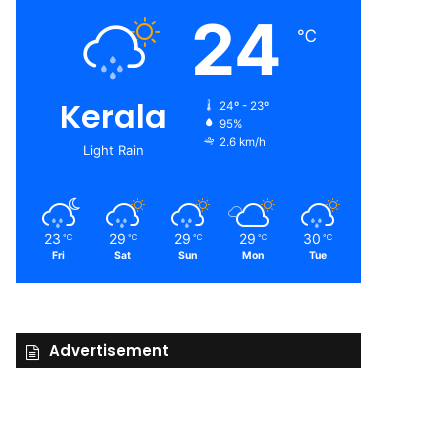
24
℃
Kerala
24º - 23º
95%
2.6 km/h
Light Rain
23
29
29
29
30
℃
℃
℃
℃
℃
Fri
Sat
Sun
Mon
Tue
Advertisement