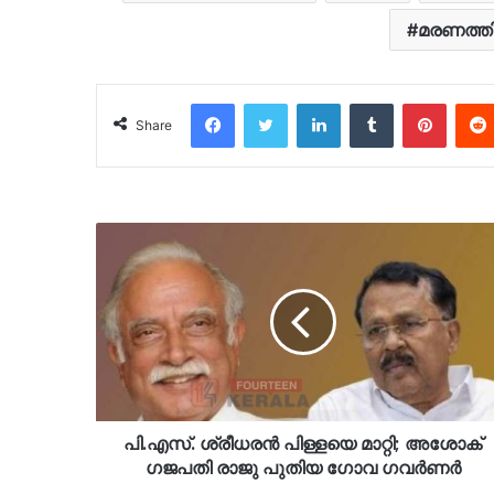
മരണത്ത
Facebook
Twitter
LinkedIn
Tumblr
Pinter
Share
പി.എസ്. ശ്രീധരൻ പിള്ളയെ മാറ്റി; അശോക്
ഗജപതി രാജു പുതിയ ഗോവ ഗവർണർ