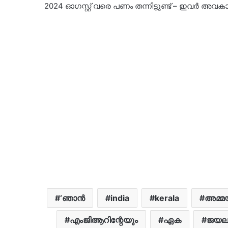
2024 ഓഗസ്റ്റ് വരെ പണം തന്നിട്ടുണ്ട് – ഇവര്‍ അവകാ
‘ഞാന്‍
india
kerala
അമ്മ
എംജിആറിന്റേയും
ഏക
ജയല