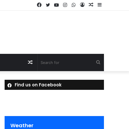
Facebook
Twitter
YouTube
Instagram
WhatsApp
Log
Random
Sidebar
In
Article
Random
Search
Article
for
Find us on Facebook
Weather