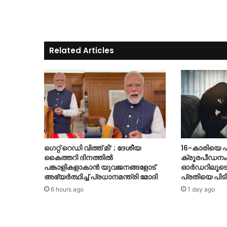
Related Articles
ഗെറ്റ് റെഡി വിത്ത് മി’ ; ദേശീയ
16-കാരിയെ ഫ്ലാ
കൈത്തറി ദിനത്തിൽ
ക്രൂരപീഡനം
പങ്കാളികളാകാൻ യുവജനങ്ങളോട്
ഓർഡറിലൂടെ തു
അഭ്യർത്ഥിച്ച് പ്രധാനമന്ത്രി മോദി
പ്രതിയെ പിടി
6 hours ago
1 day ago