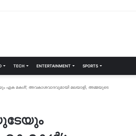
D
TECH
ENTERTAINMENT
SPORTS
യും ഏക മകള്‍’; അവകാശവാദവുമായി മലയാളി, അമ്മയുടെ
ുടേയും