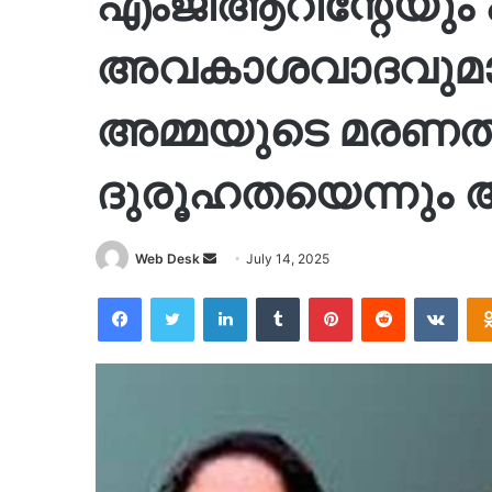
എംജിആറിന്റേയും 
അവകാശവാദവുമായ
അമ്മയുടെ മരണത്ത
ദുരൂഹതയെന്നു
Send
Web Desk
July 14, 2025
an
Facebook
Twitter
LinkedIn
Tumblr
Pinterest
Reddit
VKon
email