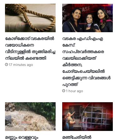
കോഴിക്കോട് വടകരയിൽ
വടകര എംഡിഎംഎ
വയോധികനെ
കേസ്:
വീടിനുള്ളിൽ തൂങ്ങിമരിച്ച
സഹപ്രവർത്തകരെ
നിലയിൽ കണ്ടെത്തി
വലയിലാക്കിയത്
കീർത്തന,
17 minutes ago
ചോദ്യംചെയ്യലിൽ
ഞെട്ടിക്കുന്ന വിവരങ്ങൾ
പുറത്ത്
1 hour ago
മണ്ണും വെള്ളവും
മഞ്ചേരിയിൽ