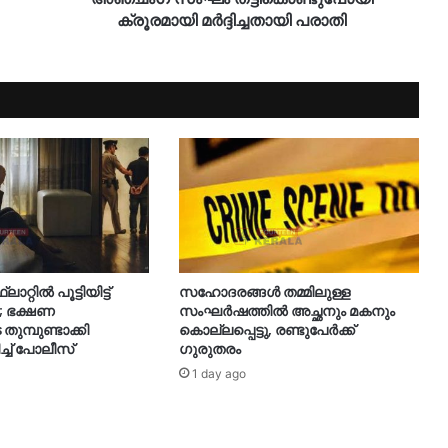
ക്രൂരമായി മർദ്ദിച്ചതായി പരാതി
റ്റിൽ പൂട്ടിയിട്ട്
സഹോദരങ്ങൾ തമ്മിലുള്ള
; ഭക്ഷണ
സംഘർഷത്തിൽ അച്ഛനും മകനും
മ്പുണ്ടാക്കി
കൊല്ലപ്പെട്ടു, രണ്ടുപേർക്ക്
ച്ച് പോലീസ്
ഗുരുതരം
1 day ago