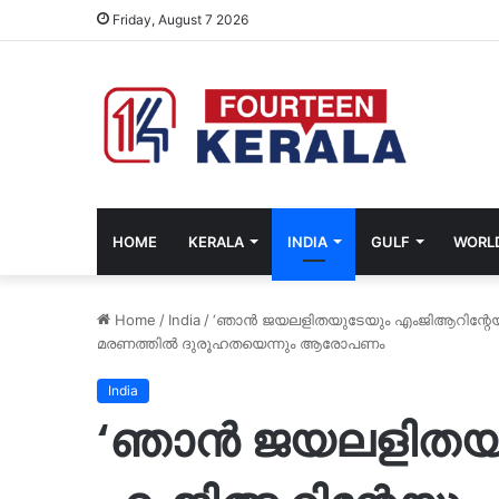
Friday, August 7 2026
HOME
KERALA
INDIA
GULF
WORL
Home
/
India
/
‘ഞാന്‍ ജയലളിതയുടേയും എംജിആറിന്റേ
മരണത്തില്‍ ദുരൂഹതയെന്നും ആരോപണം
India
‘ഞാന്‍ ജയലളിതയ