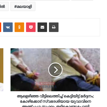
ിൽ
മലയാളി
est
Reddit
VKontakte
Odnoklassniki
Pocket
Share via Email
Print
ആളെഴിഞ്ഞ വീട്ടിലെത്തിച്ച് കെട്ടിയിട്ട് മര്‍ദ്ദനം;
കോഴിക്കോട് സ്വദേശിയായ യുവാവിനെ
അഞ്ചംഗ സംഘം തട്ടികൊണ്ടുപോയി