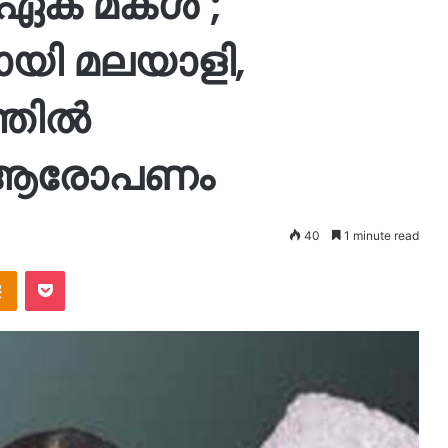
ഏക മകള്‍’;
ി മലയാളി,
ില്‍
ം ആരോപണം
40
1 minute read
takte
Odnoklassniki
Pocket