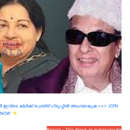
ഇവിടെ ക്ലിക്ക് ചെയ്ത് ഗ്രൂപ്പിൽ അംഗമാകുക >>> JOIN
NOW
Report - This News as Inappropriate