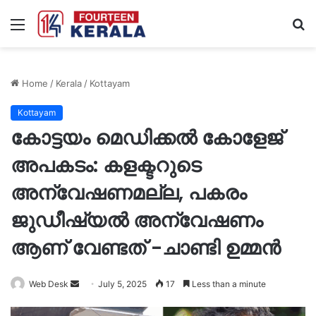
Menu
S
fo
Home
/
Kerala
/
Kottayam
Kottayam
കോട്ടയം മെഡിക്കൽ കോളേജ്
അപകടം: കളക്ടറുടെ
അന്വേഷണമല്ല, പകരം
ജുഡീഷ്യൽ അന്വേഷണം
ആണ് വേണ്ടത് -ചാണ്ടി ഉമ്മൻ
Send
Web Desk
July 5, 2025
17
Less than a minute
an