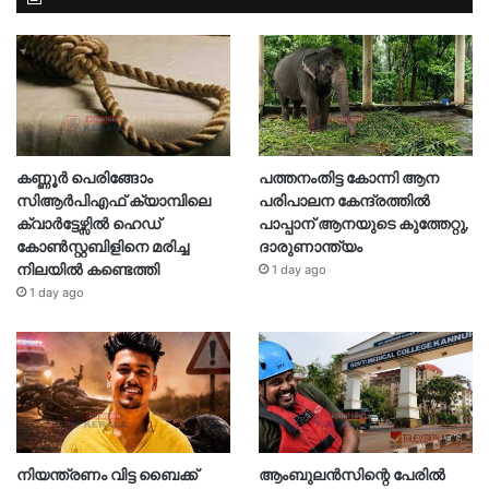
കണ്ണൂർ പെരിങ്ങോം
പത്തനംതിട്ട കോന്നി ആന
സിആർപിഎഫ് ക്യാമ്പിലെ
പരിപാലന കേന്ദ്രത്തിൽ
ക്വാർട്ടേഴ്സിൽ ഹെഡ്
പാപ്പാന് ആനയുടെ കുത്തേറ്റു,
കോൺസ്റ്റബിളിനെ മരിച്ച
ദാരുണാന്ത്യം
നിലയിൽ കണ്ടെത്തി
1 day ago
1 day ago
നിയന്ത്രണം വിട്ട ബൈക്ക്
ആംബുലൻസിന്റെ പേരിൽ