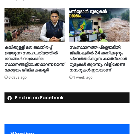
കലിതുള്ളി മഴ; ജലനിരപ്പ്
സംസ്ഥാനത്ത് പ്രളയഭീതി;
ഉയരുന്ന സാഹചര്യത്തിൽ
ജില്ലകളിൽ 24 മണിക്കൂറും
ജനങ്ങൾ സുരക്ഷിത
പ്രവർത്തിക്കുന്ന കൺട്രോൾ
സ്ഥാനങ്ങളിലേക്ക് മാറണമെന്ന്
റൂമുകൾ തുറന്നു, വിളിക്കേണ്ട
കോട്ടയം ജില്ല കലക്ടർ
നമ്പറുകൾ ഇവയാണ്
6 days ago
1 week ago
Find us on Facebook
Weather