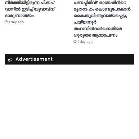
നിർത്തിയിട്ടിരുന്ന പിക്കപ്
പണപ്പിരിവ്? രാജേഷിന്‍റെ
വാനിൽ ഇടിച്ച് യുവാവിന്
മൃതദേഹം കൊണ്ടുപോകാൻ
ദാരുണാന്ത്യം
കൈക്കൂലി ആവശ്യപ്പെട്ടു,
പയ്യന്നൂർ
1 day ago
തഹസിൽദാർക്കെതിരെ
ഗുരുതര ആരോപണം
1 day ago
Advertisement