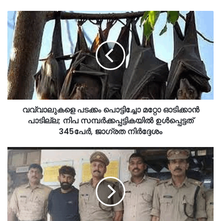
വവ്വാലുകളെ പടക്കം പൊട്ടിച്ചോ മറ്റോ ഓടിക്കാന്‍
പാടില്ല; നിപ സമ്പര്‍ക്കപ്പട്ടികയില്‍ ഉൾപ്പെട്ടത്
345പേർ, ജാഗ്രത നിർദ്ദേശം