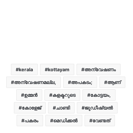
kerala
kottayam
അന്വേഷണം
അന്വേഷണമല്ല,
അപകടം;
ആണ്
ഉമ്മൻ
കളക്ടറുടെ
കോട്ടയം,
കോളേജ്
ചാണ്ടി
ജുഡീഷ്യൽ
പകരം
മെഡിക്കൽ
വേണ്ടത്