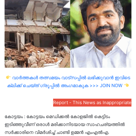
email
വാർത്തകൾ തത്സമയം വാട്സപ്പിൽ ലഭിക്കുവാൻ ഇവിടെ
ക്ലിക്ക് ചെയ്ത് ഗ്രൂപ്പിൽ അംഗമാകുക >>> JOIN NOW
Report - This News as Inappropriate
കോട്ടയം : കോട്ടയം മെഡിക്കൽ കോളജിൽ കെട്ടിടം
ഇടിഞ്ഞുവീണ് ഒരാൾ മരിക്കാനിടയായ സാഹചര്യത്തിൽ
സർക്കാരിനെ വിമർശിച്ച് ചാണ്ടി ഉമ്മൻ എംഎൽഎ.