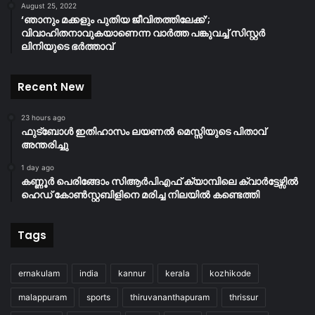
August 25, 2022
‘ഞാനും മക്കളും പുതിയ ജീവിതത്തിലേക്ക്’;
വിവാഹിതനാവുകയാണെന്ന വാർത്ത പങ്കുവച്ച് സിസ്റ്റർ
ലിനിയുടെ ഭർത്താവ്
Recent New
23 hours ago
ഫുട്ബോൾ ഇതിഹാസം ലയണൽ മെസ്സിയുടെ പിതാവ്
അന്തരിച്ചു
1 day ago
കണ്ണൂർ പെരിങ്ങോം സിആർപിഎഫ് ക്യാമ്പിലെ ക്വാർട്ടേഴ്സിൽ
ഹെഡ് കോൺസ്റ്റബിളിനെ മരിച്ച നിലയിൽ കണ്ടെത്തി
Tags
ernakulam
india
kannur
kerala
kozhikode
malappuram
sports
thiruvananthapuram
thrissur