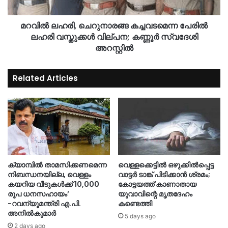
മറവിൽ ലഹരി, ചെറുനാരങ്ങ കച്ചവടമെന്ന പേരിൽ
ലഹരി വസ്തുക്കൾ വില്പന; കണ്ണൂർ സ്വദേശി
അറസ്റ്റിൽ
Related Articles
ക്യാമ്പിൽ താമസിക്കണമെന്ന
വെള്ളക്കെട്ടിൽ ഒഴുക്കിൽപ്പെട്ട
നിബന്ധനയില്ല, വെള്ളം
വാട്ടർ ടാങ്ക് പിടിക്കാൻ ശ്രമം;
കയറിയ വീടുകൾക്ക് 10,000
കോട്ടയത്ത് കാണാതായ
രൂപ ധനസഹായം’
യുവാവിന്റെ മൃതദേഹം
-റവന്യൂമന്ത്രി എ.പി.
കണ്ടെത്തി
അനിൽകുമാർ
5 days ago
2 days ago