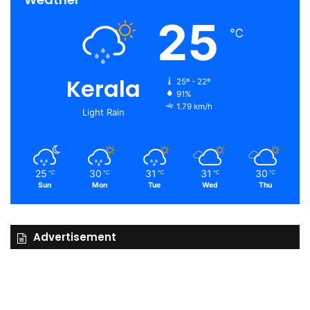
25
℃
Kerala
25º - 22º
91%
1.79 km/h
Light Rain
25
30
31
31
30
℃
℃
℃
℃
℃
Sun
Mon
Tue
Wed
Thu
Advertisement