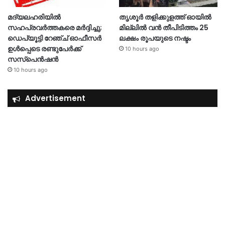
മദ്യലഹരിയിൽ
തൃശൂര്‍ തളിക്കുളത്ത് ഓയില്‍
സഹപ്രവർത്തകരെ മർദ്ദിച്ചു;
മില്ലില്‍ വൻ തീപിടിത്തം 25
ഡെപ്യൂട്ടി റേഞ്ച് ഓഫീസർ
ലക്ഷം രൂപയുടെ നഷ്ടം
ഉൾപ്പെടെ രണ്ടുപേർക്ക്
10 hours ago
സസ്‌പെൻഷൻ
10 hours ago
Advertisement