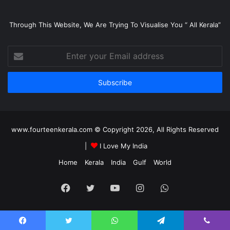
Through This Website, We Are Trying To Visualise You “ All Kerala”
Enter
your
Email
address
www.fourteenkerala.com © Copyright 2026, All Rights Reserved
|
I Love My India
Home
Kerala
India
Gulf
World
Facebook
Twitter
YouTube
Instagram
WhatsApp