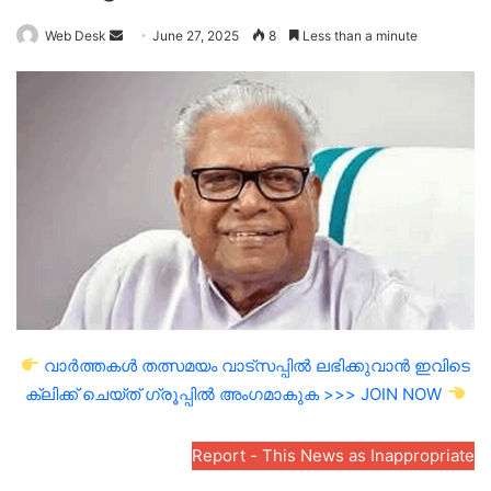
Send
Web Desk
June 27, 2025
8
Less than a minute
an
email
വാർത്തകൾ തത്സമയം വാട്സപ്പിൽ ലഭിക്കുവാൻ ഇവിടെ
ക്ലിക്ക് ചെയ്ത് ഗ്രൂപ്പിൽ അംഗമാകുക >>> JOIN NOW
Report - This News as Inappropriate