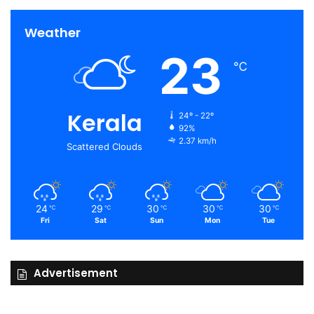
Weather
23
℃
Kerala
24º - 22º
92%
2.37 km/h
Scattered Clouds
24
29
30
30
30
℃
℃
℃
℃
℃
Fri
Sat
Sun
Mon
Tue
Advertisement