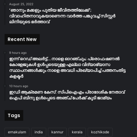
August 25, 2022
‘ഞാനും മക്കളും പുതിയ ജീവിതത്തിലേക്ക്’;
വിവാഹിതനാവുകയാണെന്ന വാർത്ത പങ്കുവച്ച് സിസ്റ്റർ
ലിനിയുടെ ഭർത്താവ്
Recent New
9 hours ago
ഇന്ന് റെഡ് അലർട്ട്….നാളെ ഓറഞ്ചും; പ്രൊഫഷണൽ
കോളേജുകൾ ഉൾപ്പടെയുള്ള എല്ലാ വിദ്യാഭ്യാസ
സ്ഥാപനങ്ങൾക്കും നാളെ അവധി പ്രഖ്യാപിച്ച് പത്തനംതിട്ട
കളക്ടർ
10 hours ago
ഇഡി ആക്രമണ കേസ്: സിപിഐഎം പ്രാദേശിക നേതാവ്
ഐപി ബിനു ഉൾപ്പെടെ അഞ്ച് പേർക്ക് കൂടി ജാമ്യം
Tags
ernakulam
india
kannur
kerala
kozhikode