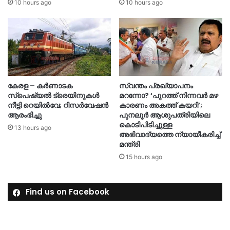
10 hours ago
10 hours ago
കേരള – കർണാടക
സ്വന്തം പ്രഖ്യാപനം
സ്പെഷ്യൽ ട്രെയിനുകൾ
മറന്നോ? ‘പുറത്ത് നിന്നവർ മഴ
നീട്ടി റെയിൽവേ; റിസർവേഷൻ
കാരണം അകത്ത് കയറി’;
ആരംഭിച്ചു
പുനലൂർ ആശുപത്രിയിലെ
കൊടിപിടിച്ചുള്ള
13 hours ago
അഭിവാദ്യത്തെ ന്യായീകരിച്ച്
മന്ത്രി
15 hours ago
Find us on Facebook