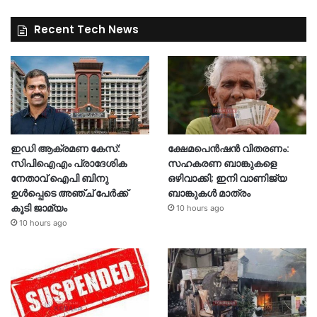
Recent Tech News
ഇഡി ആക്രമണ കേസ്:
ക്ഷേമപെൻഷൻ വിതരണം:
സിപിഐഎം പ്രാദേശിക
സഹകരണ ബാങ്കുകളെ
നേതാവ് ഐപി ബിനു
ഒഴിവാക്കി; ഇനി വാണിജ്യ
ഉൾപ്പെടെ അഞ്ച് പേർക്ക്
ബാങ്കുകൾ മാത്രം
കൂടി ജാമ്യം
10 hours ago
10 hours ago