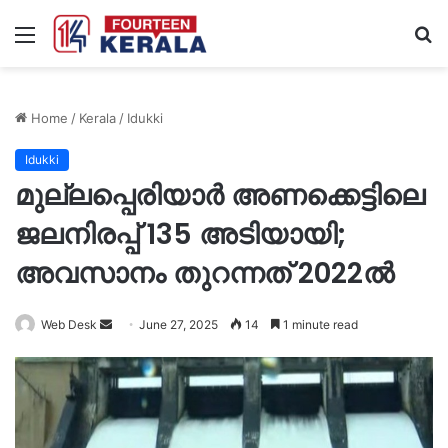
Menu
S
fo
Home
/
Kerala
/
Idukki
Idukki
മുല്ലപ്പെരിയാർ അണക്കെട്ടിലെ
ജലനിരപ്പ് 135 അടിയായി;
അവസാനം തുറന്നത് 2022ൽ
Send
Web Desk
June 27, 2025
14
1 minute read
an
email