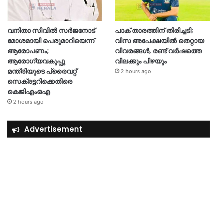
വനിതാ സിവിൽ സർജനോട്
പാക് താരത്തിന് തിരിച്ചടി;
മോശമായി പെരുമാറിയെന്ന്
വിസ അപേക്ഷയിൽ തെറ്റായ
ആരോപണം;
വിവരങ്ങൾ, രണ്ട് വർഷത്തെ
ആരോഗ്യവകുപ്പു
വിലക്കും പിഴയും
മന്ത്രിയുടെ പ്രൈവറ്റ്
2 hours ago
സെക്രട്ടറിക്കെതിരെ
കെജിഎംഒഎ
2 hours ago
Advertisement