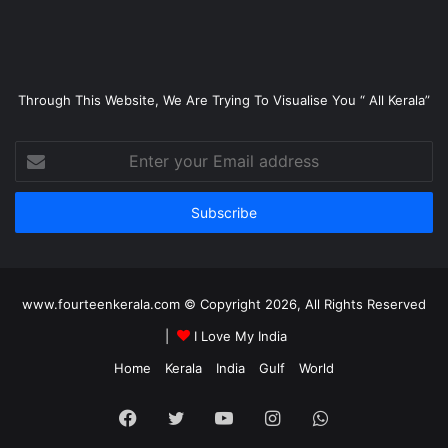
Through This Website, We Are Trying To Visualise You “ All Kerala”
Enter
your
Email
address
www.fourteenkerala.com © Copyright 2026, All Rights Reserved
|
I Love My India
Home
Kerala
India
Gulf
World
Facebook
Twitter
YouTube
Instagram
WhatsApp