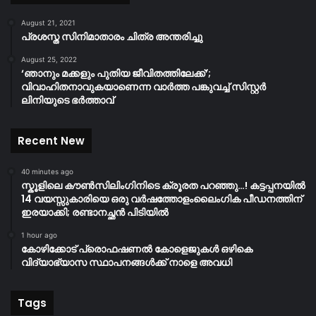
August 21, 2021
പ്രശസ്ത സിനിമാതാരം ചിത്ര അന്തരിച്ചു
August 25, 2022
‘ഞാനും മക്കളും പുതിയ ജീവിതത്തിലേക്ക്’;
വിവാഹിതനാവുകയാണെന്ന വാർത്ത പങ്കുവച്ച് സിസ്റ്റർ
ലിനിയുടെ ഭർത്താവ്
Recent New
40 minutes ago
സ്കൂളിലെ കൗൺസിലിംഗിനിടെ ക്രൂരത പറഞ്ഞു…! കട്ടപ്പനയിൽ
14 വയസ്സുകാരിയെ ഒരു വർഷത്തോളംലൈംഗിക പീഡനത്തിന്
ഇരയാക്കി; രണ്ടാനച്ഛൻ പിടിയിൽ
1 hour ago
കോഴിക്കോട് പ്രൊഫഷണൽ കോളെജുകൾ ഒഴികെ
വിദ്യാഭ്യാസ സ്ഥാപനങ്ങൾക്ക് നാളെ അവധി
Tags