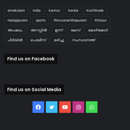
ernakulam
india
kannur
kerala
kozhikode
malappuram
sports
thiruvananthapuram
thrissur
അപകടം;
അറസ്റ്റിൽ
ഇന്ന്
കേസ്
കോഴിക്കോട്
പിടിയിൽ
പൊലീസ്
മരിച്ചു
സംസ്ഥാനത്ത്
Find us on Facebook
Find us on Social Media
Facebook
Twitter
YouTube
Instagram
WhatsApp