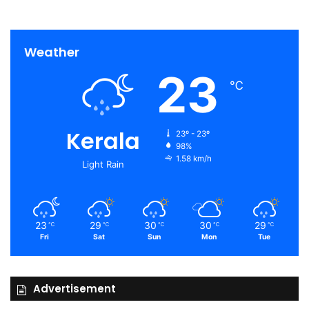
Weather
23
℃
Kerala
23º - 23º
98%
1.58 km/h
Light Rain
23
29
30
30
29
℃
℃
℃
℃
℃
Fri
Sat
Sun
Mon
Tue
Advertisement