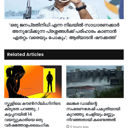
‘ഒരു ജനപ്രതിനിധി എന്ന നിലയിൽ സാധാരണക്കാർ
അനുഭവിക്കുന്ന പ്രശ്നങ്ങൾക്ക് പരിഹാരം കാണാൻ
ഏതറ്റം വരെയും പോകും’; ആര്യാടൻ ഷൗക്കത്ത്
Related Articles
സ്കൂളിലെ കൗൺസിലിംഗിനിടെ
മലങ്കര ഡാമിന്റെ
ക്രൂരത പറഞ്ഞു…!
സംഭരണശേഷി പകുതിയായി
കട്ടപ്പനയിൽ 14
കുറഞ്ഞു; ചെളിയും മണ്ണും
വയസ്സുകാരിയെ ഒരു
നിറഞ്ഞതായി കണ്ടെത്തൽ
വർഷത്തോളംലൈംഗിക
5 hours ago