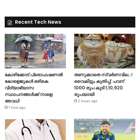
Recent Tech News
കോഴിക്കോട് പ്രൊഫഷണൽ
തണുക്കാതെ സ്വർണവില…!
കോളെജുകൾ ഒഴികെ
വൈകീട്ടും കുതിപ്പ്; പവന്
വിദ്യാഭ്യാസ
1000 രൂപ കൂടി 1,10,920
സ്ഥാപനങ്ങൾക്ക് നാളെ
രൂപയായി
അവധി
2 hours ago
1 hour ago