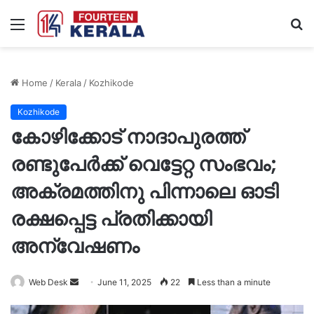
Menu
S
fo
Home
/
Kerala
/
Kozhikode
Kozhikode
കോഴിക്കോട് നാദാപുരത്ത്
രണ്ടുപേർക്ക് വെട്ടേറ്റ സംഭവം;
അക്രമത്തിനു പിന്നാലെ ഓടി
രക്ഷപ്പെട്ട പ്രതിക്കായി
അന്വേഷണം
Send
Web Desk
June 11, 2025
22
Less than a minute
an