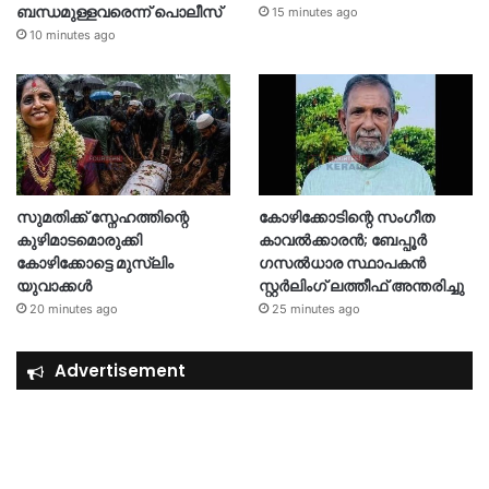
ബന്ധമുള്ളവരെന്ന് പൊലീസ്
15 minutes ago
10 minutes ago
സുമതിക്ക് സ്നേഹത്തിന്റെ
കോഴിക്കോടിന്റെ സംഗീത
കുഴിമാടമൊരുക്കി
കാവൽക്കാരൻ; ബേപ്പൂർ
കോഴിക്കോട്ടെ മുസ്‍ലിം
ഗസൽധാര സ്ഥാപകൻ
യുവാക്കൾ
സ്റ്റർലിംഗ് ലത്തീഫ് അന്തരിച്ചു
20 minutes ago
25 minutes ago
Advertisement