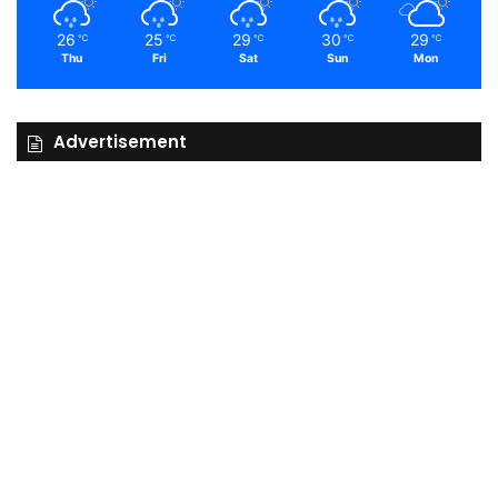
26
25
29
30
29
℃
℃
℃
℃
℃
Thu
Fri
Sat
Sun
Mon
Advertisement