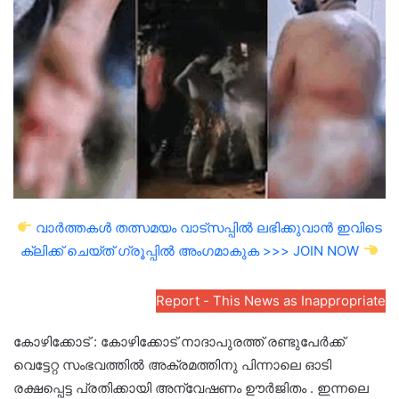
email
വാർത്തകൾ തത്സമയം വാട്സപ്പിൽ ലഭിക്കുവാൻ ഇവിടെ
ക്ലിക്ക് ചെയ്ത് ഗ്രൂപ്പിൽ അംഗമാകുക >>> JOIN NOW
Report - This News as Inappropriate
കോഴിക്കോട് : കോഴിക്കോട് നാദാപുരത്ത് രണ്ടുപേർക്ക്
വെട്ടേറ്റ സംഭവത്തിൽ അക്രമത്തിനു പിന്നാലെ ഓടി
രക്ഷപ്പെട്ട പ്രതിക്കായി അന്വേഷണം ഊർജിതം . ഇന്നലെ