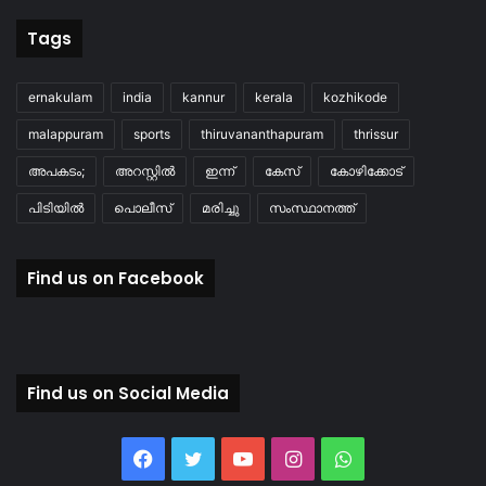
Tags
ernakulam
india
kannur
kerala
kozhikode
malappuram
sports
thiruvananthapuram
thrissur
അപകടം;
അറസ്റ്റിൽ
ഇന്ന്
കേസ്
കോഴിക്കോട്
പിടിയിൽ
പൊലീസ്
മരിച്ചു
സംസ്ഥാനത്ത്
Find us on Facebook
Find us on Social Media
Facebook
Twitter
YouTube
Instagram
WhatsApp