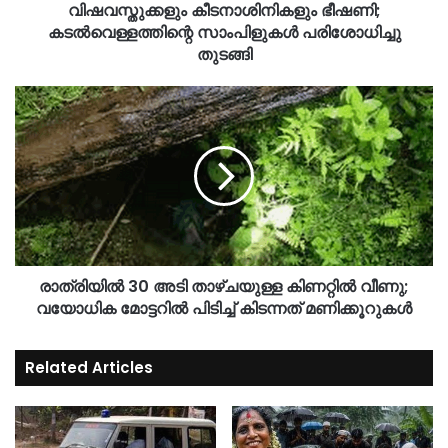
വിഷവസ്തുക്കളും കീടനാശിനികളും ഭീഷണി;
കടൽവെള്ളത്തിന്റെ സാംപിളുകൾ പരിശോധിച്ചു
തുടങ്ങി
രാത്രിയിൽ 30 അടി താഴ്ചയുള്ള കിണറ്റിൽ വീണു;
വയോധിക മോട്ടറിൽ പിടിച്ച് കിടന്നത് മണിക്കൂറുകൾ
Related Articles