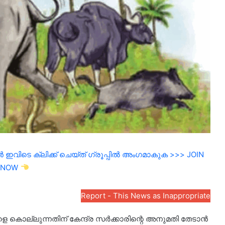
ഇവിടെ ക്ലിക്ക് ചെയ്ത് ഗ്രൂപ്പിൽ അംഗമാകുക >>> JOIN
NOW
Report - This News as Inappropriate
കൊല്ലുന്നതിന് കേന്ദ്ര സര്‍ക്കാരിന്റെ അനുമതി തേടാന്‍