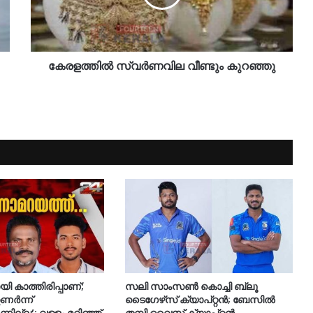
കേരളത്തിൽ സ്വർണവില വീണ്ടും കുറഞ്ഞു
 കാത്തിരിപ്പാണ്;
സലി സാംസണ്‍ കൊച്ചി ബ്ലൂ
ണര്‍ന്ന്
ടൈഗേഴ്‌സ് ക്യാപ്റ്റന്‍; ബേസില്‍