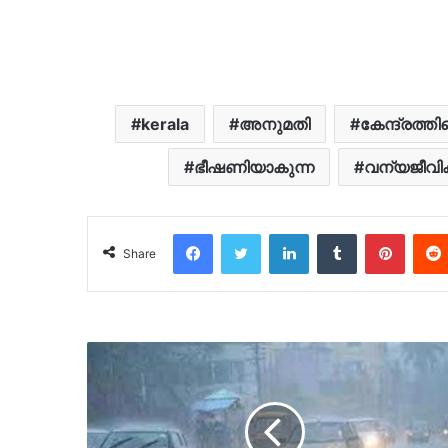
kerala
അനുമതി
കേന്ദ്രത്തിന
ഭീഷണിയാകുന്ന
വന്യജീവി
Facebook
Twitter
LinkedIn
Tumblr
Pinter
Share