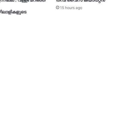
ുന്നില്ല’; വള്ളം മറിഞ്ഞ്
തമ്പി വൈസ് ക്യാപ്റ്റന്‍
15 hours ago
ഴിലാളികളുടെ