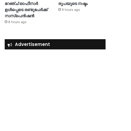
റേഞ്ച് ഓഫീസർ
രൂപയുടെ നഷ്ടം
ഉൾപ്പെടെ രണ്ടുപേർക്ക്
9 hours ago
സസ്‌പെൻഷൻ
8 hours ago
Advertisement