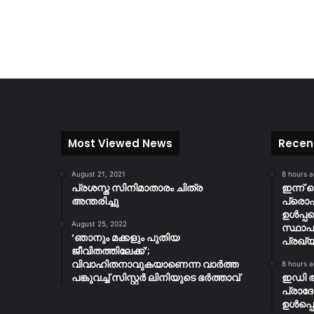
Most Viewed News
Recen
August 21, 2021
8 hours 
പ്രശസ്ത സിനിമാതാരം ചിത്ര
ഇന്ന് 
അന്തരിച്ചു
പ്ര
ഉൾപ്പ
August 25, 2022
സ്ഥാപ
‘ഞാനും മക്കളും പുതിയ
പ്രഖ്യ
ജീവിതത്തിലേക്ക്’;
വിവാഹിതനാവുകയാണെന്ന വാർത്ത
8 hours 
പങ്കുവച്ച് സിസ്റ്റർ ലിനിയുടെ ഭർത്താവ്
ഇഡി 
പ്രാദ
ഉൾപ്പെ