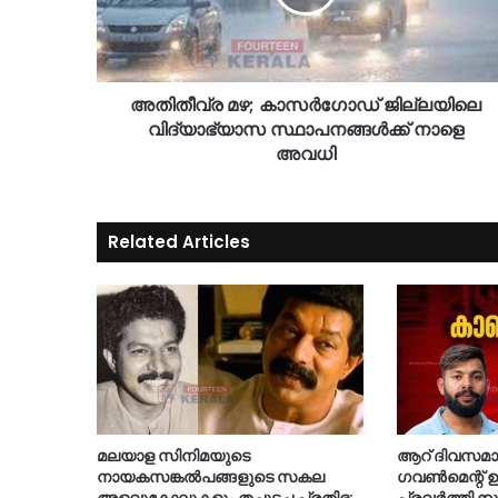
അതിതീവ്ര മഴ; കാസർഗോഡ് ജില്ലയിലെ
വിദ്യാഭ്യാസ സ്ഥാപനങ്ങൾക്ക്‌ നാളെ
അവധി
Related Articles
മലയാള സിനിമയുടെ
ആറ് ദിവസമായി
നായകസങ്കല്‍പങ്ങളുടെ സകല
ഗവണ്‍മെന്റ് ഉ