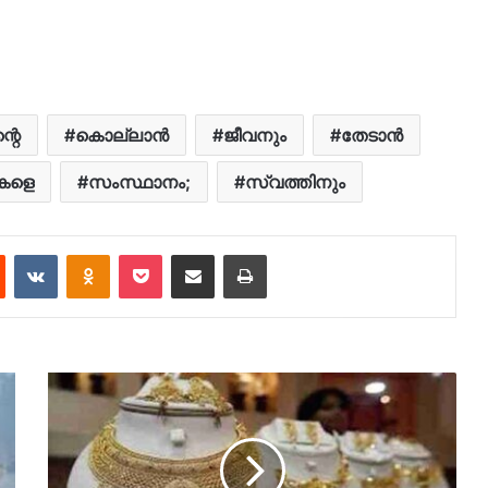
്റെ
കൊല്ലാൻ
ജീവനും
തേടാന്‍
കളെ
സംസ്ഥാനം;
സ്വത്തിനും
est
Reddit
VKontakte
Odnoklassniki
Pocket
Share via Email
Print