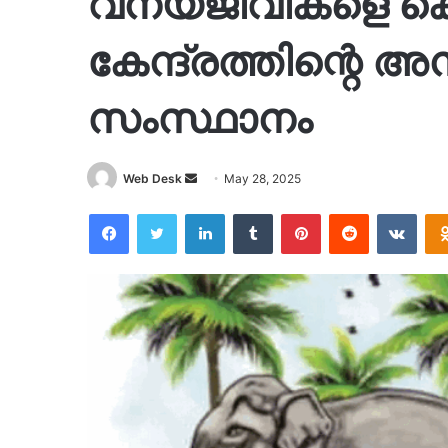
വന്യജീവികളെ കൊ
കേന്ദ്രത്തിന്റെ അ
സംസ്ഥാനം
Send
Web Desk
May 28, 2025
an
Facebook
Twitter
LinkedIn
Tumblr
Pinterest
Reddit
VKon
email