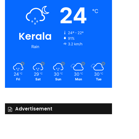
24
℃
Kerala
24º - 22º
91%
3.2 km/h
Rain
24
29
30
30
30
℃
℃
℃
℃
℃
Fri
Sat
Sun
Mon
Tue
Advertisement