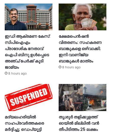
ഇഡി ആക്രമണ കേസ്:
ക്ഷേമപെൻഷൻ
സിപിഐഎം
വിതരണം: സഹകരണ
പ്രാദേശിക നേതാവ്
ബാങ്കുകളെ ഒഴിവാക്കി;
ഐപി ബിനു ഉൾപ്പെടെ
ഇനി വാണിജ്യ
അഞ്ച് പേർക്ക് കൂടി
ബാങ്കുകൾ മാത്രം
ജാമ്യം
8 hours ago
8 hours ago
മദ്യലഹരിയിൽ
തൃശൂര്‍ തളിക്കുളത്ത്
സഹപ്രവർത്തകരെ
ഓയില്‍ മില്ലില്‍ വൻ
മർദ്ദിച്ചു; ഡെപ്യൂട്ടി
തീപിടിത്തം 25 ലക്ഷം