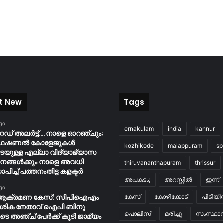
t New
Tags
ago
ernakulam
india
kannur
റെഡ് അലർട്ട്….നാളെ ഓറഞ്ചും;
ൊഫഷണൽ കോളേജുകൾ
kozhikode
malappuram
sp
ടെയുള്ള എല്ലാ വിദ്യാഭ്യാസ
നങ്ങൾക്കും നാളെ അവധി
thiruvananthapuram
thrissur
ാപിച്ച് പത്തനംതിട്ട കളക്ടർ
അപകടം;
അറസ്റ്റിൽ
ഇന്ന്
ago
ആക്രമണ കേസ്: സിപിഐഎം
കേസ്
കോഴിക്കോട്
പിടിയ
േശിക നേതാവ് ഐപി ബിനു
പൊലീസ്
മരിച്ചു
സംസ്ഥാന
ടെ അഞ്ച് പേർക്ക് കൂടി ജാമ്യം