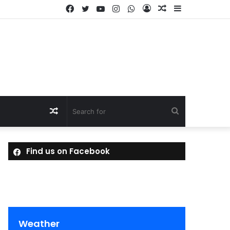
Facebook
Twitter
YouTube
Instagram
WhatsApp
Log
Random
Sidebar
In
Article
Random
Search
Article
for
Find us on Facebook
Weather