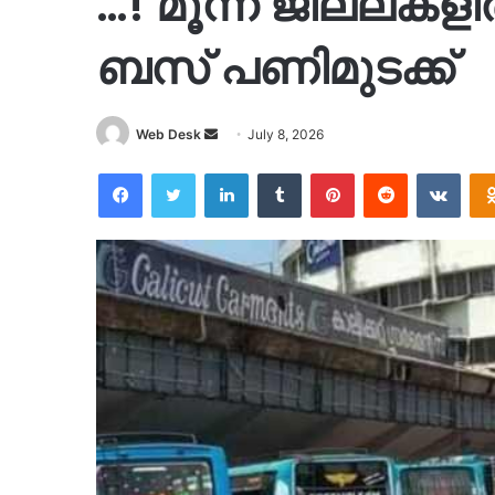
…! മൂന്ന് ജില്ലകള
ബസ് പണിമുടക്ക്
Send
Web Desk
July 8, 2026
an
Facebook
Twitter
LinkedIn
Tumblr
Pinterest
Reddit
VKon
email