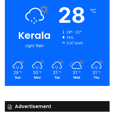
28
℃
Kerala
29º - 22º
74%
3.47 km/h
Light Rain
29
30
31
31
31
℃
℃
℃
℃
℃
Sun
Mon
Tue
Wed
Thu
Advertisement