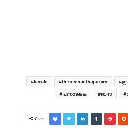
kerala
thiruvananthapuram
ഇ
പണമടകക
ബസ
Facebook
Twitter
LinkedIn
Tumblr
Pinter
Share