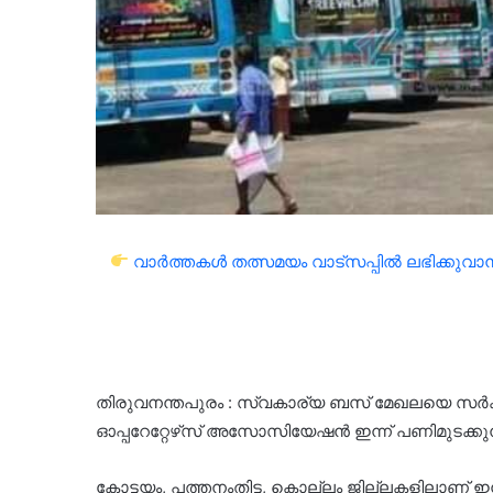
വാർത്തകൾ തത്സമയം വാട്സപ്പിൽ ലഭിക്കുവാൻ 
തിരുവനന്തപുരം : സ്വകാര്യ ബസ് മേഖലയെ സർക്കാ
ഓപ്പറേറ്റേഴ്‌സ് അസോസിയേഷൻ ഇന്ന് പണിമുടക്കുന
കോട്ടയം, പത്തനംതിട്ട, കൊല്ലം ജില്ലകളിലാണ് ഇന