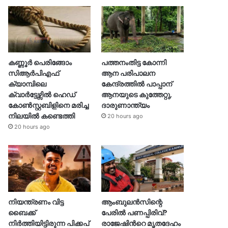
കണ്ണൂർ പെരിങ്ങോം
പത്തനംതിട്ട കോന്നി
സിആർപിഎഫ്
ആന പരിപാലന
ക്യാമ്പിലെ
കേന്ദ്രത്തിൽ പാപ്പാന്
ക്വാർട്ടേഴ്സിൽ ഹെഡ്
ആനയുടെ കുത്തേറ്റു,
കോൺസ്റ്റബിളിനെ മരിച്ച
ദാരുണാന്ത്യം
നിലയിൽ കണ്ടെത്തി
20 hours ago
20 hours ago
നിയന്ത്രണം വിട്ട
ആംബുലൻസിന്റെ
ബൈക്ക്
പേരിൽ പണപ്പിരിവ്?
നിർത്തിയിട്ടിരുന്ന പിക്കപ്
രാജേഷിന്‍റെ മൃതദേഹം