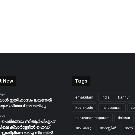
t New
Tags
 ago
ernakulam
india
kannur
ബോൾ ഇതിഹാസം ലയണൽ
യുടെ പിതാവ് അന്തരിച്ചു
kozhikode
malappuram
sp
 ago
thiruvananthapuram
thrissur
ർ പെരിങ്ങോം സിആർപിഎഫ്
പിലെ ക്വാർട്ടേഴ്സിൽ ഹെഡ്
അപകടം;
അറസ്റ്റിൽ
ഇന്ന്
റ്റബിളിനെ മരിച്ച നിലയിൽ