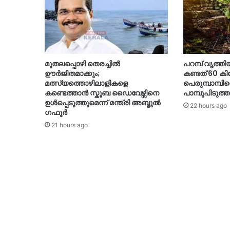
മുതലപ്പൊഴി തെരച്ചിൽ
പറമ്പ് വൃത്തി
ഊർജിതമാക്കും;
കണ്ടത് 60 ക
മത്സ്യത്തൊഴിലാളികളെ
പെരുമ്പാമ്പി
കണ്ടെത്താൻ സ്കൂബ ഡൈവേഴ്സിനെ
പാമ്പുപിടുത്ത
ഉൾപ്പെടുത്തുമെന്ന് മന്ത്രി അബ്ദുൽ
22 hours ago
ഗഫൂർ
21 hours ago