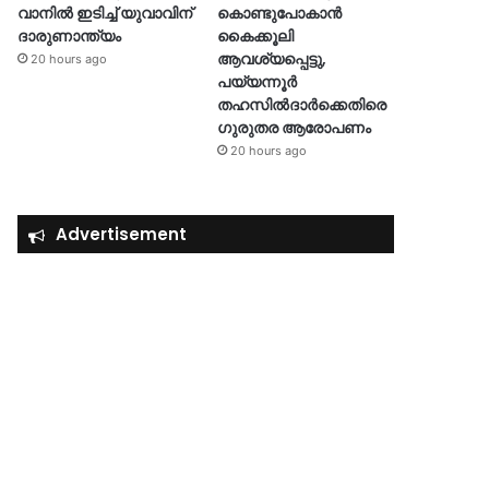
വാനിൽ ഇടിച്ച് യുവാവിന്
കൊണ്ടുപോകാൻ
ദാരുണാന്ത്യം
കൈക്കൂലി
ആവശ്യപ്പെട്ടു,
20 hours ago
പയ്യന്നൂർ
തഹസിൽദാർക്കെതിരെ
ഗുരുതര ആരോപണം
20 hours ago
Advertisement