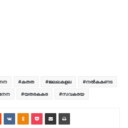
നന
കതത
ജലലകളല
നൽകകണട
മനന
യതരകകര
സവകരയ
est
Reddit
VKontakte
Odnoklassniki
Pocket
Share via Email
Print