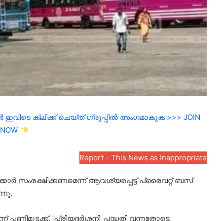
ഇവിടെ ക്ലിക്ക് ചെയ്ത് ഗ്രൂപ്പിൽ അംഗമാകുക >>> JOIN
NOW
Report - This News as Inappropriate
ർ സംരക്ഷിക്കണമെന്ന് ആവശ്യപ്പെട്ട് പ്രൈവറ്റ് ബസ്
്നു.
്ന് പണിമുടക്ക്. ‘പ്രിയദർശനി’ പദ്ധതി വന്നതോടെ