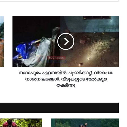
നാദാപുരം എളമ്പയിൽ ചുഴലിക്കാറ്റ്; വ്യാപക
നാശനഷടങ്ങൾ, വീടുകളുടെ മേൽക്കൂര
തകർന്നു