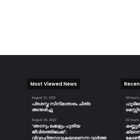
Most Viewed News
Recen
August 21, 2021
18 hours
പ്രശസ്ത സിനിമാതാരം ചിത്ര
ഫുട്
അന്തരിച്ചു
മെസ്സി
August 25, 2022
20 hours
‘ഞാനും മക്കളും പുതിയ
കണ്ണൂ
ജീവിതത്തിലേക്ക്’;
ക്യാമ്
വിവാഹിതനാവുകയാണെന്ന വാർത്ത
കോൺസ്