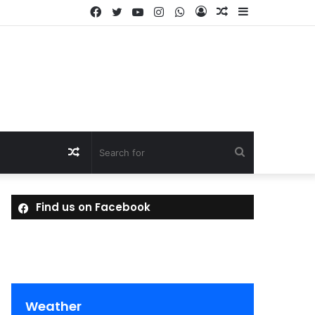
Facebook
Twitter
YouTube
Instagram
WhatsApp
Log
Random
Sidebar
In
Article
Random
Search
Article
for
Find us on Facebook
Weather