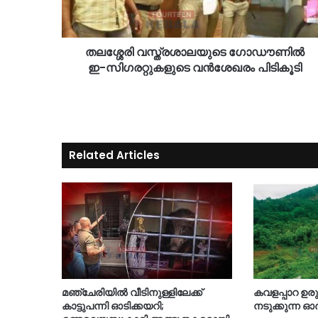
തലശ്ശേരി വസ്ത്രശാലയുടെ ഗോഡൗണിൽ
ഇ-സിഗരറ്റുകളുടെ വൻശേഖരം പിടികൂടി
Related Articles
മഞ്ചേരിയിൽ വീടിനുള്ളിലേക്ക്
കവളപ്പാറ ഉര
കാട്ടുപന്നി ഓടിക്കയറി;
നടുക്കുന്ന ഓ