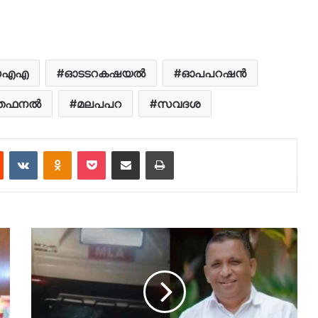
ഡഎഎ
ഓടടറകഷയൽ
ഓപപറഷൻ
തഫനൽ
മലപപറ
സവദശ
est
Reddit
VKontakte
Odnoklassniki
Pocket
Share via Email
Print