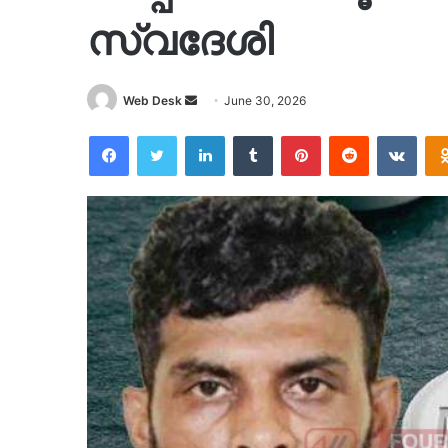
സ്വദേശി
Send
Web Desk
June 30, 2026
an
Facebook
Twitter
LinkedIn
Tumblr
Pinterest
Reddit
VKon
email