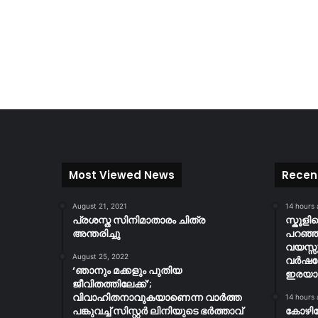
Most Viewed News
Recen
August 21, 2021
14 hours
പ്രശസ്ത സിനിമാതാരം ചിത്ര
സ്കൂള
അന്തരിച്ചു
പറഞ്ഞു
വയസ്സ
August 25, 2022
വർഷത
‘ഞാനും മക്കളും പുതിയ
ഇരയാക്
ജീവിതത്തിലേക്ക്’;
വിവാഹിതനാവുകയാണെന്ന വാർത്ത
14 hours
പങ്കുവച്ച് സിസ്റ്റർ ലിനിയുടെ ഭർത്താവ്
കോഴി