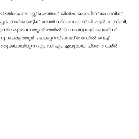
ിയെ അറസ്റ്റ് ചെയ്തത്. ജില്ലാ പൊലീസ് മേധാവിക്ക്
്പുറം നാർക്കോട്ടിക് സെൽ ഡിവൈ.എസ്.പി. എൻ.ഒ. സിബി,
 എന്നിവരുടെ നേതൃത്വത്തിൽ ദിവസങ്ങളായി പൊലീസ്
 കൊളത്തൂർ പലകപ്പറമ്പ് പാങ്ങ് റോഡിൽ വെച്ച്
തുകയായിരുന്ന എം.ഡി.എം.എയുമായി പ്രതി സക്കീർ