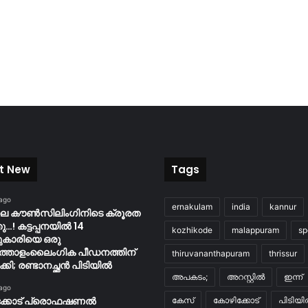
t New
Tags
 ago
ernakulam
india
kannur
ിലെ കൗൺസിലിംഗിനിടെ ക്രൂരത
…! കട്ടപ്പനയിൽ 14
kozhikode
malappuram
sp
ുകാരിയെ ഒരു
്തോളംലൈംഗിക പീഡനത്തിന്
thiruvananthapuram
thrissur
കി; രണ്ടാനച്ഛൻ പിടിയിൽ
അപകടം;
അറസ്റ്റിൽ
ഇന്ന്
 ago
ക്കോട് പ്രൊഫഷണൽ
കേസ്
കോഴിക്കോട്
പിടിയ