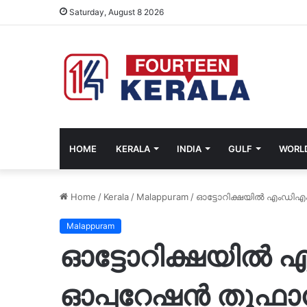
Saturday, August 8 2026
HOME
KERALA
INDIA
GULF
WORL
Home
/
Kerala
/
Malappuram
/
ഓട്ടോറിക്ഷയിൽ എംഡിഎംഎ
Malappuram
ഓട്ടോറിക്ഷയിൽ 
ഓപ്പറേഷൻ തൂഫാനി