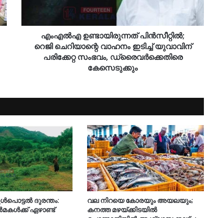
എംഎൽഎ ഉണ്ടായിരുന്നത് പിൻസീറ്റിൽ;
റെജി ചെറിയാന്റെ വാഹനം ഇടിച്ച് യുവാവിന്
പരിക്കേറ്റ സംഭവം, ഡ്രൈവര്‍ക്കെതിരെ
കേസെടുക്കും
ുൾപൊട്ടൽ ദുരന്തം:
വല നിറയെ കോരയും അയലയും;
ർമകൾക്ക് ഏഴാണ്ട്
കനത്ത മഴയ്ക്കിടയിൽ