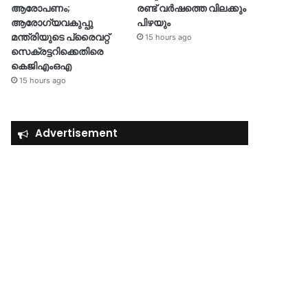
ആരോപണം;
രണ്ട് വർഷത്തെ വിലക്കും
ആരോഗ്യവകുപ്പു
പിഴയും
മന്ത്രിയുടെ പ്രൈവറ്റ്
15 hours ago
സെക്രട്ടറിക്കെതിരെ
കെജിഎംഒഎ
15 hours ago
Advertisement