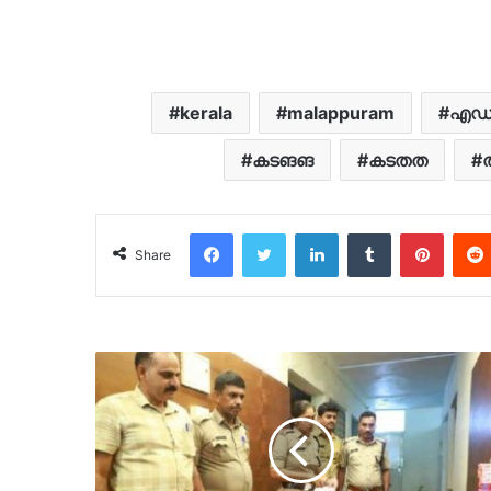
kerala
malappuram
എ
കടങങ
കടതത
Facebook
Twitter
LinkedIn
Tumblr
Pinter
Share