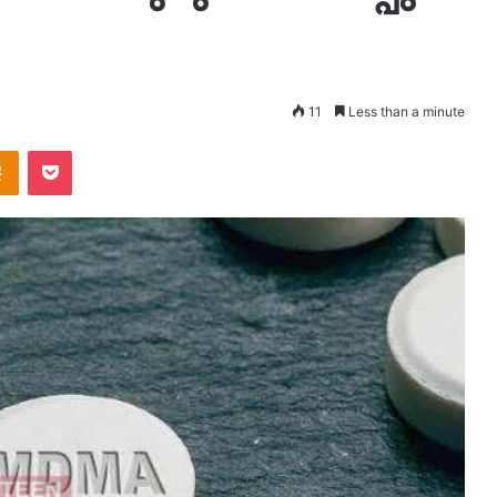
11
Less than a minute
takte
Odnoklassniki
Pocket