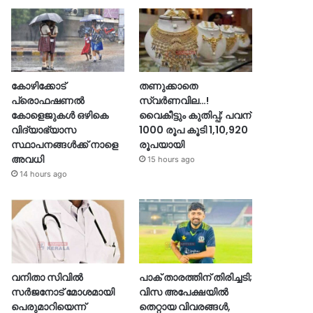
കോഴിക്കോട്
തണുക്കാതെ
പ്രൊഫഷണൽ
സ്വർണവില…!
കോളെജുകൾ ഒഴികെ
വൈകീട്ടും കുതിപ്പ്; പവന്
വിദ്യാഭ്യാസ
1000 രൂപ കൂടി 1,10,920
സ്ഥാപനങ്ങൾക്ക് നാളെ
രൂപയായി
അവധി
15 hours ago
14 hours ago
വനിതാ സിവിൽ
പാക് താരത്തിന് തിരിച്ചടി;
സർജനോട് മോശമായി
വിസ അപേക്ഷയിൽ
പെരുമാറിയെന്ന്
തെറ്റായ വിവരങ്ങൾ,