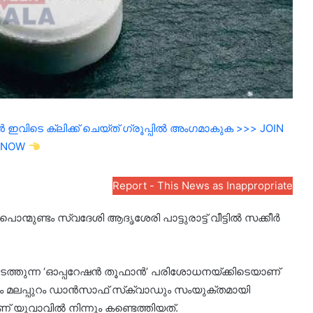
ഇവിടെ ക്ലിക്ക് ചെയ്ത് ഗ്രൂപ്പിൽ അംഗമാകുക >>> JOIN
NOW
Report - This News as Inappropriate
ർ പൊന്മുണ്ടം സ്വദേശി ആദൃശേരി പാട്ടുരാട്ട് വീട്ടിൽ സക്കീർ
ടത്തുന്ന ‘ഓപ്പറേഷൻ തൂഫാൻ’ പരിശോധനയ്ക്കിടെയാണ്
ും മലപ്പുറം ഡാൻസാഫ് സ്‌ക്വാഡും സംയുക്തമായി
 യുവാവിൽ നിന്നും കണ്ടെത്തിയത്.