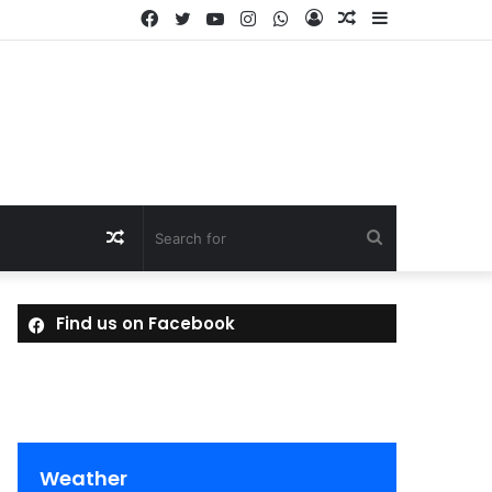
Facebook
Twitter
YouTube
Instagram
WhatsApp
Log
Random
Sidebar
In
Article
Random
Search
Article
for
Find us on Facebook
Weather