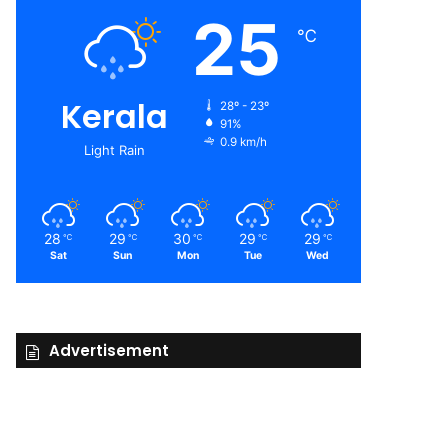
25
℃
Kerala
28º - 23º
91%
0.9 km/h
Light Rain
28
29
30
29
29
℃
℃
℃
℃
℃
Sat
Sun
Mon
Tue
Wed
Advertisement