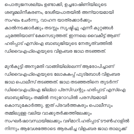
പൊതുജനശല്യം ഉണ്ടാക്കി, ഉച്ചഭാഷിണിയിലൂടെ
ശബ്ദമലിനീകരണം, ദേശീയപാതയിൽ അന്യായമായി
സംഘം ചേർന്നു, വാഹന യാത്രക്കാർക്കും
കാൽനടക്കാർക്കും തടസ്സം സൃഷ്ടിച്ചു എന്നീ കുറ്റങ്ങൾ
ചുമത്തിയാണ് കേസെടുത്തത്. ഇന്നലെ വൈകീട്ട് ആണ്
ഹരിപ്പാട് എസ്ഐ ബാബുജിയുടെ നേതൃത്വത്തിൽ
ഡിവൈഎഫ്ഐയുടെ വിളംബര ജാഥ തടഞ്ഞത്.
മുൻകൂട്ടി അനുമതി വാങ്ങിയില്ലെന്ന് ആരോപിച്ചാണ്
ഡിവൈഎഫ്ഐയുടെ ലോകകപ്പ് ഫുട്ബോൾ വിളംബര
ജാഥ പൊലീസ് തടഞ്ഞത്. ജാഥ തടഞ്ഞതിനെ തുടർന്ന്
ഡിവൈഎഫ്ഐ ജില്ലാ പ്രസിഡന്റും ഹരിപ്പാട് എസ്ഐ
ബാബുജിയും തമ്മിൽ നടുറോഡിൽ പരസ്യമായി
കൊമ്പുകോർത്തു. ഇത് പ്രവർത്തകരും പൊലീസും
തമ്മിലുള്ള വലിയ വാക്കുതർക്കത്തിലേക്കും
സംഘർഷാവസ്ഥയിലേക്കും വഴിമാറി.ഹരിപ്പാട് ടൗൺഹാളിൽ
നിന്നും ആവേശത്തോടെ ആരംഭിച്ച വിളംബര ജാഥ താലൂക്ക്