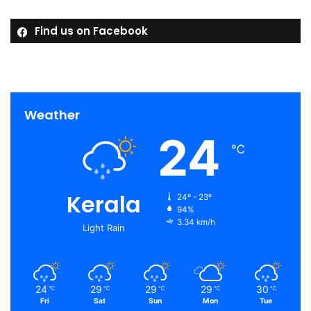
Find us on Facebook
Weather
24
℃
Kerala
24º - 23º
94%
3.34 km/h
Light Rain
24
29
29
29
30
℃
℃
℃
℃
℃
Fri
Sat
Sun
Mon
Tue