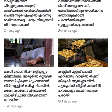
രാഷ്ട്രീയക്കാർ
വിദ്യാഭ്യാസസ്ഥാപനങ്ങ
പ്രശ്നമുണ്ടാക്കരുത്,
ള്‍ക്ക് നാളെ അവധി,
കാര്യങ്ങൾ ശരിയല്ലെങ്കിൽ
കോഴിക്കോട് ദുരിതാശ്വാസ
ചെങ്ങന്നൂർ എംഎൽഎ വന്നു
ക്യാമ്പുകളായി
ശരിയാക്കട്ടെ’- മറുപടിയുമായി
പ്രവർത്തിക്കുന്ന
ജി. സുധാകരൻ
സ്കൂളുകൾക്കും അവധി
1 day ago
3 days ago
മകൾ ഫോണിൽ വിളിച്ചിട്ടും
കണ്ണിൽ മുളക് പൊടി
കിട്ടിയില്ല, അരൂരിൽ ഒറ്റയ്ക്ക്
എറിഞ്ഞു, വായിൽ തുണി
താമസിച്ചിരുന്ന ഗൃഹനാഥൻ
തിരുകി; ആലപ്പുഴയിൽ
വീടിനുള്ളിൽ മരിച്ച നിലയിൽ;
പട്ടാപ്പകൽ വീട്ടിൽ കയറി 15
മരണ കാരണം ചിരവയിൽ
പവനോളം കവർന്നതായി
തലയിടിച്ചുള്ള വീഴ്ചയെന്ന്
പരാതി
പൊലീസ്
4 days ago
4 days ago