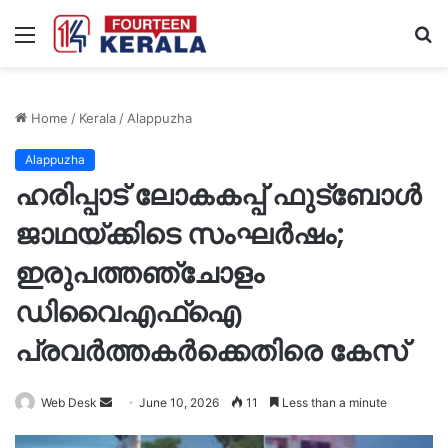
Menu
S
fo
Home
/
Kerala
/
Alappuzha
Alappuzha
ഹരിപ്പാട് ലോകകപ്പ് ഫുട്ബോൾ
ജാഥയ്ക്കിടെ സംഘർഷം;
ഇരുപത്തഞ്ചോളം
ഡിവൈഎഫ്ഐ
പ്രവർത്തകർക്കെതിരെ കേസ്
Send
Web Desk
June 10, 2026
11
Less than a minute
an