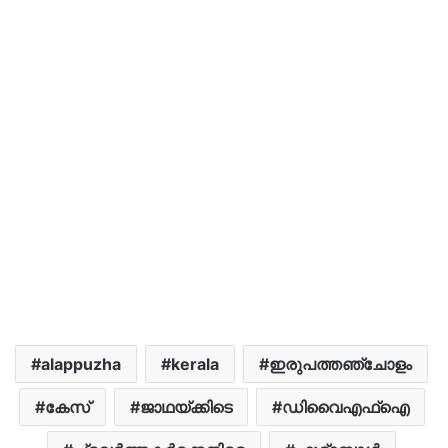
alappuzha
kerala
ഇരുപത്തഞ്ചോളം
കേസ്
ജാഥയ്ക്കിടെ
ഡിവൈഎഫ്ഐ