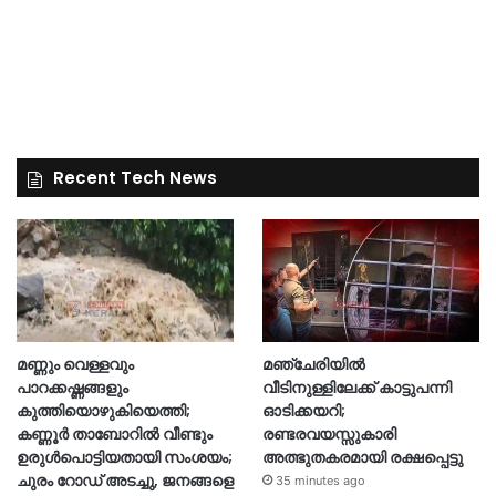
Recent Tech News
മണ്ണും വെള്ളവും
മഞ്ചേരിയിൽ
പാറക്കഷ്ണങ്ങളും
വീടിനുള്ളിലേക്ക് കാട്ടുപന്നി
കുത്തിയൊഴുകിയെത്തി;
ഓടിക്കയറി;
കണ്ണൂർ താബോറിൽ വീണ്ടും
രണ്ടരവയസ്സുകാരി
ഉരുൾപൊട്ടിയതായി സംശയം;
അത്ഭുതകരമായി രക്ഷപ്പെട്ടു
ചുരം റോഡ് അടച്ചു, ജനങ്ങളെ
35 minutes ago