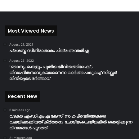
Most Viewed News
August 21, 2021
പ്രശസ്ത സിനിമാതാരം ചിത്ര അന്തരിച്ചു
August 25, 2022
‘ഞാനും മക്കളും പുതിയ ജീവിതത്തിലേക്ക്’;
വിവാഹിതനാവുകയാണെന്ന വാർത്ത പങ്കുവച്ച് സിസ്റ്റർ
ലിനിയുടെ ഭർത്താവ്
Recent New
6 minutes ago
വടകര എംഡിഎംഎ കേസ്: സഹപ്രവർത്തകരെ
വലയിലാക്കിയത് കീർത്തന, ചോദ്യംചെയ്യലിൽ ഞെട്ടിക്കുന്ന
വിവരങ്ങൾ പുറത്ത്
31 minutes ago