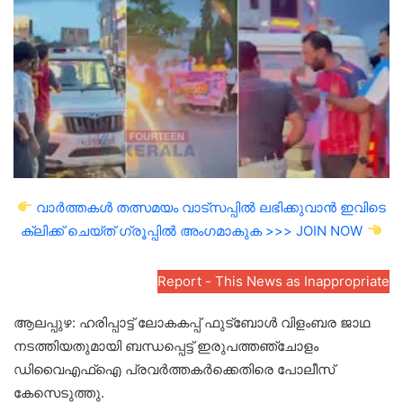
email
വാർത്തകൾ തത്സമയം വാട്സപ്പിൽ ലഭിക്കുവാൻ ഇവിടെ
ക്ലിക്ക് ചെയ്ത് ഗ്രൂപ്പിൽ അംഗമാകുക >>> JOIN NOW
Report - This News as Inappropriate
ആലപ്പുഴ: ഹരിപ്പാട്ട് ലോകകപ്പ് ഫുട്ബോൾ വിളംബര ജാഥ
നടത്തിയതുമായി ബന്ധപ്പെട്ട് ഇരുപത്തഞ്ചോളം
ഡിവൈഎഫ്ഐ പ്രവർത്തകർക്കെതിരെ പോലീസ്
കേസെടുത്തു.