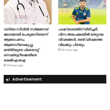
വനിതാ സിവിൽ സർജനോട്
പാക് താരത്തിന് തിരിച്ചടി;
മോശമായി പെരുമാറിയെന്ന്
വിസ അപേക്ഷയിൽ തെറ്റായ
ആരോപണം;
വിവരങ്ങൾ, രണ്ട് വർഷത്തെ
ആരോഗ്യവകുപ്പു
വിലക്കും പിഴയും
മന്ത്രിയുടെ പ്രൈവറ്റ്
14 hours ago
സെക്രട്ടറിക്കെതിരെ
കെജിഎംഒഎ
14 hours ago
Advertisement