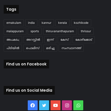
Tags
ernakulam
india
kannur
kerala
kozhikode
malappuram
sports
thiruvananthapuram
thrissur
അപകടം;
അറസ്റ്റിൽ
ഇന്ന്
കേസ്
കോഴിക്കോട്
പിടിയിൽ
പൊലീസ്
മരിച്ചു
സംസ്ഥാനത്ത്
Find us on Facebook
Find us on Social Media
Facebook
Twitter
YouTube
Instagram
WhatsApp