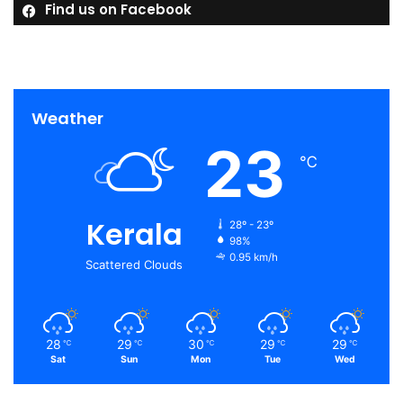
Find us on Facebook
Weather
23
℃
Kerala
28º - 23º
98%
0.95 km/h
Scattered Clouds
28
29
30
29
29
℃
℃
℃
℃
℃
Sat
Sun
Mon
Tue
Wed