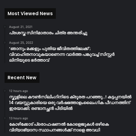
Most Viewed News
August 21, 2021
പ്രശസ്ത സിനിമാതാരം ചിത്ര അന്തരിച്ചു
August 25, 2022
‘ഞാനും മക്കളും പുതിയ ജീവിതത്തിലേക്ക്’;
വിവാഹിതനാവുകയാണെന്ന വാർത്ത പങ്കുവച്ച് സിസ്റ്റർ
ലിനിയുടെ ഭർത്താവ്
Recent New
12 hours ago
സ്കൂളിലെ കൗൺസിലിംഗിനിടെ ക്രൂരത പറഞ്ഞു…! കട്ടപ്പനയിൽ
14 വയസ്സുകാരിയെ ഒരു വർഷത്തോളംലൈംഗിക പീഡനത്തിന്
ഇരയാക്കി; രണ്ടാനച്ഛൻ പിടിയിൽ
13 hours ago
കോഴിക്കോട് പ്രൊഫഷണൽ കോളെജുകൾ ഒഴികെ
വിദ്യാഭ്യാസ സ്ഥാപനങ്ങൾക്ക് നാളെ അവധി