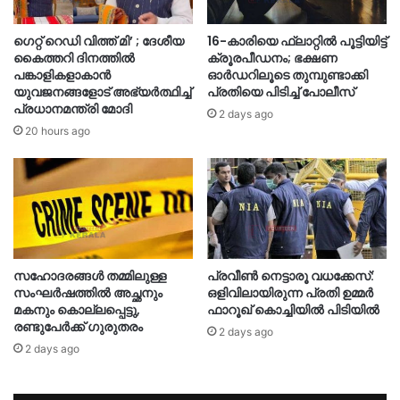
ഗെറ്റ് റെഡി വിത്ത് മി’ ; ദേശീയ
16-കാരിയെ ഫ്ലാറ്റിൽ പൂട്ടിയിട്ട്
കൈത്തറി ദിനത്തിൽ
ക്രൂരപീഡനം; ഭക്ഷണ
പങ്കാളികളാകാൻ
ഓർഡറിലൂടെ തുമ്പുണ്ടാക്കി
യുവജനങ്ങളോട് അഭ്യർത്ഥിച്ച്
പ്രതിയെ പിടിച്ച് പോലീസ്
പ്രധാനമന്ത്രി മോദി
2 days ago
20 hours ago
സഹോദരങ്ങൾ തമ്മിലുള്ള
പ്രവീൺ നെട്ടാരൂ വധക്കേസ്:
സംഘർഷത്തിൽ അച്ഛനും
ഒളിവിലായിരുന്ന പ്രതി ഉമ്മർ
മകനും കൊല്ലപ്പെട്ടു,
ഫാറൂഖ് കൊച്ചിയിൽ പിടിയിൽ
രണ്ടുപേർക്ക് ഗുരുതരം
2 days ago
2 days ago