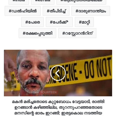
ഡൽഹിയിൽ
തീപിടിച്ച്
ദാരുണാന്ത്യം
പേരെ
പേർക്ക്*
മാറ്റി
രക്ഷപ്പെടുത്തി
റസ്റ്റോറന്‍റിന്
മകൻ മരിച്ചതോടെ കുറ്റബോധം വേട്ടയാടി, രാത്രി
ഉറങ്ങാൻ കഴിഞ്ഞില്ല, തുറന്നുപറഞ്ഞതോടെ
മനസിന്റെ ഭാരം ഇറങ്ങി; ഇരട്ടകൊല നടത്തിയ