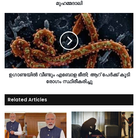
മുഹമ്മദാലി
ഉഗാണ്ടയിൽ വീണ്ടും എബോള ഭീതി; ആറ് പേർക്ക് കൂടി
രോഗം സ്ഥിരീകരിച്ചു
Related Articles