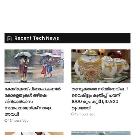
Recent Tech News
കോഴിക്കോട് പ്രൊഫഷണൽ
തണുക്കാതെ സ്വർണവില…!
കോളെജുകൾ ഒഴികെ
വൈകീട്ടും കുതിപ്പ്; പവന്
വിദ്യാഭ്യാസ
1000 രൂപ കൂടി 1,10,920
സ്ഥാപനങ്ങൾക്ക് നാളെ
രൂപയായി
അവധി
13 hours ago
13 hours ago