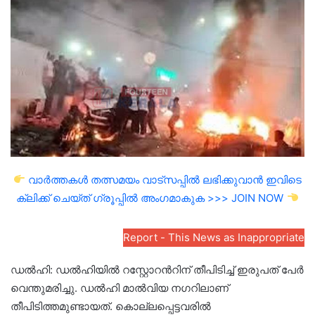
email
വാർത്തകൾ തത്സമയം വാട്സപ്പിൽ ലഭിക്കുവാൻ ഇവിടെ
ക്ലിക്ക് ചെയ്ത് ഗ്രൂപ്പിൽ അംഗമാകുക >>> JOIN NOW
Report - This News as Inappropriate
ഡൽഹി: ഡൽഹിയിൽ റസ്റ്റോറന്‍റിന് തീപിടിച്ച് ഇരുപത് പേർ
വെന്തുമരിച്ചു. ഡൽഹി മാൽവിയ നഗറിലാണ്
തീപിടിത്തമുണ്ടായത്. കൊല്ലപ്പെട്ടവരിൽ