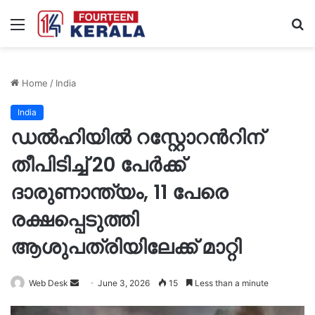
Menu
S
fo
Home
/
India
India
ഡൽഹിയിൽ റസ്റ്റോറന്‍റിന്
തീപിടിച്ച് 20 പേർക്ക്
ദാരുണാന്ത്യം, 11 പേരെ
രക്ഷപ്പെടുത്തി
ആശുപത്രിയിലേക്ക് മാറ്റി
Send
Web Desk
June 3, 2026
15
Less than a minute
an