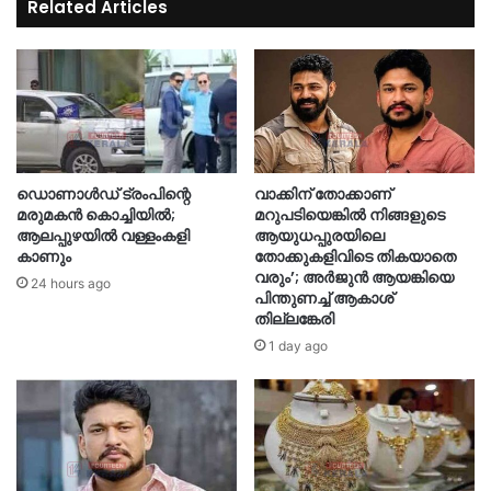
Related Articles
ഡൊണാൾഡ് ട്രംപിന്റെ
വാക്കിന് തോക്കാണ്
മരുമകൻ കൊച്ചിയിൽ;
മറുപടിയെങ്കില്‍ നിങ്ങളുടെ
ആലപ്പുഴയിൽ വള്ളംകളി
ആയുധപ്പുരയിലെ
കാണും
തോക്കുകളിവിടെ തികയാതെ
വരും’; അര്‍ജുന്‍ ആയങ്കിയെ
24 hours ago
പിന്തുണച്ച് ആകാശ്
തില്ലങ്കേരി
1 day ago