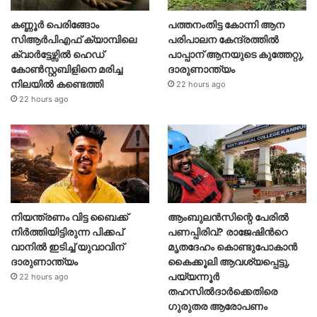
കണ്ണൂർ പെരിങ്ങോം
പത്തനംതിട്ട കോന്നി ആന
സിആർപിഎഫ് ക്യാമ്പിലെ
പരിപാലന കേന്ദ്രത്തിൽ
ക്വാർട്ടേഴ്സിൽ ഹെഡ്
പാപ്പാന് ആനയുടെ കുത്തേറ്റു,
കോൺസ്റ്റബിളിനെ മരിച്ച
ദാരുണാന്ത്യം
നിലയിൽ കണ്ടെത്തി
22 hours ago
22 hours ago
നിയന്ത്രണം വിട്ട ബൈക്ക്
ആംബുലൻസിന്റെ പേരിൽ
നിർത്തിയിട്ടിരുന്ന പിക്കപ്
പണപ്പിരിവ്? രാജേഷിന്‍റെ
വാനിൽ ഇടിച്ച് യുവാവിന്
മൃതദേഹം കൊണ്ടുപോകാൻ
ദാരുണാന്ത്യം
കൈക്കൂലി ആവശ്യപ്പെട്ടു,
പയ്യന്നൂർ
22 hours ago
തഹസിൽദാർക്കെതിരെ
ഗുരുതര ആരോപണം