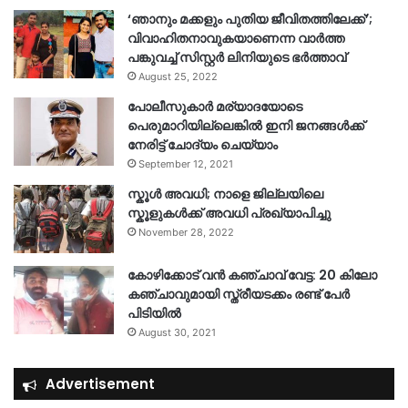
‘ഞാനും മക്കളും പുതിയ ജീവിതത്തിലേക്ക്’;
വിവാഹിതനാവുകയാണെന്ന വാർത്ത
പങ്കുവച്ച് സിസ്റ്റർ ലിനിയുടെ ഭർത്താവ്
August 25, 2022
പോലീസുകാര്‍ മര്യാദയോടെ
പെരുമാറിയില്ലെങ്കില്‍ ഇനി ജനങ്ങള്‍ക്ക്
നേരിട്ട് ചോദ്യം ചെയ്യാം
September 12, 2021
സ്കൂൾ അവധി; നാളെ ജില്ലയിലെ
സ്കൂളുകൾക്ക് അവധി പ്രഖ്യാപിച്ചു
November 28, 2022
കോഴിക്കോട് വൻ കഞ്ചാവ് വേട്ട: 20 കിലോ
കഞ്ചാവുമായി സ്ത്രീയടക്കം രണ്ട് പേർ
പിടിയിൽ
August 30, 2021
Advertisement