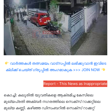
email
വാർത്തകൾ തത്സമയം വാട്സപ്പിൽ ലഭിക്കുവാൻ ഇവിടെ
ക്ലിക്ക് ചെയ്ത് ഗ്രൂപ്പിൽ അംഗമാകുക >>> JOIN NOW
Report - This News as Inappropriate
കൊച്ചി: കലൂരില്‍ യുവതികളെ ആക്രമിച്ച കേസിലെ
മുഖ്യപ്രതി അക്ബര്‍ നഗരത്തിലെ സെക്‌സ് റാക്കറ്റിലെ
മുഖ്യ കണ്ണി. കഴിഞ്ഞ ഡിസംബറില്‍ സെക്‌സ് റാക്കറ്റ്