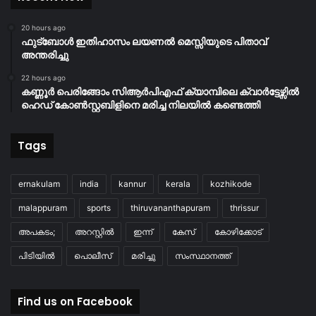
20 hours ago
ഫുട്ബോൾ ഇതിഹാസം ലയണൽ മെസ്സിയുടെ പിതാവ്
അന്തരിച്ചു
22 hours ago
കണ്ണൂർ പെരിങ്ങോം സിആർപിഎഫ് ക്യാമ്പിലെ ക്വാർട്ടേഴ്സിൽ
ഹെഡ് കോൺസ്റ്റബിളിനെ മരിച്ച നിലയിൽ കണ്ടെത്തി
Tags
ernakulam
india
kannur
kerala
kozhikode
malappuram
sports
thiruvananthapuram
thrissur
അപകടം;
അറസ്റ്റിൽ
ഇന്ന്
കേസ്
കോഴിക്കോട്
പിടിയിൽ
പൊലീസ്
മരിച്ചു
സംസ്ഥാനത്ത്
Find us on Facebook