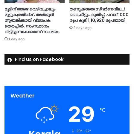
മുട്ടിന് താഴെ വെടിവച്ചാലും
തണുക്കാതെ സ്വർണവില…!
മുട്ടുകുത്തില്ല’; അർജുൻ
വൈകീട്ടും കുതിപ്പ്; പവന് 1000
ആയങ്കിക്കായി വ്യാപക
രൂപ കൂടി 1,10,920 രൂപയായി
തെരച്ചിൽ, സംസ്ഥാനം
2 days ago
വിട്ടിട്ടുണ്ടാകാമെന്ന് സംശയം
1 day ago
Find us on Facebook
Weather
29
℃
29º - 22º