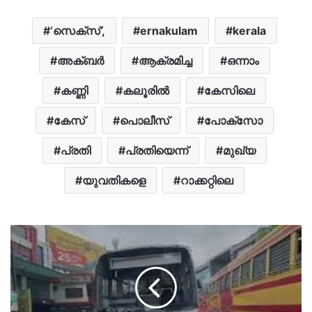
‘സെക്സ്’,
ernakulam
kerala
അക്ബർ
ആക്രമിച്ച
ഒന്നാം
കണ്ണി
കലൂരില്‍
കേസിലെ
കേസ്
പൊലീസ്
പോക്സോ
പ്രതി
പ്രതിയെന്ന്
മുഖ്യ
യുവതികളെ
റാക്കറ്റിലെ