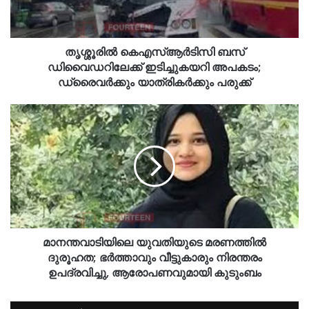
തൃശ്ശൂരിൽ കെഎസ്ആർടിസി ബസ്
ഡിവൈഡറിലേക്ക് ഇടിച്ചുകയറി അപകടം;
ഡ്രൈവർക്കും യാത്രികർക്കും പരുക്ക്
മാനന്തവാടിയിലെ യുവതിയുടെ മരണത്തിൽ
ദുരൂഹത; ഭർത്താവും വീട്ടുകാരും നിരന്തരം
ഉപദ്രവിച്ചു, ആരോപണവുമായി കുടുംബം