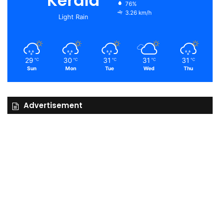
Kerala
76%
3.26 km/h
Light Rain
29
30
31
31
31
℃
℃
℃
℃
℃
Sun
Mon
Tue
Wed
Thu
Advertisement