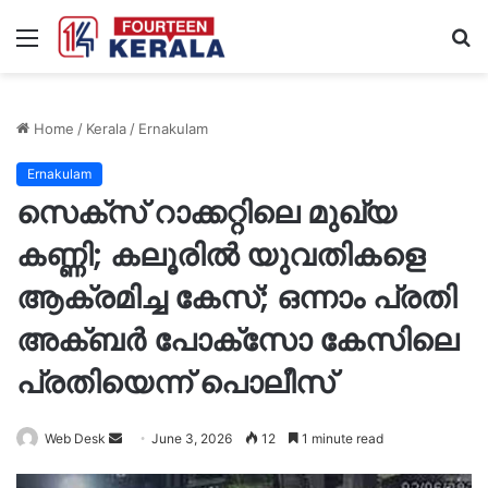
Menu
S
fo
Home
/
Kerala
/
Ernakulam
Ernakulam
സെക്‌സ് റാക്കറ്റിലെ മുഖ്യ
കണ്ണി; കലൂരിൽ യുവതികളെ
ആക്രമിച്ച കേസ്; ഒന്നാം പ്രതി
അക്ബർ പോക്‌സോ കേസിലെ
പ്രതിയെന്ന് പൊലീസ്
Send
Web Desk
June 3, 2026
12
1 minute read
an