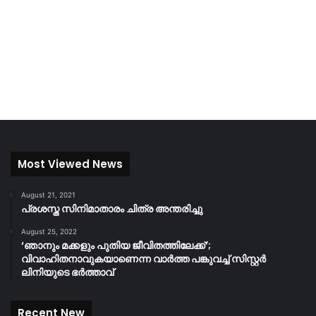
Most Viewed News
August 21, 2021
പ്രശസ്ത സിനിമാതാരം ചിത്ര അന്തരിച്ചു
August 25, 2022
‘ഞാനും മക്കളും പുതിയ ജീവിതത്തിലേക്ക്’;
വിവാഹിതനാവുകയാണെന്ന വാർത്ത പങ്കുവച്ച് സിസ്റ്റർ
ലിനിയുടെ ഭർത്താവ്
Recent New