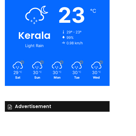
23
℃
Kerala
29º - 23º
99%
0.98 km/h
Light Rain
29
30
30
30
30
℃
℃
℃
℃
℃
Sat
Sun
Mon
Tue
Wed
Advertisement