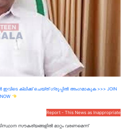
ഇവിടെ ക്ലിക്ക് ചെയ്ത് ഗ്രൂപ്പിൽ അംഗമാകുക >>> JOIN
NOW
Report - This News as Inappropriate
ിസ്ഥാന സൗകര്യങ്ങളില്‍ മാറ്റം വരണമെന്ന്