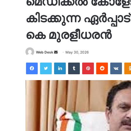
മെഡിക്കല്‍ കോളേജ
കിടക്കുന്ന ഏര്‍പ്
കെ മുരളീധരന്‍
Send
Web Desk
May 30, 2026
an
Facebook
Twitter
LinkedIn
Tumblr
Pinterest
Reddit
VKon
email