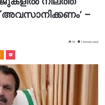
ുകളില്‍ നിലത്ത്
പാട് അവസാനിക്കണം’ –
16
1 minute read
takte
Odnoklassniki
Pocket