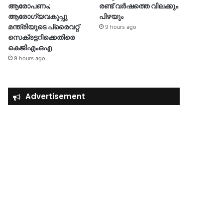
ആരോപണം;
രണ്ട് വർഷത്തെ വിലക്കും
ആരോഗ്യവകുപ്പു
പിഴയും
മന്ത്രിയുടെ പ്രൈവറ്റ്
9 hours ago
സെക്രട്ടറിക്കെതിരെ
കെജിഎംഒഎ
9 hours ago
Advertisement