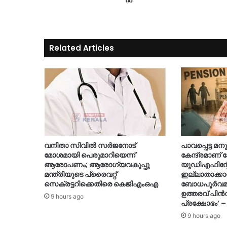
Related Articles
വനിതാ സിവിൽ സർജനോട്
പാവപ്പെട്ട 
മോശമായി പെരുമാറിയെന്ന്
കേന്ദ്രമാണ്
ആരോപണം; ആരോഗ്യവകുപ്പു
യുഡിഎഫിന്റേ
മന്ത്രിയുടെ പ്രൈവറ്റ്
ഇല്ലാതാക്കാ
സെക്രട്ടറിക്കെതിരെ കെജിഎംഒഎ
ബോധപൂർവമായ
ഉത്തരവ് പിൻവ
9 hours ago
പ്രക്ഷോഭം’ –
9 hours ago