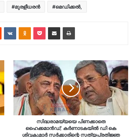
മുരളീധരന്‍
മെഡിക്കല്‍,
est
Reddit
VKontakte
Odnoklassniki
Pocket
Share via Email
Print
സിദ്ധരാമയ്യയെ പിണക്കാതെ
ഹൈക്കമാൻഡ്; കർണാടകയിൽ ഡി കെ
ശിവകുമാർ സർക്കാരിന്റെ സത്യപ്രതിജ്ഞ