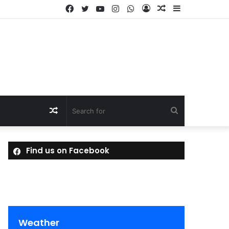
Facebook
Twitter
YouTube
Instagram
WhatsApp
Log
Random
Sidebar
In
Article
Random
Search
Article
for
Find us on Facebook
Weather