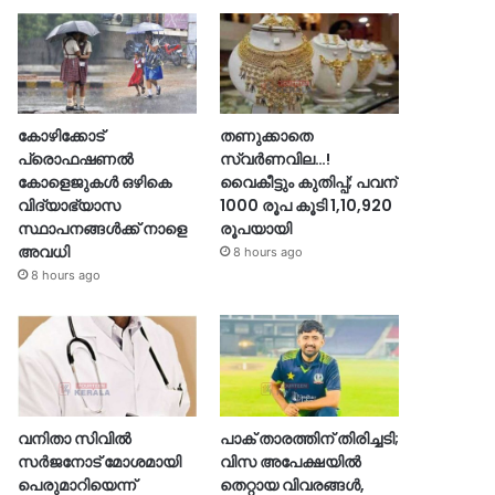
കോഴിക്കോട്
തണുക്കാതെ
പ്രൊഫഷണൽ
സ്വർണവില…!
കോളെജുകൾ ഒഴികെ
വൈകീട്ടും കുതിപ്പ്; പവന്
വിദ്യാഭ്യാസ
1000 രൂപ കൂടി 1,10,920
സ്ഥാപനങ്ങൾക്ക് നാളെ
രൂപയായി
അവധി
8 hours ago
8 hours ago
വനിതാ സിവിൽ
പാക് താരത്തിന് തിരിച്ചടി;
സർജനോട് മോശമായി
വിസ അപേക്ഷയിൽ
പെരുമാറിയെന്ന്
തെറ്റായ വിവരങ്ങൾ,