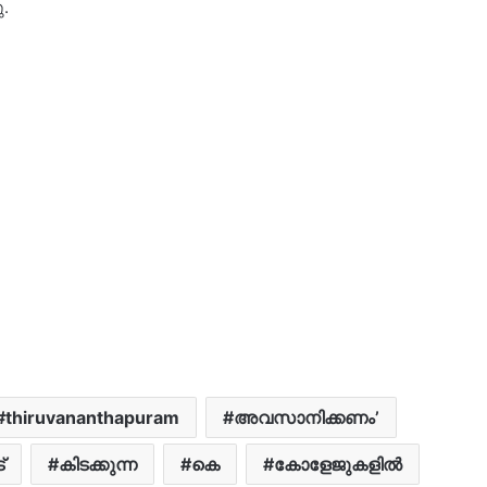
ു.
thiruvananthapuram
അവസാനിക്കണം’
്
കിടക്കുന്ന
കെ
കോളേജുകളില്‍